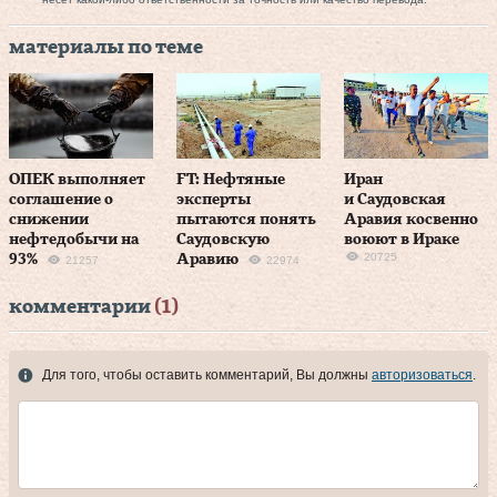
материалы по теме
ОПЕК выполняет
FT: Нефтяные
Иран
соглашение о
эксперты
и Саудовская
снижении
пытаются понять
Аравия косвенно
нефтедобычи на
Саудовскую
воюют в Ираке
20725
93%
Аравию
21257
22974
комментарии
(1)
Для того, чтобы оставить комментарий, Вы должны
авторизоваться
.