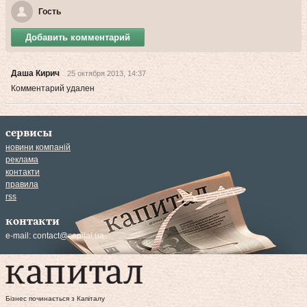
Гость
Добавить комментарий
Даша Кирич
25 октября 2013, 14:37
Комментарий удален
сервисы
новини компаній
реклама
контакти
правила
rss
контакти
e-mail:
contact@capital.ua
Бізнес починається з Капіталу