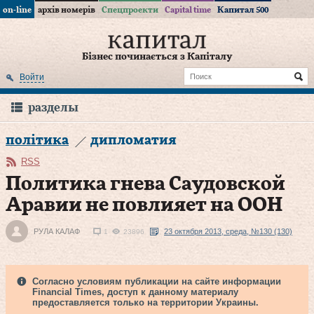
on-line
архів номерів
Спецпроекти
Capital time
Капитал 500
Бізнес починається з Капіталу
Войти
разделы
політика
дипломатия
RSS
Политика гнева Саудовской
Аравии не повлияет на ООН
РУЛА КАЛАФ
23 октября 2013, среда, №130 (130)
1
23896
Согласно условиям публикации на сайте информации
Financial Times, доступ к данному материалу
предоставляется только на территории Украины.