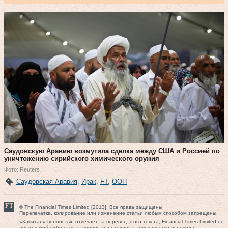
Саудовскую Аравию возмутила сделка между США и Россией по
уничтожению сирийского химического оружия
Фото: Reuters
Саудовская Аравия
,
Ирак
,
FT
,
ООН
© The Financial Times Limited [2013]. Все права защищены.
Перепечатка, копирование или изменение статьи любым способом запрещены.
«Капитал» полностью отвечает за перевод этого текста, Financial Times Limited не
несет какой-либо ответственности за точность или качество перевода.