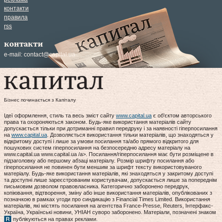
контакти
правила
rss
контакти
e-mail:
contact@capital.ua
Бізнес починається з Капіталу
Ідеї оформлення, стиль та весь зміст сайту
www.capital.ua
є об'єктом авторського
права та охороняються законом. Будь-яке використання матеріалів сайту
допускається тільки при дотриманні правил передруку і за наявності гіперпосилання
на
www.capital.ua
. Дозволяється використання тільки матеріалів, що знаходяться у
відкритому доступі і лише за умови посилання та/або прямого відкритого для
пошукових систем гіперпосилання на безпосередню адресу матеріалу на
www.capital.ua www.capital.ua /a>. Посилання/гіперпосилання має бути розміщене в
підзаголовку або першому абзаці матеріалу. Розмір шрифту посилання або
гіперпосилання не повинен бути меншим за шрифт тексту використовуваного
матеріалу. Будь-яке використання матеріалів, які знаходяться у закритому доступі
та доступні лише зареєстрованим користувачам, допускається лише за попереднім
письмовим дозволом правовласника. Категорично заборонено передрук,
копіювання, відтворення, зміну або інше використання матеріалів, опублікованих з
позначкою в рамках угоди про синдикацію з Financial Times Limited. Використання
матеріалів, які містять посилання на агентства France-Presse, Reuters, Інтерфакс-
Україна, Українські новини, УНІАН суворо заборонено. Матеріали, позначені знаком
публікуються на правах реклами.