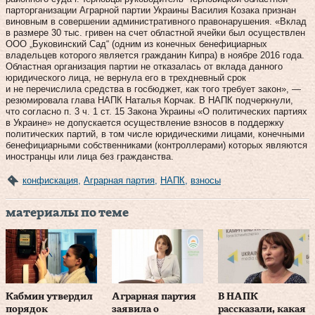
парторганизации Аграрной партии Украины Василия Козака признан
виновным в совершении административного правонарушения. «Вклад
в размере 30 тыс. гривен на счет областной ячейки был осуществлен
ООО „Буковинский Сад“ (одним из конечных бенефициарных
владельцев которого является гражданин Кипра) в ноябре 2016 года.
Областная организация партии не отказалась от вклада данного
юридического лица, не вернула его в трехдневный срок
и не перечислила средства в госбюджет, как того требует закон», —
резюмировала глава НАПК Наталья Корчак. В НАПК подчеркнули,
что согласно п. 3 ч. 1 ст. 15 Закона Украины «О политических партиях
в Украине» не допускается осуществление взносов в поддержку
политических партий, в том числе юридическими лицами, конечными
бенефициарными собственниками (контроллерами) которых являются
иностранцы или лица без гражданства.
конфискация
,
Аграрная партия
,
НАПК
,
взносы
материалы по теме
Кабмин утвердил
Аграрная партия
В НАПК
порядок
заявила о
рассказали, какая