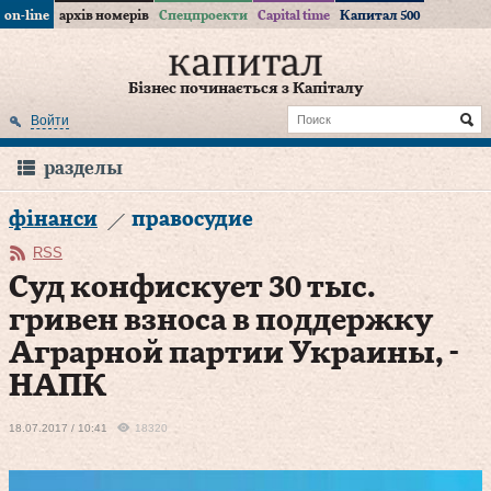
on-line
архів номерів
Спецпроекти
Capital time
Капитал 500
Бізнес починається з Капіталу
Войти
разделы
фінанси
правосудие
RSS
Суд конфискует 30 тыс.
гривен взноса в поддержку
Аграрной партии Украины, -
НАПК
18.07.2017 / 10:41
18320