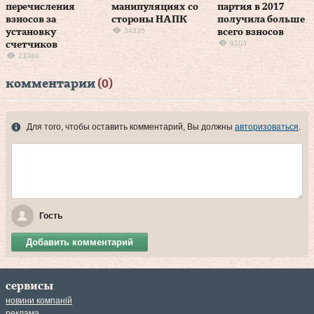
перечисления
манипуляциях со
партия в 2017
взносов за
стороны НАПК
получила больше
34325
установку
всего взносов
8103
счетчиков
23366
комментарии
(0)
Для того, чтобы оставить комментарий, Вы должны
авторизоваться
.
Гость
Добавить комментарий
сервисы
новини компаній
реклама