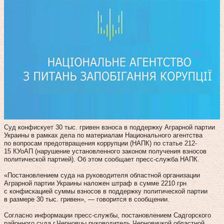
Суд конфискует 30 тыс. гривен взноса в поддержку Аграрной партии
Украины в рамках дела по материалам Национального агентства
по вопросам предотвращения коррупции (НАПК) по статье 212-
15 КУоАП (нарушение установленного законом получения взносов
политической партией). Об этом сообщает пресс-служба НАПК.
«Постановлением суда на руководителя областной организации
Аграрной партии Украины наложен штраф в сумме 2210 грн
с конфискацией суммы взносов в поддержку политической партии
в размере 30 тыс. гривен», — говорится в сообщении.
Согласно информации пресс-службы, постановлением Садгорского
районного суда г.Черновцы руководитель Черновицкой областной