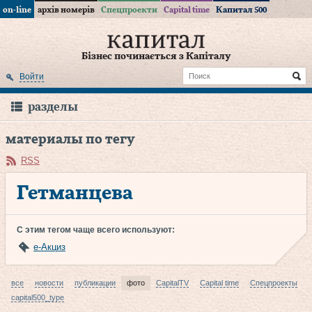
on-line
архів номерів
Спецпроекти
Capital time
Капитал 500
Бізнес починається з Капіталу
Войти
разделы
материалы по тегу
RSS
Гетманцева
С этим тегом чаще всего используют:
е-Акциз
все
новости
публикации
фото
CapitalTV
Capital time
Спецпроекты
capital500_type