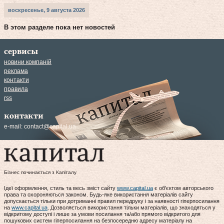
воскресенье, 9 августа 2026
В этом разделе пока нет новостей
сервисы
новини компаній
реклама
контакти
правила
rss
контакти
e-mail:
contact@capital.ua
Бізнес починається з Капіталу
Ідеї оформлення, стиль та весь зміст сайту
www.capital.ua
є об'єктом авторського
права та охороняються законом. Будь-яке використання матеріалів сайту
допускається тільки при дотриманні правил передруку і за наявності гіперпосилання
на
www.capital.ua
. Дозволяється використання тільки матеріалів, що знаходяться у
відкритому доступі і лише за умови посилання та/або прямого відкритого для
пошукових систем гіперпосилання на безпосередню адресу матеріалу на