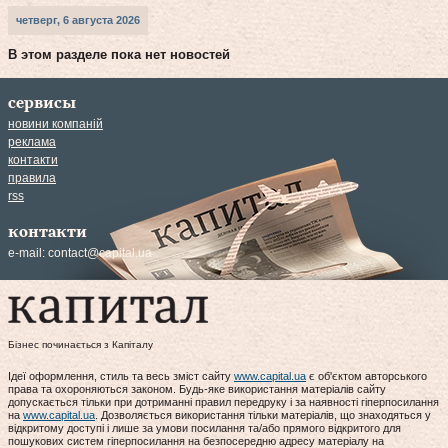
четверг, 6 августа 2026
В этом разделе пока нет новостей
сервисы
новини компаній
реклама
контакти
правила
rss
контакти
e-mail:
contact@capital.ua
Бізнес починається з Капіталу
Ідеї оформлення, стиль та весь зміст сайту
www.capital.ua
є об'єктом авторського
права та охороняються законом. Будь-яке використання матеріалів сайту
допускається тільки при дотриманні правил передруку і за наявності гіперпосилання
на
www.capital.ua
. Дозволяється використання тільки матеріалів, що знаходяться у
відкритому доступі і лише за умови посилання та/або прямого відкритого для
пошукових систем гіперпосилання на безпосередню адресу матеріалу на