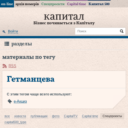
on-line
архів номерів
Спецпроекти
Capital time
Капитал 500
Бізнес починається з Капіталу
Войти
разделы
материалы по тегу
RSS
Гетманцева
С этим тегом чаще всего используют:
е-Акциз
все
новости
публикации
фото
CapitalTV
Capital time
Спецпроекты
capital500_type