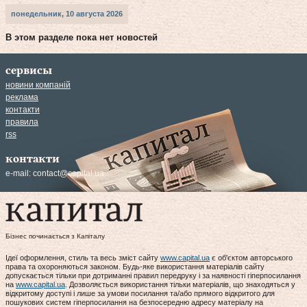
понедельник, 10 августа 2026
В этом разделе пока нет новостей
сервисы
новини компаній
реклама
контакти
правила
rss
контакти
e-mail:
contact@capital.ua
Бізнес починається з Капіталу
Ідеї оформлення, стиль та весь зміст сайту
www.capital.ua
є об'єктом авторського
права та охороняються законом. Будь-яке використання матеріалів сайту
допускається тільки при дотриманні правил передруку і за наявності гіперпосилання
на
www.capital.ua
. Дозволяється використання тільки матеріалів, що знаходяться у
відкритому доступі і лише за умови посилання та/або прямого відкритого для
пошукових систем гіперпосилання на безпосередню адресу матеріалу на