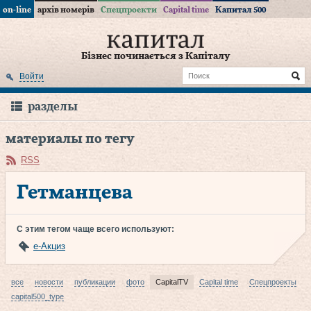
on-line
архів номерів
Спецпроекти
Capital time
Капитал 500
Бізнес починається з Капіталу
Войти
разделы
материалы по тегу
RSS
Гетманцева
С этим тегом чаще всего используют:
е-Акциз
все
новости
публикации
фото
CapitalTV
Capital time
Спецпроекты
capital500_type