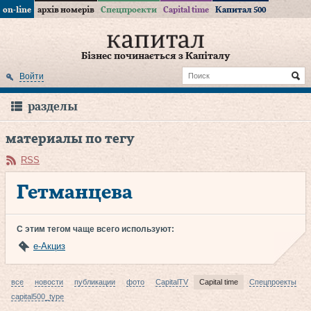
on-line
архів номерів
Спецпроекти
Capital time
Капитал 500
Бізнес починається з Капіталу
Войти
разделы
материалы по тегу
RSS
Гетманцева
С этим тегом чаще всего используют:
е-Акциз
все
новости
публикации
фото
CapitalTV
Capital time
Спецпроекты
capital500_type