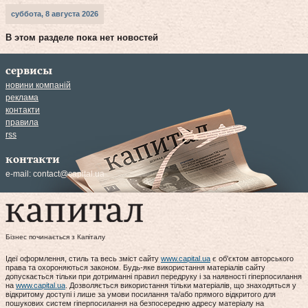
суббота, 8 августа 2026
В этом разделе пока нет новостей
сервисы
новини компаній
реклама
контакти
правила
rss
контакти
e-mail:
contact@capital.ua
Бізнес починається з Капіталу
Ідеї оформлення, стиль та весь зміст сайту
www.capital.ua
є об'єктом авторського
права та охороняються законом. Будь-яке використання матеріалів сайту
допускається тільки при дотриманні правил передруку і за наявності гіперпосилання
на
www.capital.ua
. Дозволяється використання тільки матеріалів, що знаходяться у
відкритому доступі і лише за умови посилання та/або прямого відкритого для
пошукових систем гіперпосилання на безпосередню адресу матеріалу на