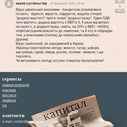
наука суспільству
07 февраля 2020, 23:43
1
Вірус української економіки - бандитизм (спрямовано
готують - відняти, вкрасти, обдурити), жадоба (теорія
"доданої вартості" проти теорії "доданої праці". Один ПДВ
чого вартить: додана вартість у ВВП в 3, 5 рази від витрат
на нього є, а доданої праці, навіть, на 20% у ВВП - НЕМА),
пофігізм (одним власність до лампочки, та й хто їх обкрадає
теж, а власникам (тисяча) до невласників (мільйон) -
другим).
Вірус занесений, не народжений в Україні.
Українці перетерпіли негоду: монгол, татар, шведів,
австрійців, турків, німців, росіян, поляків - вижили, і ще
терплять.
Чи витримають негоду штучно створену безгрошів'ям?
сервисы
новини компаній
реклама
контакти
правила
rss
контакти
e-mail:
contact@capital.ua