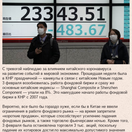
С тревогой наблюдаю за влиянием китайского коронавируса
на развитие событий в мировой экономике. Прошедшая неделя была
в КНР праздничной — каникулы в связи с китайским Новым годом.
3 февраля возобновилась работа фондовой биржи и сразу же
основные китайские индексы — Shanghai Composite и Shenzhen
Component — упали на 8%. Это наихудшее начало работы фондовой
биржи в КНР с 2007 года.
Вероятно, все было бы гораздо хуже, если бы в Китае не ввели
ограничения в работе фондового рынка — на время запретили
«короткие продажи», которые способствуют усилению падения
фондовых рынков, а также торговлю фьючерсами ночью. Кроме того,
3 февраля была остановлена торговля 3 тыс. акций, поскольку
падение их котировок достигло максимально допустимого значения