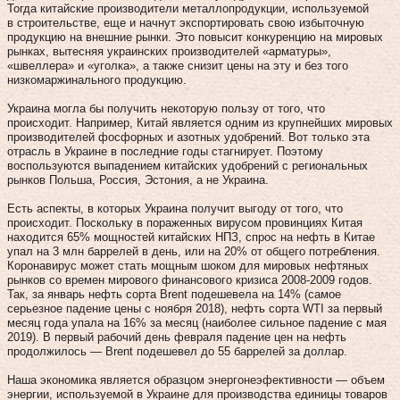
Тогда китайские производители металлопродукции, используемой
в строительстве, еще и начнут экспортировать свою избыточную
продукцию на внешние рынки. Это повысит конкуренцию на мировых
рынках, вытесняя украинских производителей «арматуры»,
«швеллера» и «уголка», а также снизит цены на эту и без того
низкомаржинального продукцию.
Украина могла бы получить некоторую пользу от того, что
происходит. Например, Китай является одним из крупнейших мировых
производителей фосфорных и азотных удобрений. Вот только эта
отрасль в Украине в последние годы стагнирует. Поэтому
воспользуются выпадением китайских удобрений с региональных
рынков Польша, Россия, Эстония, а не Украина.
Есть аспекты, в которых Украина получит выгоду от того, что
происходит. Поскольку в пораженных вирусом провинциях Китая
находится 65% мощностей китайских НПЗ, спрос на нефть в Китае
упал на 3 млн баррелей в день, или на 20% от общего потребления.
Коронавирус может стать мощным шоком для мировых нефтяных
рынков со времен мирового финансового кризиса 2008-2009 годов.
Так, за январь нефть сорта Brent подешевела на 14% (самое
серьезное падение цены с ноября 2018), нефть сорта WTI за первый
месяц года упала на 16% за месяц (наиболее сильное падение с мая
2019). В первый рабочий день февраля падение цен на нефть
продолжилось — Brent подешевел до 55 баррелей за доллар.
Наша экономика является образцом энергонеэфективности — объем
энергии, используемой в Украине для производства единицы товаров