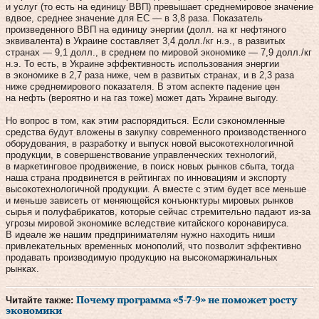
и услуг (то есть на единицу ВВП) превышает среднемировое значение
вдвое, среднее значение для ЕС — в 3,8 раза. Показатель
произведенного ВВП на единицу энергии (долл. на кг нефтяного
эквивалента) в Украине составляет 3,4 долл./кг н.э., в развитых
странах — 9,1 долл., в среднем по мировой экономике — 7,9 долл./кг
н.э. То есть, в Украине эффективность использования энергии
в экономике в 2,7 раза ниже, чем в развитых странах, и в 2,3 раза
ниже среднемирового показателя. В этом аспекте падение цен
на нефть (вероятно и на газ тоже) может дать Украине выгоду.
Но вопрос в том, как этим распорядиться. Если сэкономленные
средства будут вложены в закупку современного производственного
оборудования, в разработку и выпуск новой высокотехнологичной
продукции, в совершенствование управленческих технологий,
в маркетинговое продвижение, в поиск новых рынков сбыта, тогда
наша страна продвинется в рейтингах по инновациям и экспорту
высокотехнологичной продукции. А вместе с этим будет все меньше
и меньше зависеть от меняющейся конъюнктуры мировых рынков
сырья и полуфабрикатов, которые сейчас стремительно падают из-за
угрозы мировой экономике вследствие китайского коронавируса.
В идеале же нашим предпринимателям нужно находить ниши
привлекательных временных монополий, что позволит эффективно
продавать производимую продукцию на высокомаржинальных
рынках.
Читайте также:
Почему программа «5-7-9» не поможет росту
экономики