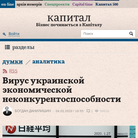
on-line
архів номерів
Спецпроекти
Capital time
Капитал 500
Бізнес починається з Капіталу
Войти
разделы
думки
аналитика
RSS
Вирус украинской
экономической
неконкурентоспособности
БОГДАН ДАНИЛИШИН
04.02.2020 / 16:55
1
50610