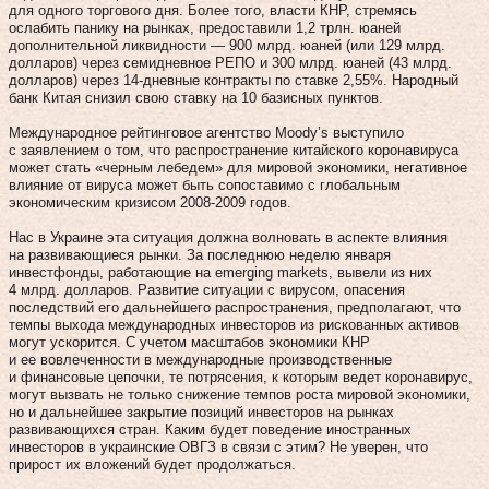
для одного торгового дня. Более того, власти КНР, стремясь
ослабить панику на рынках, предоставили 1,2 трлн. юаней
дополнительной ликвидности — 900 млрд. юаней (или 129 млрд.
долларов) через семидневное РЕПО и 300 млрд. юаней (43 млрд.
долларов) через 14-дневные контракты по ставке 2,55%. Народный
банк Китая снизил свою ставку на 10 базисных пунктов.
Международное рейтинговое агентство Moody’s выступило
с заявлением о том, что распространение китайского коронавируса
может стать «черным лебедем» для мировой экономики, негативное
влияние от вируса может быть сопоставимо с глобальным
экономическим кризисом 2008-2009 годов.
Нас в Украине эта ситуация должна волновать в аспекте влияния
на развивающиеся рынки. За последнюю неделю января
инвестфонды, работающие на emerging markets, вывели из них
4 млрд. долларов. Развитие ситуации с вирусом, опасения
последствий его дальнейшего распространения, предполагают, что
темпы выхода международных инвесторов из рискованных активов
могут ускорится. С учетом масштабов экономики КНР
и ее вовлеченности в международные производственные
и финансовые цепочки, те потрясения, к которым ведет коронавирус,
могут вызвать не только снижение темпов роста мировой экономики,
но и дальнейшее закрытие позиций инвесторов на рынках
развивающихся стран. Каким будет поведение иностранных
инвесторов в украинские ОВГЗ в связи с этим? Не уверен, что
прирост их вложений будет продолжаться.