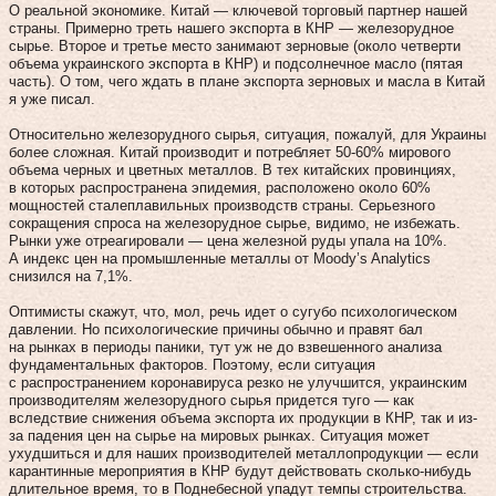
О реальной экономике. Китай — ключевой торговый партнер нашей
страны. Примерно треть нашего экспорта в КНР — железорудное
сырье. Второе и третье место занимают зерновые (около четверти
объема украинского экспорта в КНР) и подсолнечное масло (пятая
часть). О том, чего ждать в плане экспорта зерновых и масла в Китай
я уже писал.
Относительно железорудного сырья, ситуация, пожалуй, для Украины
более сложная. Китай производит и потребляет 50-60% мирового
объема черных и цветных металлов. В тех китайских провинциях,
в которых распространена эпидемия, расположено около 60%
мощностей сталеплавильных производств страны. Серьезного
сокращения спроса на железорудное сырье, видимо, не избежать.
Рынки уже отреагировали — цена железной руды упала на 10%.
А индекс цен на промышленные металлы от Moody’s Analytics
снизился на 7,1%.
Оптимисты скажут, что, мол, речь идет о сугубо психологическом
давлении. Но психологические причины обычно и правят бал
на рынках в периоды паники, тут уж не до взвешенного анализа
фундаментальных факторов. Поэтому, если ситуация
с распространением коронавируса резко не улучшится, украинским
производителям железорудного сырья придется туго — как
вследствие снижения объема экспорта их продукции в КНР, так и из-
за падения цен на сырье на мировых рынках. Ситуация может
ухудшиться и для наших производителей металлопродукции — если
карантинные мероприятия в КНР будут действовать сколько-нибудь
длительное время, то в Поднебесной упадут темпы строительства.