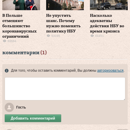
В Польше
Не упустить
Насколько
отменяют
шанс. Почему
адекватны
большинство
нужно поменять
действия НБУ во
коронавирусных
политику НБУ
время кризиса
53165
64451
ограничений
88684
комментарии
(1)
Для того, чтобы оставить комментарий, Вы должны
авторизоваться
.
Гость
Добавить комментарий