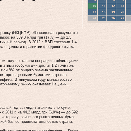
10
11
12
13
17
18
19
20
24
25
26
27
 рынку (НКЦБФР) обнародовала результаты
ырос на 359,8 млрд грн (17 %) — до 2,5
гичный период. В 2012 г. ВВП составил 1,4
ва в целом и о развитии фондового рынка
ом году составили операции с облигациями
 этими госбумагами достиг 1,2 трлн грн.
н, или 8 % от общего объема заключенных
ме торгов ценными бумагами выросла
Минфина. В минувшем году министерство
 вторичному рынку оказывает Нацбанк,
рошлый год выглядят значительно хуже.
с 2011 г. на 44,2 млрд грн (6,9 %) — до 592
 истории украинского рынка ценных бумаг.
зкой бизнес-привлекательностью страны.
рейтинге легкости ведения бизнеса — Doing