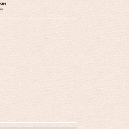
кие
ся