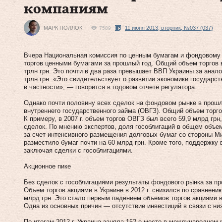
компаниям
МАРК ПОЛЛОК
11 июня 2013, вторник, №037 (037)
7589
Вчера Национальная комиссия по ценным бумагам и фондовому
торгов ценными бумагами за прошлый год. Общий объем торгов в
трлн грн. Это почти в два раза превышает ВВП Украины за анало
трлн грн. «Это свидетельствует о развитии экономики государст
в частности», — говорится в годовом отчете регулятора.
Однако почти половину всех сделок на фондовом рынке в прошл
внутреннего государственного займа (ОВГЗ). Общий объем торгов
К примеру, в 2007 г. объем торгов ОВГЗ был всего 59,9 млрд гр
сделок. По мнению экспертов, доля гособлигаций в общем объе
за счет интенсивного размещения долговых бумаг со стороны 
разместило бумаг почти на 60 млрд грн. Кроме того, поддержку
заключая сделки с гос­облигациями.
Акционное пике
Без сделок с гособлигациями результаты фондового рынка за п
Объем торгов акциями в Украине в 2012 г. снизился по сравнению 
млрд грн. Это стало первым падением объемов торгов акциями в
Одна из основных причин — отсутствие инвестиций в связи с ни
По итогам 2012 г. Украина заняла 152‑е место в международном 