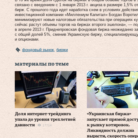
связано с введением с 1­ января 2013 г. акциза в размере 1,5 %
бирж. С прошлого года идет наработка схем в условиях действия
инвестиционной компании «Миллениум Капитал» Богдан Воротил
минимизируют новые налоговые обязательства при операциях к
сейчас растут объемы торгов на биржах второго эшелона», — по
в апреле 2013 г. Приднепровская фондовая биржа неожиданно за
с общей долей 5 %, сменив Украинскую биржу, специализирующ
и опционами.
фондовый рынок
,
биржи
материалы по теме
Доля интернет-трейдинга
«Украинская биржа»
упала до уровня трехлетней
запускает прямой дост
давности
к рынку котировок.
17714
Ликвидность должна
вырасти, скорость опе