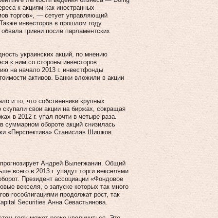
ереса к акциям как иностранных
емов торгов», — сетует управляющий
Также инвесторов в прошлом году
 обвала гривни после парламентских
дность украинских акций, по мнению
са к ним со стороны инвесторов.
ию на начало 2013 г. инвестфонды
стоимости активов. Банки вложили в акции
ло и то, что собственники крупных
 скупали свои акции на биржах, сокращая
х в 2012 г. упал почти в четыре раза.
а в суммарном обороте акций снизилась
ржи «Перспектива» Станислав Шишков.
, прогнозирует Андрей Вылегжанин. Общий
е всего в 2013 г. упадут торги векселями.
оборот. Президент ассоциации «Фондовое
овые векселя, о запуске которых так много
гов гособлигациями продолжат рост, так
pital Securities Анна Севастьянова.
этом году может резко увеличиться. Это