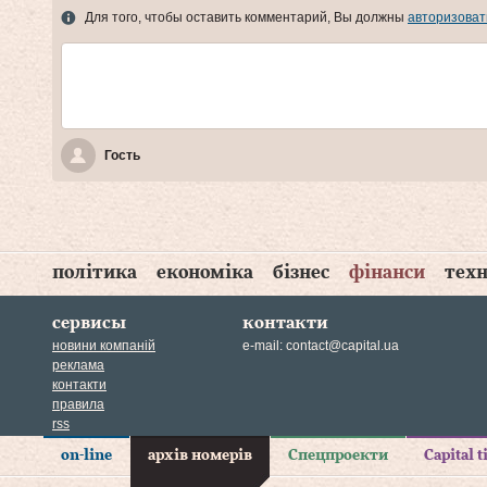
Для того, чтобы оставить комментарий, Вы должны
авторизоват
Гость
політика
економіка
бізнес
фінанси
техн
сервисы
контакти
новини компаній
e-mail:
contact@capital.ua
реклама
контакти
правила
rss
on-line
архів номерів
Спецпроекти
Capital 