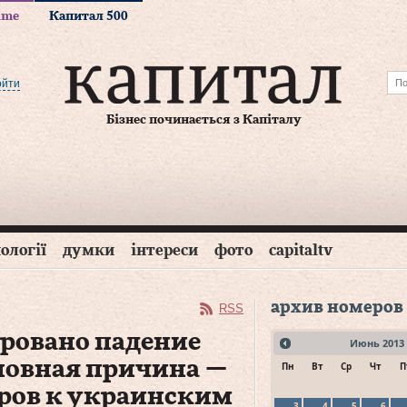
time
Капитал 500
ойти
Бізнес починається з Капіталу
ології
думки
інтереси
фото
capitaltv
архив номеров
RSS
ровано падение
Июнь
2013
новная причина —
Пн
Вт
Ср
Чт
П
ров к украинским
3
4
5
6