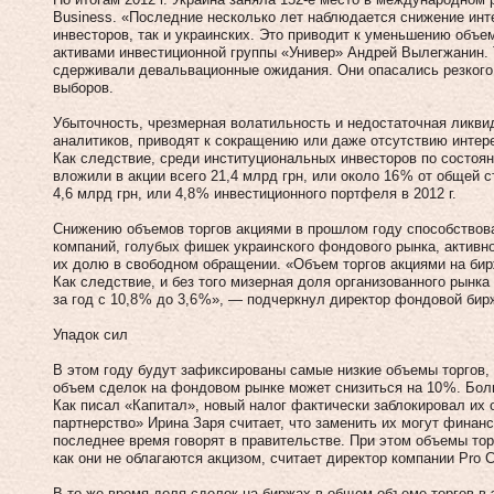
Business. «Последние несколько лет наблюдается снижение инт
инвесторов, так и украинских. Это приводит к уменьшению объ
активами инвестиционной группы «Универ» Андрей Вылегжанин. 
сдерживали девальвационные ожидания. Они опасались резкого
выборов.
Убыточность, чрезмерная волатильность и недостаточная ликви
аналитиков, приводят к сокращению или даже отсутствию интере
Как следствие, среди институциональных инвесторов по состоян
вложили в акции всего 21,4 млрд грн, или около 16 % от общей 
4,6 млрд грн, или 4,8 % инвестиционного портфеля в 2012 г.
Снижению объемов торгов акциями в прошлом году способствова
компаний, голубых фишек украинского фондового рынка, активно
их долю в свободном обращении. «Объем торгов акциями на биржа
Как следствие, и без того мизерная доля организованного рынк
за год с 10,8 % до 3,6 %», — подчеркнул директор фондовой би
Упадок сил
В этом году будут зафиксированы самые низкие объемы торгов
объем сделок на фондовом рынке может снизиться на 10 %. Больш
Как писал «Капитал», новый налог фактически заблокировал их 
партнерство» Ирина Заря считает, что заменить их могут финанс
последнее время говорят в правительстве. При этом объемы тор
как они не облагаются акцизом, считает директор компании Pro Ca
В то же время доля сделок на биржах в общем объеме торгов в 