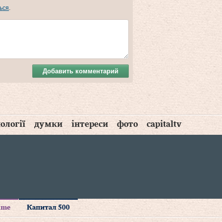
ься
.
Добавить комментарий
ології
думки
інтереси
фото
capitaltv
time
Капитал 500