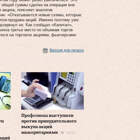
 от общей суммы сделки на операции вне
 акциза, поясняет аналитик
ин. «Откатываются новые схемы, которые
упли-продажи акций. Именно поэтому уже
дчеркнул он. Как сообщал «Капитал»,
няла третье место по объемам торгов
уюся на торговле акциями, фьючерсами
Версия для печати
Профсоюзы выступили
уп
против принудительного
выкупа акций
мажоритариями
18924
раций