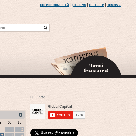
новини компаній
|
реклама
|
контакти
|
правила
Читай
бесплатно!
РЕКЛАМА
т
Сб
Вс
1
2
7
8
9