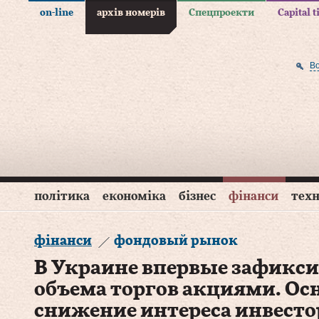
on-line
архів номерів
Спецпроекти
Capital 
В
політика
економіка
бізнес
фінанси
техн
фінанси
фондовый рынок
В Украине впервые зафикси
объема торгов акциями. Ос
снижение интереса инвесто