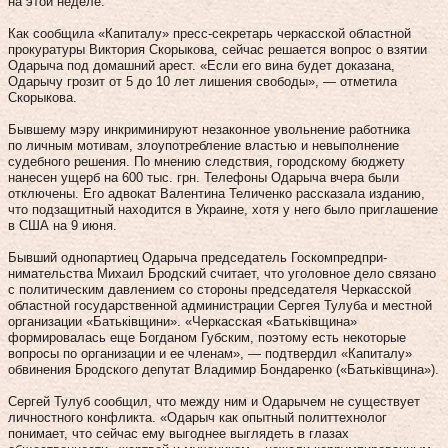
на этой неделе.
Как сообщила «Капиталу» пресс-секретарь черкасской областной
прокуратуры Виктория Скорыкова, сейчас решается вопрос о взятии
Одарыча под домашний арест. «Если его вина будет доказана,
Одарычу грозит от 5 до 10 лет лишения свободы», — отметила
Скорыкова.
Бывшему мэру инкриминируют незаконное увольнение работника
по личным мотивам, злоупотребление властью и невыполнение
судебного решения. По мнению следствия, городскому бюджету
нанесен ущерб на 600 тыс. грн. Телефоны Одарыча вчера были
отключены. Его адвокат Валентина Теличенко рассказала изданию,
что подзащитный находится в Украине, хотя у него было приглашение
в США на 9 июня.
Бывший однопартиец Одарыча председатель Госком­пред­при­
нимательства Михаил Бродский считает, что уголовное дело связано
с политическим давлением со стороны председателя Черкасской
областной государственной администрации Сергея Тулуба и местной
организации «Батьківщини». «Черкасская «Батьківщина»
формировалась еще Богданом Губским, поэтому есть некоторые
вопросы по организации и ее членам», — подтвердил «Капиталу»
обвинения Бродского депутат Владимир Бондаренко («Батьківщина»).
Сергей Тулуб сообщил, что между ним и Одарычем не существует
личностного конфликта. «Одарыч как опытный политтехнолог
понимает, что сейчас ему выгоднее выглядеть в глазах