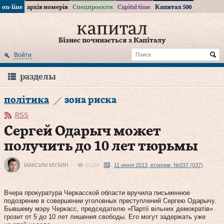
on-line
архів номерів
Спецпроекти
Capital time
Капитал 500
Бізнес починається з Капіталу
Войти
разделы
політика
зона риска
RSS
Сергей Одарыч может
получить до 10 лет тюрьмы
МАКСИМ МУХИН
11 июня 2013, вторник, №037 (037)
11257
Вчера прокуратура Черкасской области вручила письменное
подозрение в совершении уголовных преступлений Сергею Одарычу.
Бывшему мэру Черкасс, председателю «Партії вільних демократів»
грозит от 5 до 10 лет лишения свободы. Его могут задержать уже