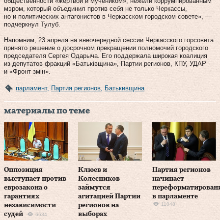
общественности «жертвой и мучеником», нежели коррумпированным
мэром, который объединил против себя не только Черкассы,
но и политических антагонистов в Черкасском городском совете», —
подчеркнул Тулуб.
Напомним, 23 апреля на внеочередной сессии Черкасского горсовета
принято решение о досрочном прекращении полномочий городского
председателя Сергея Одарыча. Его поддержала широкая коалиция
из депутатов фракций «Батьківщина», Партии регионов, КПУ, УДАР
и «Фронт змін».
парламент
,
Партия регионов
,
Батькивщина
материалы по теме
Оппозиция
Клюев и
Партия регионов
выступает против
Колесников
начинает
еврозакона о
займутся
переформатирован
гарантиях
агитацией Партии
в парламенте
11048
независимости
регионов на
судей
выборах
6634