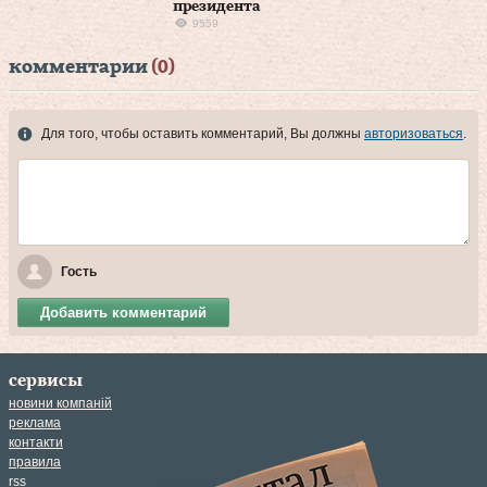
президента
9559
комментарии
(0)
Для того, чтобы оставить комментарий, Вы должны
авторизоваться
.
Гость
Добавить комментарий
сервисы
новини компаній
реклама
контакти
правила
rss