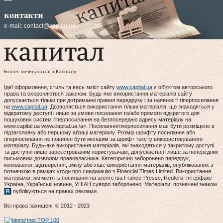
контакти
e-mail:
contact@capital.ua
Бізнес починається з Капіталу
Ідеї оформлення, стиль та весь зміст сайту
www.capital.ua
є об'єктом авторського
права та охороняються законом. Будь-яке використання матеріалів сайту
допускається тільки при дотриманні правил передруку і за наявності гіперпосилання
на
www.capital.ua
. Дозволяється використання тільки матеріалів, що знаходяться у
відкритому доступі і лише за умови посилання та/або прямого відкритого для
пошукових систем гіперпосилання на безпосередню адресу матеріалу на
www.capital.ua www.capital.ua /a>. Посилання/гіперпосилання має бути розміщене в
підзаголовку або першому абзаці матеріалу. Розмір шрифту посилання або
гіперпосилання не повинен бути меншим за шрифт тексту використовуваного
матеріалу. Будь-яке використання матеріалів, які знаходяться у закритому доступі
та доступні лише зареєстрованим користувачам, допускається лише за попереднім
письмовим дозволом правовласника. Категорично заборонено передрук,
копіювання, відтворення, зміну або інше використання матеріалів, опублікованих з
позначкою в рамках угоди про синдикацію з Financial Times Limited. Використання
матеріалів, які містять посилання на агентства France-Presse, Reuters, Інтерфакс-
Україна, Українські новини, УНІАН суворо заборонено. Матеріали, позначені знаком
публікуються на правах реклами.
Всі права захищені. © 2012 - 2023