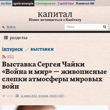
on-line
архів номерів
Спецпроекти
Capital time
Капитал 500
Бізнес починається з Капіталу
Войти
разделы
інтереси
выставки
RSS
Выставка Сергея Чайки
«Война и мир» — живописные
слепки атмосферы мировых
войн
11 июня 2013, вторник, №037 (037)
16238