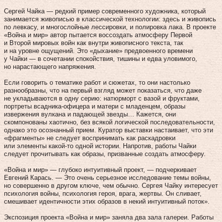
Сергей Чайка — редкий пример современного художника, который
занимается живописью в классической технологии: здесь и живопись
по левкасу, и многослойные лессировки, и полировка лака. В проекте
«Война и мир» автор пытается воссоздать атмосферу Первой
и Второй мировых войн как внутри живописного текста, так
и на уровне ощущений. Это «дыхание» предвоенного времени
у Чайки — в сочетании спокойствия, тишины и едва уловимого,
но нарастающего напряжения.
Если говорить о тематике работ и сюжетах, то они настолько
разнообразны, что на первый взгляд может показаться, что даже
не укладываются в одну серию: натюрморт с вазой и фруктами,
портреты всадника-офицера и матери с младенцем, образы
извержения вулкана и падающей звезды… Кажется, они
скомпонованы хаотично, без всякой логической последовательности,
однако это осознанный прием. Куратор выставки настаивает, что эти
«фрагменты» не следует воспринимать как раскадровки
или элементы какой‑то одной истории. Напротив, работы Чайки
следует прочитывать как образы, призванные создать атмосферу.
«Война и мир» — глубоко интуитивный проект, — подчеркивает
Евгений Карась. — Это очень серьезное исследование темы войны,
но совершенно в другом ключе, чем обычно. Сергея Чайку интересует
психология войны, психология героя, врага, жертвы. Он сливает,
смешивает идентичности этих образов в некий интуитивный поток».
Экспозиция проекта «Война и мир» заняла два зала галереи. Работы