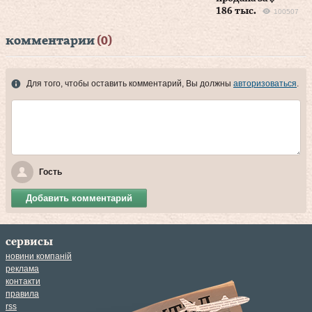
186 тыс.
100507
комментарии
(0)
Для того, чтобы оставить комментарий, Вы должны
авторизоваться
.
Гость
Добавить комментарий
сервисы
новини компаній
реклама
контакти
правила
rss