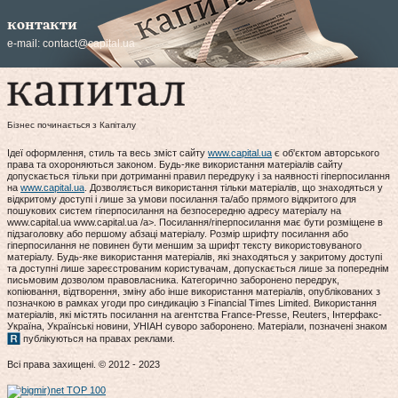
контакти
e-mail:
contact@capital.ua
Бізнес починається з Капіталу
Ідеї оформлення, стиль та весь зміст сайту
www.capital.ua
є об'єктом авторського
права та охороняються законом. Будь-яке використання матеріалів сайту
допускається тільки при дотриманні правил передруку і за наявності гіперпосилання
на
www.capital.ua
. Дозволяється використання тільки матеріалів, що знаходяться у
відкритому доступі і лише за умови посилання та/або прямого відкритого для
пошукових систем гіперпосилання на безпосередню адресу матеріалу на
www.capital.ua www.capital.ua /a>. Посилання/гіперпосилання має бути розміщене в
підзаголовку або першому абзаці матеріалу. Розмір шрифту посилання або
гіперпосилання не повинен бути меншим за шрифт тексту використовуваного
матеріалу. Будь-яке використання матеріалів, які знаходяться у закритому доступі
та доступні лише зареєстрованим користувачам, допускається лише за попереднім
письмовим дозволом правовласника. Категорично заборонено передрук,
копіювання, відтворення, зміну або інше використання матеріалів, опублікованих з
позначкою в рамках угоди про синдикацію з Financial Times Limited. Використання
матеріалів, які містять посилання на агентства France-Presse, Reuters, Інтерфакс-
Україна, Українські новини, УНІАН суворо заборонено. Матеріали, позначені знаком
публікуються на правах реклами.
Всі права захищені. © 2012 - 2023