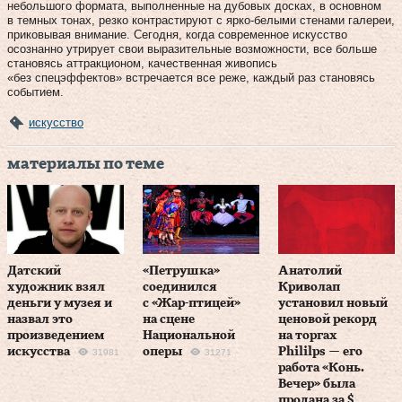
небольшого формата, выполненные на дубовых досках, в основном
в темных тонах, резко контрастируют с ярко-белыми стенами галереи,
приковывая внимание. Сегодня, когда современное искусство
осознанно утрирует свои выразительные возможности, все больше
становясь аттракционом, качественная живопись
«без спецэффектов» встречается все реже, каждый раз становясь
событием.
искусство
материалы по теме
Датский
«Петрушка»
Анатолий
художник взял
соединился
Криволап
деньги у музея и
с «Жар-птицей»
установил новый
назвал это
на сцене
ценовой рекорд
произведением
Национальной
на торгах
искусства
оперы
Phililps — его
31981
31271
работа «Конь.
Вечер» была
продана за $