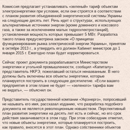
Комиссия предлагает устанавливать «зеленый» тариф объектам
электроэнергетики при условии, если они строятся в соответствии
с планом развития объединенной энергетической системы Украины
на следующие десять лет. Речь идет о структурах, использующих
альтернативные источники энергии (кроме доменного и коксового
газа, а также за исключением малых гидроэлектростанций),
установленная мощность которых превышает 5 МВт. Разработка
такого плана предусмотрена законом «О принципах
функционирования рынка электрической энергии Украины», принятом
в октябре 2013 г., а утвердить его должен Кабинет министров до 1
января 2015 г. Ежегодно план будет корректироваться.
Сейчас проект документа разрабатывается Министерством
энергетики и угольной промышленности, сообщил «Капиталу»
представитель НКРЭ, пожелавший остаться неназванным. В него
должны быть включены все объекты энергетики, которые
планируется построить в следующее десятилетие. «Если вашего
предприятия в этом плане не будет — «зеленого» тарифа вам
не видать», — объяснил он.
Представитель государственной компании «Укрэнерго», попросивший
не называть его имя, рассказал изданию, что разработка подобного
документа не является революционным новшеством. Перспективный
план развития энергетики на десять лет есть и сейчас, но его срок
действия заканчивается в этом году. При этом собеседник отметил,
что новые объекты энергетики, которые планируется построить,
как правило, вносятся в этот план. Однако собственники объектов