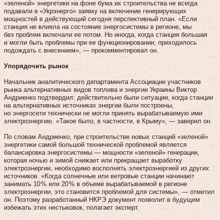
«зеленой» энергетики на фоне бума их строительства не всегда
подавали в «Укрэнерго» заявку на включение генерирующих
мощностей в действующий сегодня перспективный план. «Если
станция не влияла на состояние энергосистемы в регионе, мы
без проблем включали ее потом. Но иногда, когда станция большая
и могли быть проблемы при ее функционировании, приходилось
подождать с внесением», — прокомментировал он.
Упорядочить рынок
Начальник аналитического департамента Ассоциации участников
рынка альтернативных видов топлива и энергии Украины Виктор
Андриенко подтвердил: действительно были ситуации, когда станции
на альтернативных источниках энергии были построены,
но энергосети технически не могли принять вырабатываемую ими
электроэнергию. «Такое было, в частности, в Крыму», — заверил он.
По словам Андриенко, при строительстве новых станций «зеленой»
энергетики самой большой технической проблемой является
балансировка энергосистемы — мощности «зеленой» генерации,
которая ночью и зимой снижает или прекращает выработку
электроэнергии, необходимо восполнять электроэнергией из других
источников. «Когда солнечные или ветровые станции начинают
занимать 10 % или 20 % в объеме вырабатываемой в регионе
электроэнергии, это становится проблемой для системы», — отметил
он. Поэтому разработанный НКРЭ документ позволит в будущем
избежать этих нестыковок, полагает эксперт.