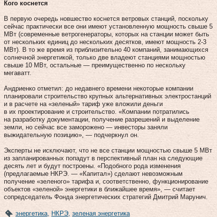
Кого коснется
В первую очередь новшество коснется ветровых станций, поскольку
сейчас практически все они имеют установленную мощность свыше 5
МВт (современные ветрогенераторы, которых на станции может быть
от нескольких единиц до нескольких десятков, имеют мощность 2‑3
МВт). В то же время из приблизительно 40 компаний, занимающихся
солнечной энергетикой, только две владеют станциями мощностью
свыше 10 МВт, остальные — преимущественно по нескольку
мегаватт.
Андриенко отметил: до недавнего времени некоторые компании
планировали строительство крупных альтернативных электростанций
и в расчете на «зеленый» тариф уже вложили деньги
в их проектирование и строительство. «Компании потратились
на разработку документации, получение разрешений и выделение
земли, но сейчас все заморожено — инвесторы заняли
выжидательную позицию», — подчеркнул он.
Эксперты не исключают, что не все станции мощностью свыше 5 МВт
из запланированных попадут в перспективный план на следующие
десять лет и будут построены. «Подобного рода изменения
(предлагаемые НКРЭ. — «Капитал») сделают невозможным
получение «зеленого» тарифа и, соответственно, функционирование
объектов «зеленой» энергетики в ближайшее время», — считает
сопредседатель Фонда энергетических стратегий Дмитрий Марунич.
энергетика
,
НКРЭ
,
зеленая энергетика