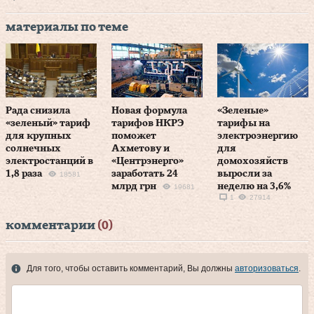
материалы по теме
Рада снизила
Новая формула
«Зеленые»
«зеленый» тариф
тарифов НКРЭ
тарифы на
для крупных
поможет
электроэнергию
солнечных
Ахметову и
для
электростанций в
«Центрэнерго»
домохозяйств
1,8 раза
заработать 24
выросли за
18581
млрд грн
неделю на 3,6%
19681
1
27914
комментарии
(0)
Для того, чтобы оставить комментарий, Вы должны
авторизоваться
.