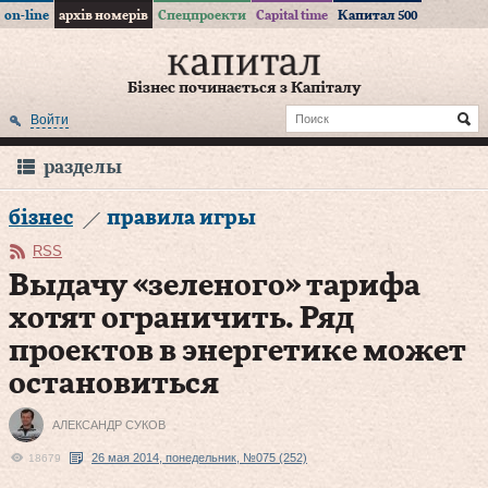
on-line
архів номерів
Спецпроекти
Capital time
Капитал 500
Бізнес починається з Капіталу
Войти
разделы
бізнес
правила игры
RSS
Выдачу «зеленого» тарифа
хотят ограничить. Ряд
проектов в энергетике может
остановиться
АЛЕКСАНДР СУКОВ
26 мая 2014, понедельник, №075 (252)
18679