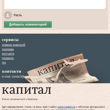
Гость
Добавить комментарий
сервисы
новини компаній
реклама
контакти
правила
rss
контакти
e-mail:
contact@capital.ua
Бізнес починається з Капіталу
Ідеї оформлення, стиль та весь зміст сайту
www.capital.ua
є об'єктом авторського