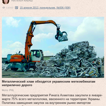
НАТАЛЬЯ КАБАШ
15 апреля 2013, понедельник, №006 (006)
13069
Металлический хлам обходится украинским меткомбинатам
неприлично дорого
Фото: PHL
Металлургические пред­приятия Рината Ах­метова закупили в январе-
марте 75 % всего металлолома, ввезенного на территорию Украины.
Политика замещения закупок на внутреннем рынке импортом