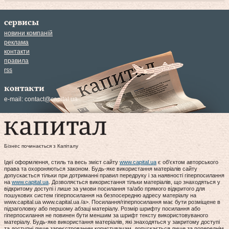
сервисы
новини компаній
реклама
контакти
правила
rss
контакти
e-mail:
contact@capital.ua
Бізнес починається з Капіталу
Ідеї оформлення, стиль та весь зміст сайту
www.capital.ua
є об'єктом авторського
права та охороняються законом. Будь-яке використання матеріалів сайту
допускається тільки при дотриманні правил передруку і за наявності гіперпосилання
на
www.capital.ua
. Дозволяється використання тільки матеріалів, що знаходяться у
відкритому доступі і лише за умови посилання та/або прямого відкритого для
пошукових систем гіперпосилання на безпосередню адресу матеріалу на
www.capital.ua www.capital.ua /a>. Посилання/гіперпосилання має бути розміщене в
підзаголовку або першому абзаці матеріалу. Розмір шрифту посилання або
гіперпосилання не повинен бути меншим за шрифт тексту використовуваного
матеріалу. Будь-яке використання матеріалів, які знаходяться у закритому доступі
та доступні лише зареєстрованим користувачам, допускається лише за попереднім