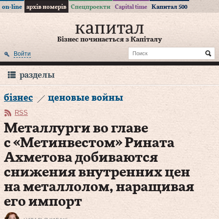
on-line
архів номерів
Спецпроекти
Capital time
Капитал 500
Бізнес починається з Капіталу
Войти
разделы
бізнес
ценовые войны
RSS
Металлурги во главе
с «Метинвестом» Рината
Ахметова добиваются
снижения внутренних цен
на металлолом, наращивая
его импорт