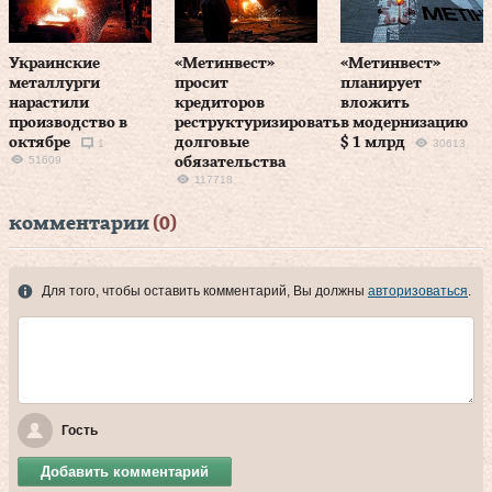
Украинские
«Метинвест»
«Метинвест»
металлурги
просит
планирует
нарастили
кредиторов
вложить
производство в
реструктуризировать
в модернизацию
октябре
долговые
$ 1 млрд
1
30613
51609
обязательства
117718
комментарии
(0)
Для того, чтобы оставить комментарий, Вы должны
авторизоваться
.
Гость
Добавить комментарий