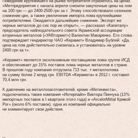
Поведение крупнейшего на рынке потребителя отразилось на ценах.
«Метпредприятия с начала апреля снизили закупочные цены на лом
на 100 грн — до 2400‑2500 грн за т. Этому способствовало сезонное
снижение цен, а также увеличение импорта лома крупнейшими
потребителями. Ожидается дальнейшее снижение. Экспорт же
черных металлов до сих пор не открыт», — рассказал «Капиталу»
председатель наблюдательного совета Украинской ассоциации
вторичных металлов («УАВтормет») Валентин Макаренко. Его слова
подтверждает гендиректор ЧАО «Керамет» Владимир Бублей: «Да,
цена на лом действительно снизилась и установилась на уровне
2400 грн за т».
«Керамет» является эксклюзивным поставщиком лома группе ИСД
и обеспечивает до 15 % поставок лома черных металлов в стране.
В прошлом году компания отгрузила 713 тыс. т металлолома
на сумму более 2 млрд грн. EBITDA «Керамета» в 2012 г. составил
70,4 млн грн.
К давлению на металлозаготовителей, кроме «Метинвеста»,
подключились также компания «Интерпайп» Виктора Пинчука (13 %
импортных поставок в І квартале этого года) и «ArcelorMittal Кривой
Рог» (около 6 % поставок). одна из компаний официально
не комментирует свои действия.