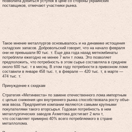
позволила добиться уступок в цене со стороны украинских
поставщиков, отмечают участники рынка.
Такое мнение металлургов основывалось и на динамике истощения
складских запасов. Добровольский говорит, что на начало февраля
они не превышали 80 тыс. т. Еще два года назад меткомбинаты
потреб­ляли ежегодно не менее 7 млн т лома. Это позволяет
предположить, что потребность в этом сырье составляла в среднем
около 600 тыс. т в месяц. В этом году потребности в привозном ломе
составили в январе 458 тыс. т, в феврале — 420 тыс. т, в марте —
474 тыс. т.
Принуждение к скидкам
Стратегия «Метинвеста» по замене отечественного лома импортным
с целью снижения цен внутреннего рынка способствовала росту объе­
мов ввоза. Предприятия компании являются самыми крупными
покупателями такого вторсырья. Годовая потребность в нем
металлургических заводов Ахметова достигает 2 млн т,
что составляет примерно 40 % всего потребляемого в стране
металлолома.