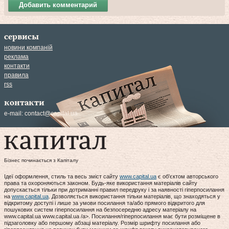
Добавить комментарий
сервисы
новини компаній
реклама
контакти
правила
rss
контакти
e-mail:
contact@capital.ua
Бізнес починається з Капіталу
Ідеї оформлення, стиль та весь зміст сайту
www.capital.ua
є об'єктом авторського
права та охороняються законом. Будь-яке використання матеріалів сайту
допускається тільки при дотриманні правил передруку і за наявності гіперпосилання
на
www.capital.ua
. Дозволяється використання тільки матеріалів, що знаходяться у
відкритому доступі і лише за умови посилання та/або прямого відкритого для
пошукових систем гіперпосилання на безпосередню адресу матеріалу на
www.capital.ua www.capital.ua /a>. Посилання/гіперпосилання має бути розміщене в
підзаголовку або першому абзаці матеріалу. Розмір шрифту посилання або