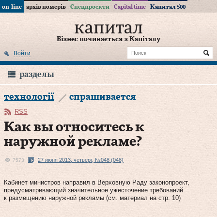
on-line
архів номерів
Спецпроекти
Capital time
Капитал 500
Бізнес починається з Капіталу
Войти
разделы
технології
спрашивается
RSS
Как вы относитесь к
наружной рекламе?
27 июня 2013, четверг, №048 (048)
7573
Кабинет министров направил в Верховную Раду законопроект,
предусматривающий значительное ужесточение требований
к размещению наружной рекламы (см. материал на стр. 10)