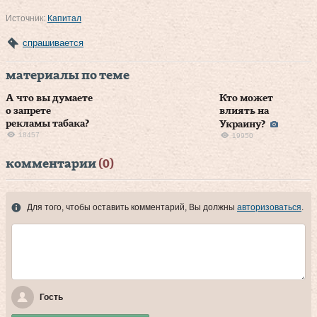
Источник:
Капитал
спрашивается
материалы по теме
А что вы думаете
Кто может
о запрете
влиять на
рекламы табака?
Украину?
18457
19950
комментарии
(0)
Для того, чтобы оставить комментарий, Вы должны
авторизоваться
.
Гость