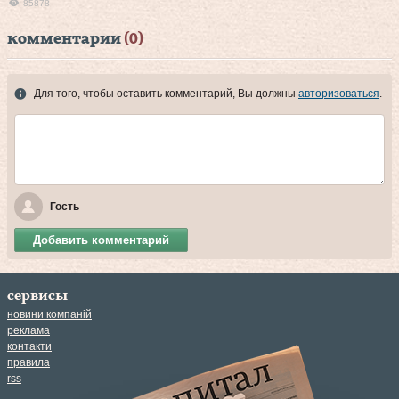
85878
комментарии
(0)
Для того, чтобы оставить комментарий, Вы должны
авторизоваться
.
Гость
Добавить комментарий
сервисы
новини компаній
реклама
контакти
правила
rss