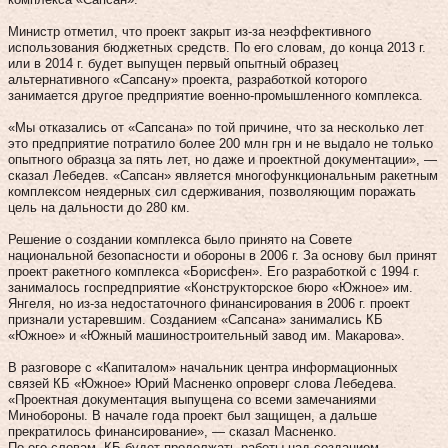
Министр отметил, что проект закрыт из-за неэффективного
использования бюджетных средств. По его словам, до конца 2013 г.
или в 2014 г. будет выпущен первый опытный образец
альтернативного «Сапсану» проекта, разработкой которого
занимается другое предприятие военно-промышленного комплекса.
«Мы отказались от «Сапсана» по той причине, что за несколько лет
это предприятие потратило более 200 млн грн и не выдало не только
опытного образца за пять лет, но даже и проектной документации», —
сказал Лебедев. «Сапсан» является многофункциональным ракетным
комплексом неядерных сил сдерживания, позволяющим поражать
цель на дальности до 280 км.
Решение о создании комплекса было принято на Совете
национальной безопасности и обороны в 2006 г. За основу был принят
проект ракетного комплекса «Борисфен». Его разработкой с 1994 г.
занималось госпредприятие «Конструкторское бюро «Южное» им.
Янгеля, но из-за недостаточного финансирования в 2006 г. проект
признали устаревшим. Созданием «Сапсана» занимались КБ
«Южное» и «Южный машиностроительный завод им. Макарова».
В разговоре с «Капиталом» начальник центра информационных
связей КБ «Южное» Юрий Масненко опроверг слова Лебедева.
«Проектная документация выпущена со всеми замечаниями
Минобороны. В начале года проект был защищен, а дальше
прекратилось финансирование», — сказал Масненко.
По его словам, КБ будет продолжать работы над созданием