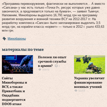
«Программа перевооружения, фактически не выполняется… А вместо
«Сапсана» у нас есть только «Точка-У», ресурс которых уже давно
закончился, а продлевается только на бумаге», — заявил Тымчук.
Напомним, Минобороны выделило 16,791 млрд грн на программу
развития вооружения и военной техники ВСУ на 2012‑2017 гг. На
разработку комплекса «Сапсан» было запланировано выделить 3,5
млрд грн, на корабли класса «корвет» — только в 2012 г. ушло 433,63
млн грн.
Минобороны
материалы по теме
Полезен ли опыт
срочной службы
в армии?
2
35970
Сайты
Украина увеличит
Минобороны и
финансирование
ВСУ, а также
военных учений
11153
Приватбанк и
Ощадбанк
подвергаются
DDОS-атаке