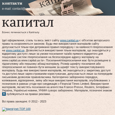
контакти
e-mail:
contact@capital.ua
Бізнес починається з Капіталу
Ідеї оформлення, стиль та весь зміст сайту
www.capital.ua
є об'єктом авторського
права та охороняються законом. Будь-яке використання матеріалів сайту
допускається тільки при дотриманні правил передруку і за наявності гіперпосилання
на
www.capital.ua
. Дозволяється використання тільки матеріалів, що знаходяться у
відкритому доступі і лише за умови посилання та/або прямого відкритого для
пошукових систем гіперпосилання на безпосередню адресу матеріалу на
www.capital.ua www.capital.ua /a>. Посилання/гіперпосилання має бути розміщене в
підзаголовку або першому абзаці матеріалу. Розмір шрифту посилання або
гіперпосилання не повинен бути меншим за шрифт тексту використовуваного
матеріалу. Будь-яке використання матеріалів, які знаходяться у закритому доступі
та доступні лише зареєстрованим користувачам, допускається лише за попереднім
письмовим дозволом правовласника. Категорично заборонено передрук,
копіювання, відтворення, зміну або інше використання матеріалів, опублікованих з
позначкою в рамках угоди про синдикацію з Financial Times Limited. Використання
матеріалів, які містять посилання на агентства France-Presse, Reuters, Інтерфакс-
Україна, Українські новини, УНІАН суворо заборонено. Матеріали, позначені знаком
публікуються на правах реклами.
Всі права захищені. © 2012 - 2023