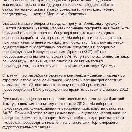
комплекса в расчете на будущего заказчика. «Будем работать
самостоятельно, искать у себя средства или тех, кому можно
предложить», — заявил Масненко «Капиталу».
Бывший министр обороны народный депутат Александр Кузьмук
(Партия регионов) уверен, что невыполнение контракта не может быть
причиной отказа от проекта. Он утверждает, что «необходимо
серьезно проработать это решение Минобороны и возвращаться к
причинам невыполнения контракта», поскольку «Сапсан» является
единственным высокоточным огневым средством в программе
перевооружения Вооруженных сил Украины (ВСУ). «У нас
несвоевременно выполнен заказ по Ан-70, у нас не выполняется заказ
по «корвету». Это значит, что плохо работает не только
производитель, но и заказчик», — заявил «Капиталу» Кузьмук.
Отметим, что разработка ракетного комплекса «Сапсан», наряду со
строительством кораблей класса «корвет» и военно-транспортных
самолетов Ан-70, составляет основу целевой программы
перевооружения ВСУ, утвержденной правительством в феврале 2012
г.
Руководитель Центра военно-политических исследований Дмитрий
Тымчук напомнил «Капиталу», что в мае 2013 г. Минобороны
приостановило финансирование серийного производства самолета
Ан-70. Причиной этого также называлось «нецелевое использование
средств». Кроме того, говорит Тымчук, работы над строительством
«корвета» производятся исключительно силами Черноморского
судостроительного завода.