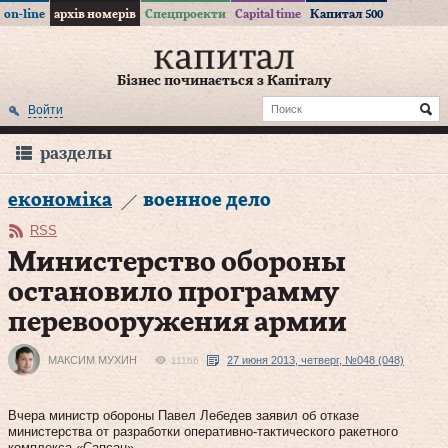
on-line
архів номерів
Спецпроекти
Capital time
Капитал 500
Бізнес починається з Капіталу
Войти
разделы
економіка
военное дело
RSS
Министерство обороны
остановило программу
перевооружения армии
МАКСИМ МУХИН
27 июня 2013, четверг, №048 (048)
11166
Вчера министр обороны Павел Лебедев заявил об отказе
министерства от разработки оперативно-тактического ракетного
комплекса «Сапсан».