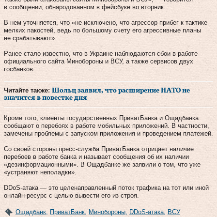
в сообщении, обнародованном в фейсбуке во вторник.
В нем уточняется, что «не исключено, что агрессор прибег к тактике
мелких пакостей, ведь по большому счету его агрессивные планы
не срабатывают».
Ранее стало известно, что в Украине наблюдаются сбои в работе
официального сайта Минобороны и ВСУ, а также сервисов двух
госбанков.
Читайте также:
Шольц заявил, что расширение НАТО не
значится в повестке дня
Кроме того, клиенты государственных ПриватБанка и Ощадбанка
сообщают о перебоях в работе мобильных приложений. В частности,
замечены проблемы с запуском приложения и проведением платежей.
Со своей стороны пресс-служба ПриватБанка отрицает наличие
перебоев в работе банка и называет сообщения об их наличии
«дезинформационными». В Ощадбанке же заявили о том, что уже
«устраняют неполадки».
DDoS-атака — это целенаправленный поток трафика на тот или иной
онлайн-ресурс с целью вывести его из строя.
Ощадбанк
,
ПриватБанк
,
Минобороны
,
DDoS-атака
,
ВСУ