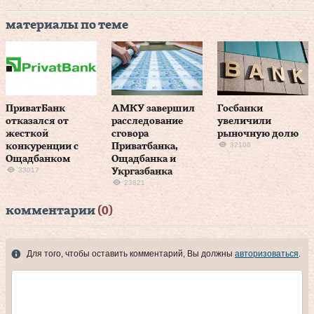
материалы по теме
ПриватБанк
АМКУ завершил
Госбанки
отказался от
расследование
увеличили
жесткой
сговора
рыночную долю
32106
конкуренции с
Приватбанка,
Ощадбанком
Ощадбанка и
33017
Укргазбанка
23821
комментарии
(0)
Для того, чтобы оставить комментарий, Вы должны
авторизоваться
.