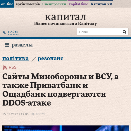
on-line
архів номерів
Спецпроекти
Capital time
Капитал 500
Бізнес починається з Капіталу
Войти
разделы
політика
резонанс
RSS
Сайты Минобороны и ВСУ, а
также Приватбанк и
Ощадбанк подвергаются
DDОS-атаке
15.02.2022 / 19:05
85873