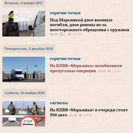
Вторник, 3 января 2017
горячие точки
Под Марьинкой двое военных
погибли, двое ранены из-за
неосторожного обращения с оружием
08:30
1
19750
Понедельник, 5 декабря 2016
горячие точки
На КПВВ «Марьинка» возобновили
пропускные операции
15:15
15486
Суббота, 19 ноября 2016
сигналы
На КПВВ «Марьинка» в очереди стоят
500 авто
10:59
14932