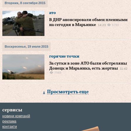
Вторник, 8 сентября 2015
ато
В ДНР анонсировали обмен пленными
на сегодня в Марьинке
14:23
6780
Воскресенье, 19 июля 2015
горячие точки
За сутки в зоне АТО были обстреляны
Донецк и Марьинка, есть жертвы
11:42
7565
Просмотреть еще
сервисы
новини компаній
реклама
контакти