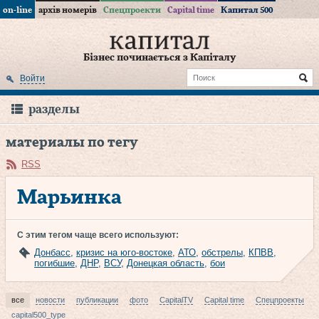
on-line
архів номерів
Спецпроекти
Capital time
Капитал 500
Бізнес починається з Капіталу
Войти
разделы
материалы по тегу
RSS
Марьинка
С этим тегом чаще всего используют:
Донбасс
,
кризис на юго-востоке
,
АТО
,
обстрелы
,
КПВВ
,
погибшие
,
ДНР
,
ВСУ
,
Донецкая область
,
бои
все
новости
публикации
фото
CapitalTV
Capital time
Спецпроекты
capital500_type