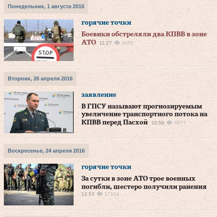
Понедельник, 1 августа 2016
горячие точки
Боевики обстреляли два КПВВ в зоне
АТО
11:27
6065
Вторник, 26 апреля 2016
заявление
В ГПСУ называют прогнозируемым
увеличение транспортного потока на
КПВВ перед Пасхой
10:59
5677
Воскресенье, 24 апреля 2016
горячие точки
За сутки в зоне АТО трое военных
погибли, шестеро получили ранения
12:53
17164