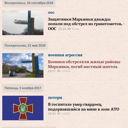
Воскресенье, 16 сентября 2018
оос
Защитники Марьинки дважды
попали под обстрел из гранатометов, -
ООС
15:25
9109
Понедельник, 21 мая 2018
военная агрессия
Боевики обстреляли жилые районы
Марьинки, погиб местный житель
18:27
20268
Пятница, 3 ноября 2017
потери
В госпитале умер гвардеец,
подорвавшийся на мине в зоне АТО
19:45
16991