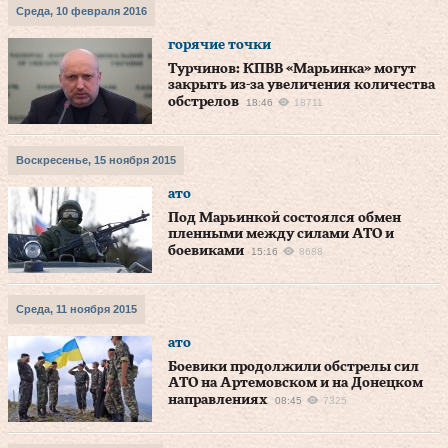
Среда, 10 февраля 2016
горячие точки
Турчинов: КПВВ «Марьинка» могут
закрыть из-за увеличения количества
обстрелов
18:46
18711
Воскресенье, 15 ноября 2015
ато
Под Марьинкой состоялся обмен
пленными между силами АТО и
боевиками
15:16
8688
Среда, 11 ноября 2015
ато
Боевики продолжили обстрелы сил
АТО на Артемовском и на Донецком
направлениях
08:45
7325