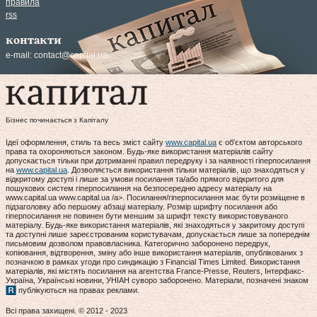
правила
rss
контакти
e-mail:
contact@capital.ua
Бізнес починається з Капіталу
Ідеї оформлення, стиль та весь зміст сайту
www.capital.ua
є об'єктом авторського
права та охороняються законом. Будь-яке використання матеріалів сайту
допускається тільки при дотриманні правил передруку і за наявності гіперпосилання
на
www.capital.ua
. Дозволяється використання тільки матеріалів, що знаходяться у
відкритому доступі і лише за умови посилання та/або прямого відкритого для
пошукових систем гіперпосилання на безпосередню адресу матеріалу на
www.capital.ua www.capital.ua /a>. Посилання/гіперпосилання має бути розміщене в
підзаголовку або першому абзаці матеріалу. Розмір шрифту посилання або
гіперпосилання не повинен бути меншим за шрифт тексту використовуваного
матеріалу. Будь-яке використання матеріалів, які знаходяться у закритому доступі
та доступні лише зареєстрованим користувачам, допускається лише за попереднім
письмовим дозволом правовласника. Категорично заборонено передрук,
копіювання, відтворення, зміну або інше використання матеріалів, опублікованих з
позначкою в рамках угоди про синдикацію з Financial Times Limited. Використання
матеріалів, які містять посилання на агентства France-Presse, Reuters, Інтерфакс-
Україна, Українські новини, УНІАН суворо заборонено. Матеріали, позначені знаком
публікуються на правах реклами.
Всі права захищені. © 2012 - 2023