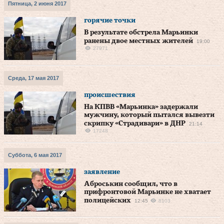
Пятница, 2 июня 2017
горячие точки
В результате обстрела Марьинки
ранены двое местных жителей
19:00
27971
Среда, 17 мая 2017
происшествия
На КПВВ «Марьинка» задержали
мужчину, который пытался вывезти
скрипку «Страдивари» в ДНР
21:14
17248
Суббота, 6 мая 2017
заявление
Аброськин сообщил, что в
прифронтовой Марьинке не хватает
полицейских
12:45
8103