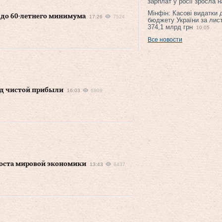
зарплат у росії зросла 
Мінфін: Касові видатки
 до 60-летнего минимума
17:26
7524
бюджету України за лис
374,1 млрд грн
10:05
Все новости
рд чистой прибыли
16:03
6809
роста мировой экономики
13:43
8437