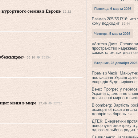
Пятница, 6 марта 2026
 курортного сезона в Европе
15:22
Размер 205/55 R16: что 
кому подходит
15:44
Четверг, 5 марта 2026
«Аптека Дня»: Специал
пространство надежных
самых сложных диагноз
-убежищем»
09:30
25354
Вторник, 23 декабря 2025
Прем’єр Чехії: Майбутнє 
постачання Україні арти
снарядів буде вирішене у
Венс: Прогрес у перего
України є, але я не впев
досягненні мирного вир
ицит меди в мире
17:49
22726
Bloomberg: Вартість рос
експортної нафти впала
доларів за барель
14:06
ДТЕК: Енергетики протя
повернули електрику в 
одного мільйона родин
Свириденко: Надзвичай