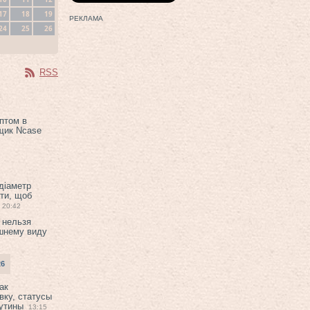
17
18
19
РЕКЛАМА
24
25
26
RSS
птом в
щик Ncase
 діаметр
ти, щоб
20:42
 нельзя
шнему виду
26
ак
вку, статусы
рутины
13:15