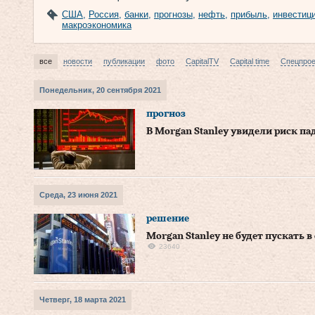
США
,
Россия
,
банки
,
прогнозы
,
нефть
,
прибыль
,
инвестиц
макроэкономика
все
новости
публикации
фото
CapitalTV
Capital time
Спецпро
Понедельник, 20 сентября 2021
прогноз
В Morgan Stanley увидели риск па
Среда, 23 июня 2021
решение
Morgan Stanley не будет пускать 
23640
Четверг, 18 марта 2021