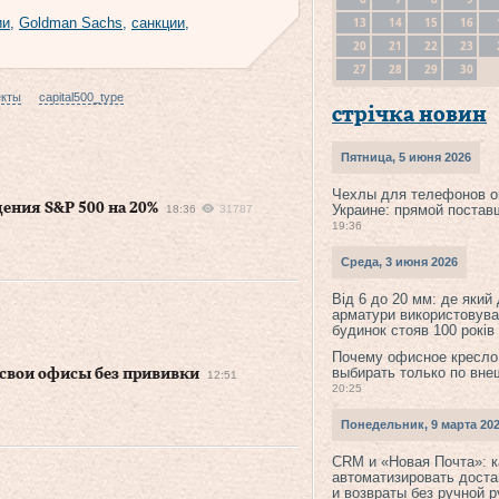
13
14
15
16
ии
,
Goldman Sachs
,
санкции
,
20
21
22
23
27
28
29
30
екты
capital500_type
стрічка новин
Пятница, 5 июня 2026
Чехлы для телефонов о
дения S&P 500 на 20%
Украине: прямой постав
18:36
31787
19:36
Среда, 3 июня 2026
Від 6 до 20 мм: де який
арматури використовува
будинок стояв 100 років
Почему офисное кресло
выбирать только по вне
в свои офисы без прививки
12:51
20:25
Понедельник, 9 марта 20
CRM и «Новая Почта»: к
автоматизировать доста
и возвраты без ручной 