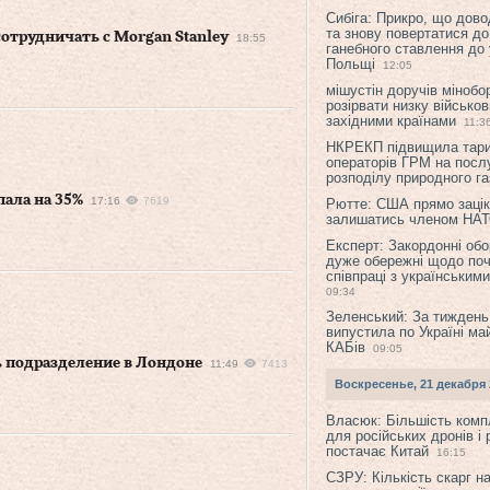
Сибіга: Прикро, що дово
та знову повертатися до
отрудничать с Morgan Stanley
18:55
ганебного ставлення до 
Польщі
12:05
мішустін доручів міноб
розірвати низку військов
західними країнами
11:3
НКРЕКП підвищила тар
операторів ГРМ на послу
розподілу природного га
пала на 35%
17:16
7619
Рютте: США прямо зацік
залишатись членом НА
Експерт: Закордонні обо
дуже обережні щодо поч
співпраці з українським
09:34
Зеленський: За тиждень
випустила по Україні ма
КАБів
09:05
ь подразделение в Лондоне
11:49
7413
Воскресенье, 21 декабря 
Власюк: Більшість ком
для російських дронів і 
постачає Китай
16:15
СЗРУ: Кількість скарг н