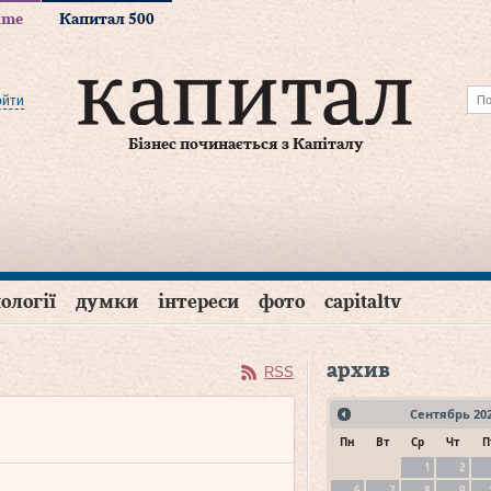
time
Капитал 500
ойти
Бізнес починається з Капіталу
ології
думки
інтереси
фото
capitaltv
архив
RSS
Сентябрь
20
Пн
Вт
Ср
Чт
П
1
2
6
7
8
9