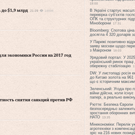
18:00
В Україні стартує масшт
 до $1,9 млрд
21:29
14696
перевірка суб’єктів гос
ОПК та структурних підр
Міноборони
17:31
Bloomberg: Спотова ціна
досягла 4 320 доларів з
У Парижі позитивно відр
заяву москви щодо перег
з Макроном
16:03
для экономики России на 2017 год
Урядовий портал: У 2025
український ринок праці
обережну стабілізацію
1
DW: У листопаді росія 
до Китаю золота на 961 
що є історичним макси
Зеленський: Угода про 
війни дійсна, коли існує
папері, а реально викон
ятность снятия санкций против РФ
Рютте: Безпека Європи
безпосередньо залежить
зростання оборонних вит
НАТО
13:35
Мінекономіки: Перелік у
агротехніки з компенсац
зріс на 216 нових позиці