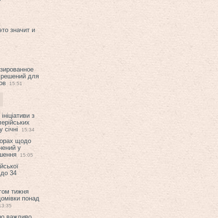
это значит и
изированное
 решений для
ов
15:51
ініціативи з
лерійських
 січні
15:34
ворах щодо
нений у
ішення
15:05
ійської
 до 34
гом тижня
домівки понад
13:35
но важливо