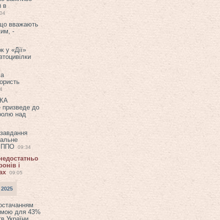
и в
:04
 що вважають
им, -
к у «Дії»
втоцивілки
ла
користь
4
ЕКА
е призведе до
ролю над
 завдання
еальне
в ППО
09:34
 недостатньо
онів і
ах
09:05
 2025
постачанням
емою для 43%
в України