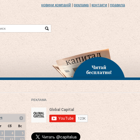
новини компаній
|
реклама
|
контакти
|
правила
Читай
бесплатно!
РЕКЛАМА
21
т
Сб
Вс
3
4
5
10
11
12