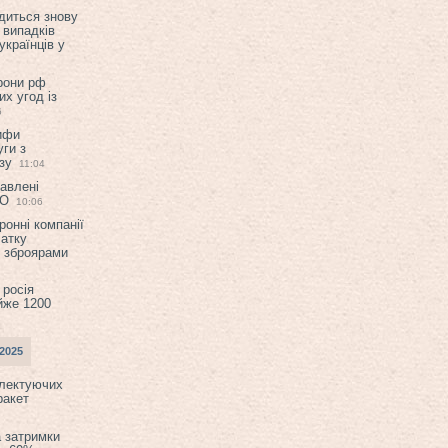
диться знову
 випадків
українців у
орони рф
их угод із
6
ифи
ги з
зу
11:04
авлені
ТО
10:06
ронні компанії
атку
и зброярами
 росія
йже 1200
2025
плектуючих
ракет
а затримки