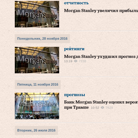
отчетность
Morgan Stanley увеличил прибыль
Понедельник, 28 ноября 2016
рейтинги
Morgan Stanley ухудшил прогноз 
13:19
7238
Пятница, 11 ноября 2016
прогнозы
Банк Morgan Stanley оценил веро
при Трампе
10:52
7628
Вторник, 26 июля 2016