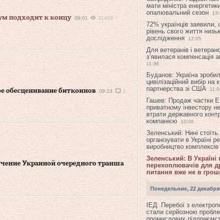
мати міністра енергетик
опалювальний сезон
13
ум подходит к концу
09:01
21403
72% українців заявили,
рівень свого життя низьк
дослідження
12:05
Для ветеранів і ветерано
з’явилася компенсація а
11:36
Буданов: Україна зроби
цивілізаційний вибір на 
партнерства зі США
11:0
ое обесценивание биткоинов
09:23
1
Гашев: Продаж частки 
приватному інвестору н
втрати державного конт
компанією
10:06
Зеленський: Нині стоїть
організувати в Україні р
виробництво комплексі
Зеленський: В Україні
учение Украиной очередного транша
перехоплювачів для др
питання вже не в грош
Понедельник, 22 декабря
ІЕД: Перебої з електро
стали серйозною пробл
промислових підприємст