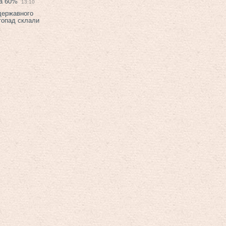
на 60%
13:10
 державного
топад склали