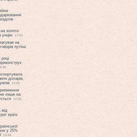
абна
подарювання
озділів
 на золото
а унцію
17:02
еагував на
оворів путіна
 році
 демонструє
5:34
експортувала
млн доларів,
мумом
15:05
припинення
 не лише на
ується
14:06
 від
рат країн
країнської
ією у 25%
й
13:04