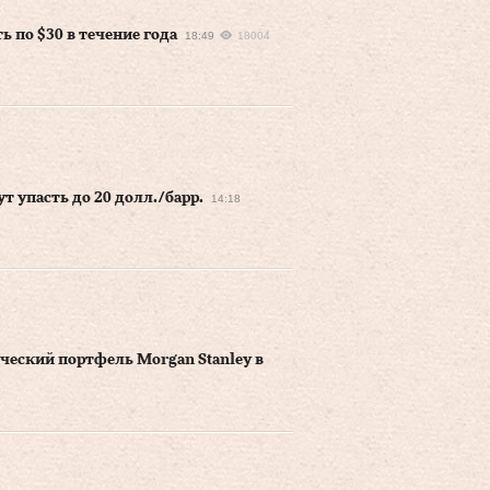
ь по $30 в течение года
18:49
18004
ут упасть до 20 долл./барр.
14:18
ический портфель Morgan Stanley в