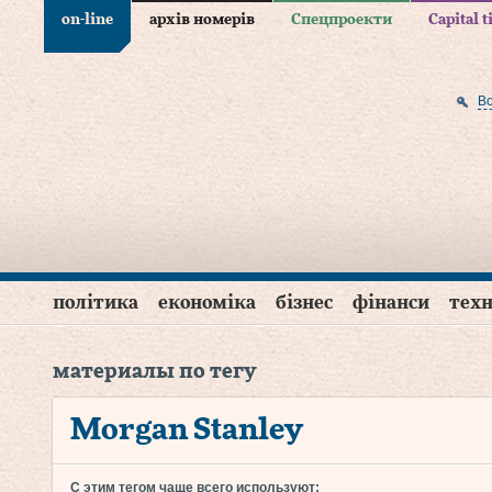
on-line
архів номерів
Спецпроекти
Capital 
В
політика
економіка
бізнес
фінанси
техн
материалы по тегу
Morgan Stanley
С этим тегом чаще всего используют: