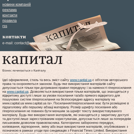
новини компаній
реклама
контакти
правила
rss
контакти
e-mail:
contact@capital.ua
Бізнес починається з Капіталу
Ідеї оформлення, стиль та весь зміст сайту
www.capital.ua
є об'єктом авторського
права та охороняються законом. Будь-яке використання матеріалів сайту
допускається тільки при дотриманні правил передруку і за наявності гіперпосилання
на
www.capital.ua
. Дозволяється використання тільки матеріалів, що знаходяться у
відкритому доступі і лише за умови посилання та/або прямого відкритого для
пошукових систем гіперпосилання на безпосередню адресу матеріалу на
www.capital.ua www.capital.ua /a>. Посилання/гіперпосилання має бути розміщене в
підзаголовку або першому абзаці матеріалу. Розмір шрифту посилання або
гіперпосилання не повинен бути меншим за шрифт тексту використовуваного
матеріалу. Будь-яке використання матеріалів, які знаходяться у закритому доступі
та доступні лише зареєстрованим користувачам, допускається лише за попереднім
письмовим дозволом правовласника. Категорично заборонено передрук,
копіювання, відтворення, зміну або інше використання матеріалів, опублікованих з
позначкою в рамках угоди про синдикацію з Financial Times Limited. Використання