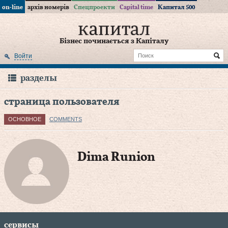
on-line
архів номерів
Спецпроекти
Capital time
Капитал 500
Бізнес починається з Капіталу
Войти
разделы
страница пользователя
ОСНОВНОЕ
COMMENTS
Dima Runion
сервисы