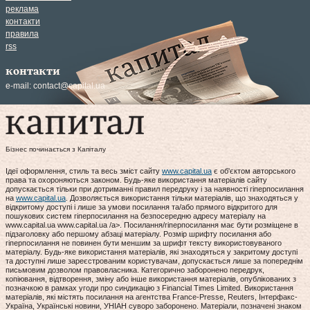
реклама
контакти
правила
rss
контакти
e-mail:
contact@capital.ua
Бізнес починається з Капіталу
Ідеї оформлення, стиль та весь зміст сайту
www.capital.ua
є об'єктом авторського
права та охороняються законом. Будь-яке використання матеріалів сайту
допускається тільки при дотриманні правил передруку і за наявності гіперпосилання
на
www.capital.ua
. Дозволяється використання тільки матеріалів, що знаходяться у
відкритому доступі і лише за умови посилання та/або прямого відкритого для
пошукових систем гіперпосилання на безпосередню адресу матеріалу на
www.capital.ua www.capital.ua /a>. Посилання/гіперпосилання має бути розміщене в
підзаголовку або першому абзаці матеріалу. Розмір шрифту посилання або
гіперпосилання не повинен бути меншим за шрифт тексту використовуваного
матеріалу. Будь-яке використання матеріалів, які знаходяться у закритому доступі
та доступні лише зареєстрованим користувачам, допускається лише за попереднім
письмовим дозволом правовласника. Категорично заборонено передрук,
копіювання, відтворення, зміну або інше використання матеріалів, опублікованих з
позначкою в рамках угоди про синдикацію з Financial Times Limited. Використання
матеріалів, які містять посилання на агентства France-Presse, Reuters, Інтерфакс-
Україна, Українські новини, УНІАН суворо заборонено. Матеріали, позначені знаком