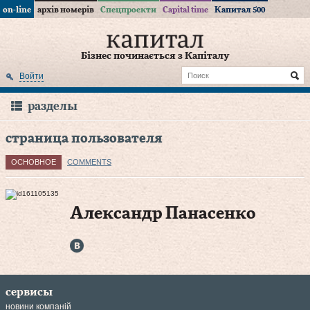
on-line
архів номерів
Спецпроекти
Capital time
Капитал 500
Бізнес починається з Капіталу
Войти
разделы
страница пользователя
ОСНОВНОЕ
COMMENTS
Александр Панасенко
сервисы
новини компаній