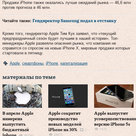
Продажи iPhone также оказались лучше ожиданий рынка — 46,6 млн
против прогноза в 46 млн.
Читайте также:
Гендиректор Samsung подал в отставку
Кроме того, гендиректор Apple Тим Кук заявил, что «текущий
предпраздничный сезон будет лучшим в нашей истории». Топ-
менеджеры Apple развеяли опасения рынка, что компания не
справится со спросом на новые iPhone X, мировые продажи которых
стартовали в пятницу.
Apple
,
смартфоны
,
iPhone
,
капитализация
материалы по теме
В апреле Apple
Apple сократит
Apple выпустит
намерена
производство
усовершенствован
выпустить
новых моделей
версию iPhone 5s
7576
бюджетный
iPhone на 30%
1
26871
iphone
26200