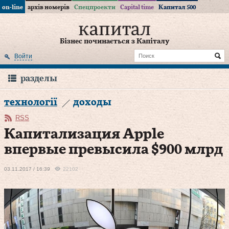
on-line
архів номерів
Спецпроекти
Capital time
Капитал 500
Бізнес починається з Капіталу
Войти
разделы
технології
доходы
RSS
Капитализация Apple
впервые превысила $900 млрд
03.11.2017 / 16:39
22102