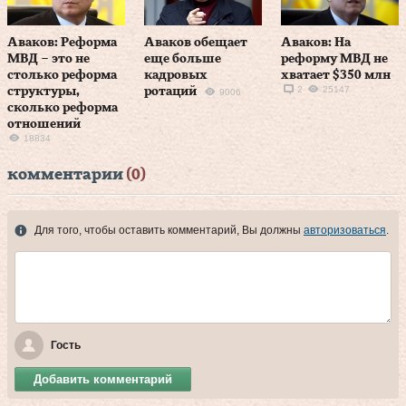
Аваков: Реформа
Аваков обещает
Аваков: На
МВД – это не
еще больше
реформу МВД не
столько реформа
кадровых
хватает $350 млн
2
25147
структуры,
ротаций
9006
сколько реформа
отношений
18834
комментарии
(0)
Для того, чтобы оставить комментарий, Вы должны
авторизоваться
.
Гость
Добавить комментарий