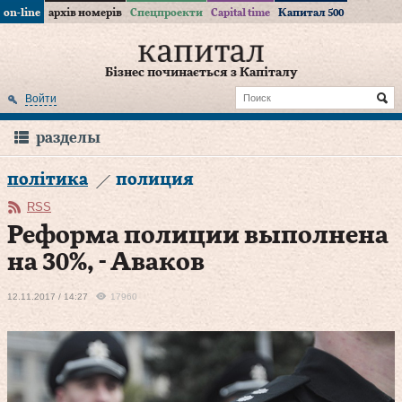
on-line
архів номерів
Спецпроекти
Capital time
Капитал 500
Бізнес починається з Капіталу
Войти
разделы
політика
полиция
RSS
Реформа полиции выполнена
на 30%, - Аваков
12.11.2017 / 14:27
17960