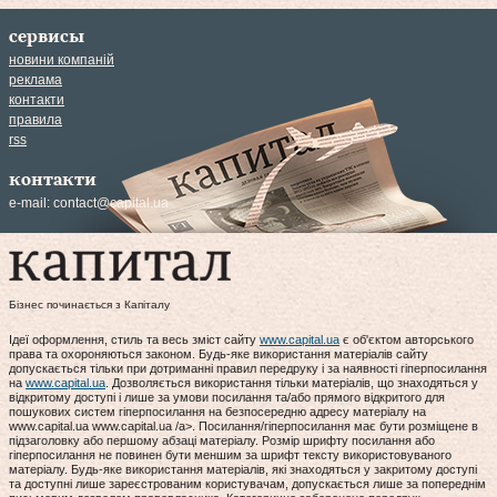
сервисы
новини компаній
реклама
контакти
правила
rss
контакти
e-mail:
contact@capital.ua
Бізнес починається з Капіталу
Ідеї оформлення, стиль та весь зміст сайту
www.capital.ua
є об'єктом авторського
права та охороняються законом. Будь-яке використання матеріалів сайту
допускається тільки при дотриманні правил передруку і за наявності гіперпосилання
на
www.capital.ua
. Дозволяється використання тільки матеріалів, що знаходяться у
відкритому доступі і лише за умови посилання та/або прямого відкритого для
пошукових систем гіперпосилання на безпосередню адресу матеріалу на
www.capital.ua www.capital.ua /a>. Посилання/гіперпосилання має бути розміщене в
підзаголовку або першому абзаці матеріалу. Розмір шрифту посилання або
гіперпосилання не повинен бути меншим за шрифт тексту використовуваного
матеріалу. Будь-яке використання матеріалів, які знаходяться у закритому доступі
та доступні лише зареєстрованим користувачам, допускається лише за попереднім