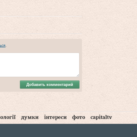
ься
.
Добавить комментарий
ології
думки
інтереси
фото
capitaltv