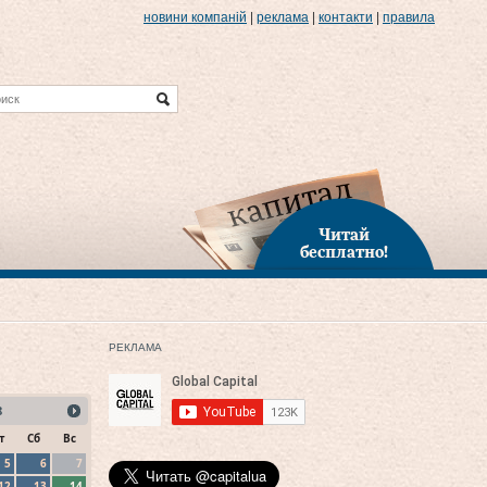
новини компаній
|
реклама
|
контакти
|
правила
Читай
бесплатно!
РЕКЛАМА
8
т
Сб
Вс
5
6
7
12
13
14