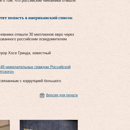
 о том, что российские чиновники отмыли
тят попасть в американский список
иновники отмыли 30 миллионов евро через
дованного российским осведомителем
урор Хосе Гринда, известный
 49 нежелательных граждан Российской
итского»
.
связанным с коррупцией большого
Версия для печати