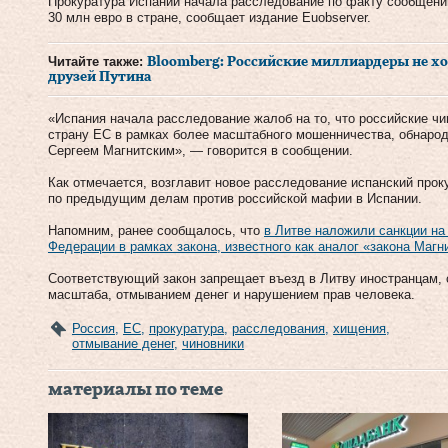
Прокуратура Испании начала расследование по факту сообщений
30 млн евро в стране, сообщает издание Еuobserver.
Читайте также:
Bloomberg: Российские миллиардеры не хо
друзей Путина
«Испания начала расследование жалоб на то, что российские ч
страну ЕС в рамках более масштабного мошенничества, обнаро
Сергеем Магнитским», — говорится в сообщении.
Как отмечается, возглавит новое расследование испанский прок
по предыдущим делам против российской мафии в Испании.
Напомним, ранее сообщалось, что
в Литве наложили санкции на
Федерации в рамках закона, известного как аналог «закона Магн
Соответствующий закон запрещает въезд в Литву иностранцам, 
масштаба, отмыванием денег и нарушением прав человека.
Россия
,
ЕС
,
прокуратура
,
расследования
,
хищения
,
отмывание денег
,
чиновники
материалы по теме