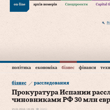
on-line
архів номерів
Спецпроекти
Capital 
В
політика
економіка
бізнес
фінанси
техн
бізнес
расследования
Прокуратура Испании расс
чиновниками РФ 30 млн ев
15.01.2018 / 20:29
20451