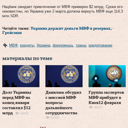
Нацбанк ожидает привлечение от МВФ примерно $2 млрд. Сроки его
неизвестны, но Украина уже 2 марта должна вернуть МВФ еще 114,3
млн SDR.
Читайте также:
Украина держит деньги МВФ в резервах, -
Гройсман
МВФ
,
кредиты
,
Украина
,
финпомощь
,
транш
,
кредитование
материалы по теме
Долг Украины
Данилюк обсудил
Группа экспертов
перед МВФ на
с миссией МВФ
МВФ прибудет в
конец января
вопросы
Киев12 февраля
26233
составлял $12
дальнейшего
млрд
сотрудничества
29833
22996