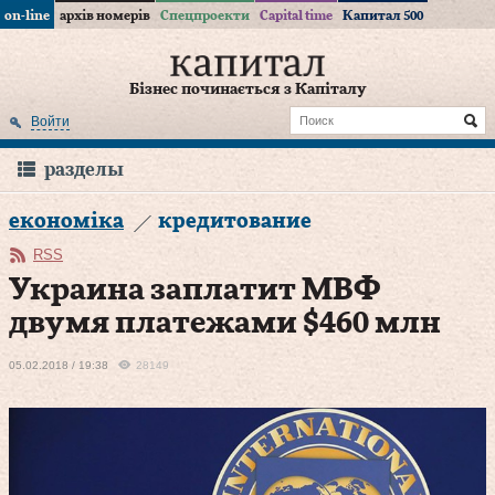
on-line
архів номерів
Спецпроекти
Capital time
Капитал 500
Бізнес починається з Капіталу
Войти
разделы
економіка
кредитование
RSS
Украина заплатит МВФ
двумя платежами $460 млн
05.02.2018 / 19:38
28149