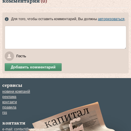
комментарии
(0)
Для того, чтобы оставить комментарий, Вы должны
авторизоваться
.
Гость
Добавить комментарий
сервисы
новини компаній
реклама
контакти
правила
rss
контакти
e-mail:
contact@capital.ua