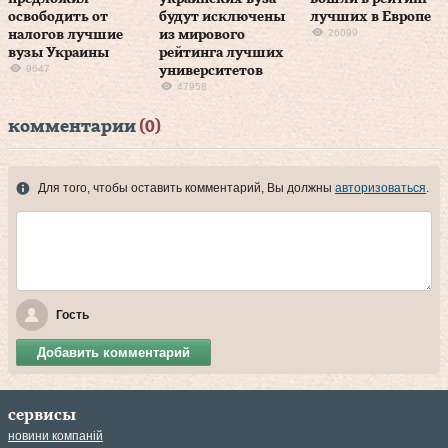
освободить от
будут исключены
лучших в Европе
26099
налогов лучшие
из мирового
вузы Украины
рейтинга лучших
9647
университетов
47958
комментарии
(0)
Для того, чтобы оставить комментарий, Вы должны
авторизоваться
.
Гость
Добавить комментарий
сервисы
новини компаній