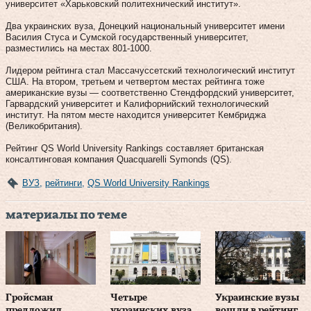
университет «Харьковский политехнический институт».
Два украинских вуза, Донецкий национальный университет имени
Василия Стуса и Сумской государственный университет,
разместились на местах 801-1000.
Лидером рейтинга стал Массачуссетский технологический институт
США. На втором, третьем и четвертом местах рейтинга тоже
американские вузы — соответственно Стендфордский университет,
Гарвардский университет и Калифорнийский технологический
институт. На пятом месте находится университет Кембриджа
(Великобритания).
Рейтинг QS World University Rankings составляет британская
консалтинговая компания Quacquarelli Symonds (QS).
ВУЗ
,
рейтинги
,
QS World University Rankings
материалы по теме
Гройсман
Четыре
Украинские вузы
предложил
украинских вуза
вошли в рейтинг