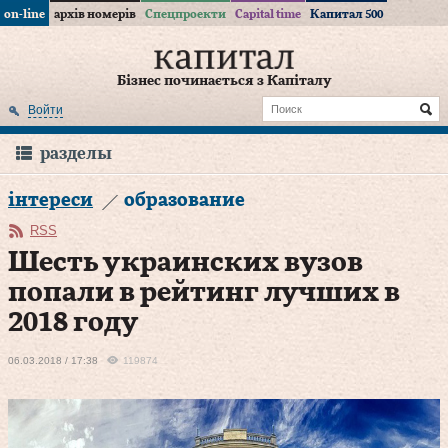
on-line
архів номерів
Спецпроекти
Capital time
Капитал 500
Бізнес починається з Капіталу
Войти
разделы
інтереси
образование
RSS
Шесть украинских вузов
попали в рейтинг лучших в
2018 году
06.03.2018 / 17:38
119874