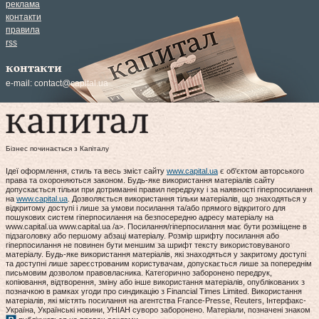
реклама
контакти
правила
rss
контакти
e-mail:
contact@capital.ua
Бізнес починається з Капіталу
Ідеї оформлення, стиль та весь зміст сайту
www.capital.ua
є об'єктом авторського
права та охороняються законом. Будь-яке використання матеріалів сайту
допускається тільки при дотриманні правил передруку і за наявності гіперпосилання
на
www.capital.ua
. Дозволяється використання тільки матеріалів, що знаходяться у
відкритому доступі і лише за умови посилання та/або прямого відкритого для
пошукових систем гіперпосилання на безпосередню адресу матеріалу на
www.capital.ua www.capital.ua /a>. Посилання/гіперпосилання має бути розміщене в
підзаголовку або першому абзаці матеріалу. Розмір шрифту посилання або
гіперпосилання не повинен бути меншим за шрифт тексту використовуваного
матеріалу. Будь-яке використання матеріалів, які знаходяться у закритому доступі
та доступні лише зареєстрованим користувачам, допускається лише за попереднім
письмовим дозволом правовласника. Категорично заборонено передрук,
копіювання, відтворення, зміну або інше використання матеріалів, опублікованих з
позначкою в рамках угоди про синдикацію з Financial Times Limited. Використання
матеріалів, які містять посилання на агентства France-Presse, Reuters, Інтерфакс-
Україна, Українські новини, УНІАН суворо заборонено. Матеріали, позначені знаком