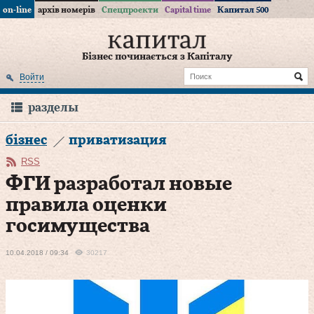
on-line
архів номерів
Спецпроекти
Capital time
Капитал 500
Бізнес починається з Капіталу
Войти
разделы
бізнес
приватизация
RSS
ФГИ разработал новые
правила оценки
госимущества
10.04.2018 / 09:34
30217