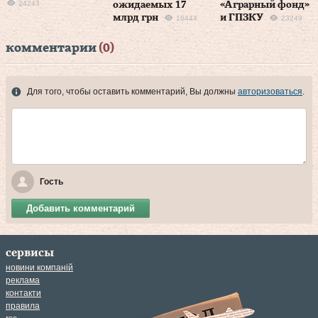
24243
ожидаемых 17
«Аграрный фонд»
млрд грн
и ГПЗКУ
16444
23249
комментарии
(0)
Для того, чтобы оставить комментарий, Вы должны
авторизоваться
.
Гость
Добавить комментарий
сервисы
новини компаній
реклама
контакти
правила