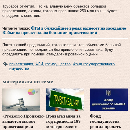
Трубаров отметил, что начальную цену объектов большой
приватизации, активы, которых превышают 250 млн грн — будет
определять советник.
Читайте также:
ФГИ в ближайшее время вынесет на заседание
Кабмина проект плана большой приватизации
Пакеты акций предприятий, которые являются объектами большой
приватизации, но продаются без привлечения советника, будут
определять при помощи стандартизированной оценки.
приватизация
,
ФГИ
,
госимущество
,
Фонд государственного
имущества
материалы по теме
«ProZorro.Продажи»
Приватизация за
Фонд
займется малой
год принесла 189
госимущества
приватизацией
млн грн вместо
решил продать