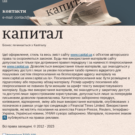
rss
контакти
e-mail:
contact@capital.ua
Бізнес починається з Капіталу
Ідеї оформлення, стиль та весь зміст сайту
www.capital.ua
є об'єктом авторського
права та охороняються законом. Будь-яке використання матеріалів сайту
допускається тільки при дотриманні правил передруку і за наявності гіперпосилання
на
www.capital.ua
. Дозволяється використання тільки матеріалів, що знаходяться у
відкритому доступі і лише за умови посилання та/або прямого відкритого для
пошукових систем гіперпосилання на безпосередню адресу матеріалу на
www.capital.ua www.capital.ua /a>. Посилання/гіперпосилання має бути розміщене в
підзаголовку або першому абзаці матеріалу. Розмір шрифту посилання або
гіперпосилання не повинен бути меншим за шрифт тексту використовуваного
матеріалу. Будь-яке використання матеріалів, які знаходяться у закритому доступі
та доступні лише зареєстрованим користувачам, допускається лише за попереднім
письмовим дозволом правовласника. Категорично заборонено передрук,
копіювання, відтворення, зміну або інше використання матеріалів, опублікованих з
позначкою в рамках угоди про синдикацію з Financial Times Limited. Використання
матеріалів, які містять посилання на агентства France-Presse, Reuters, Інтерфакс-
Україна, Українські новини, УНІАН суворо заборонено. Матеріали, позначені знаком
публікуються на правах реклами.
Всі права захищені. © 2012 - 2023