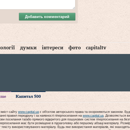
Добавить комментарий
ології
думки
інтереси
фото
capitaltv
time
Капитал 500
 зміст сайту
www.capital.ua
є об'єктом авторського права та охороняються законом. Буд
анні правил передруку і за наявності гіперпосилання на
www.capital.ua
. Дозволяється ви
мови посилання та/або прямого відкритого для пошукових систем гіперпосилання на без
гіперпосилання має бути розміщене в підзаголовку або першому абзаці матеріалу. Розм
ексту використовуваного матеріалу. Будь-яке використання матеріалів, які знаходять