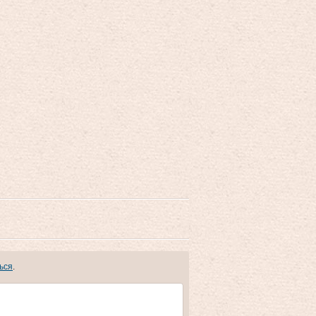
ься
.