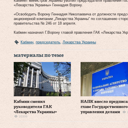
Кабинет министров Украины уволил председателя правления гос
«Лекарства Украины» Геннадия Ворону.
«Освободить Ворону Геннадия Николаевича от должности предс
акционерной компании „Лекарства Украины“ по соглашению стор
правительства № 246 от 18 апреля.
Кабмин назначил Г.Ворону главой правления ГАК «Лекарства Укр
Кабмин
,
председатель
,
Лекарства Украины
материалы по теме
Кабмин сменил
НАПК внесло предписа
руководителя ГАК
главе Государственного
«Лекарства Украины»
управления делами
20306