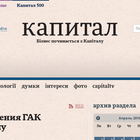
time
Капитал 500
ойти
Бізнес починається з Капіталу
ології
думки
інтереси
фото
capitaltv
архив раздела
RSS
ления ГАК
Апрель
201
ну
Пн
Вт
Ср
Чт
П
2
3
4
5