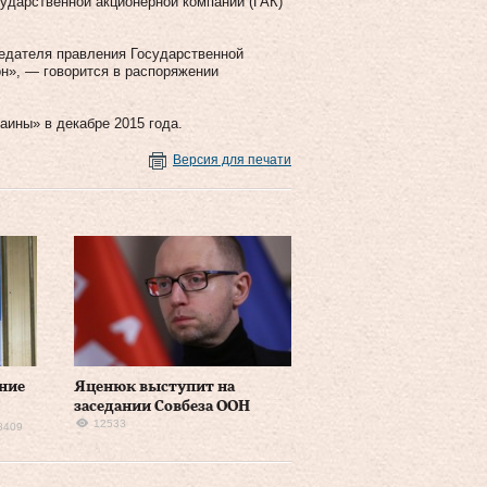
ударственной акционерной компании (ГАК)
едателя правления Государственной
он», — говорится в распоряжении
аины» в декабре 2015 года.
Версия для печати
ние
Яценюк выступит на
заседании Совбеза ООН
12533
8409