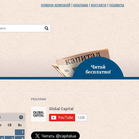
новини компаній
|
реклама
|
контакти
|
правила
Читай
бесплатно!
РЕКЛАМА
8
т
Сб
Вс
1
6
7
8