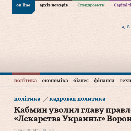
on-line
архів номерів
Спецпроекти
Capital 
В
політика
економіка
бізнес
фінанси
техн
політика
кадровая политика
Кабмин уволил главу прав
«Лекарства Украины» Воро
19.04.2018 / 13:58
8878