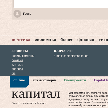
Гость
політика
економіка
бізнес
фінанси
техн
сервисы
контакти
новини компаній
e-mail:
contact@capital.ua
реклама
контакти
правила
rss
on-line
архів номерів
Спецпроекти
Capital 
Ідеї оформлення, стиль та весь
допускається тільки при дотрим
відкритому доступі і лише за у
www.capital.ua /a>. Посилання/
Бізнес починається з Капіталу
повинен бути меншим за шрифт т