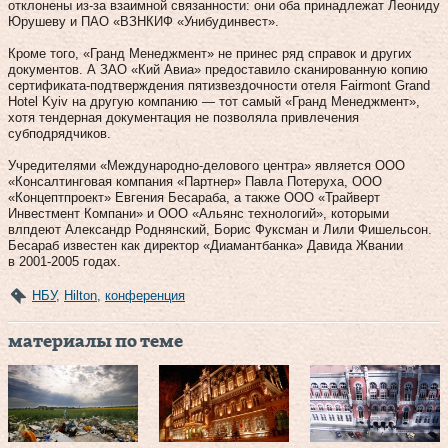
отклонены из-за взаимной связанности: они оба принадлежат Леониду
Юрушеву и ПАО «ВЗНКИФ «Унибудинвест».
Кроме того, «Гранд Менеджмент» не принес ряд справок и других
документов. А ЗАО «Кий Авиа» предоставило сканированную копию
сертификата-подтверждения пятизвездочности отеля Fairmont Grand
Hotel Kyiv на другую компанию — тот самый «Гранд Менеджмент»,
хотя тендерная документация не позволяла привлечения
субподрядчиков.
Учредителями «Международно-делового центра» является ООО
«Консалтинговая компания «Партнер» Павла Потеруха, ООО
«Концептпроект» Евгения Бесараба, а также ООО «Трайверт
Инвестмент Компани» и ООО «Альянс технологий», которыми
влпдеют Александр Роднянский, Борис Фуксман и Лили Фишельсон.
Бесараб известен как директор «Диамантбанка» Давида Жвании
в 2001-2005 годах.
НБУ
,
Hilton
,
конференция
материалы по теме