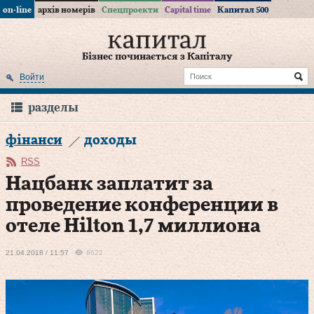
on-line
архів номерів
Спецпроекти
Capital time
Капитал 500
Бізнес починається з Капіталу
Войти
разделы
фінанси
доходы
RSS
Нацбанк заплатит за
проведение конференции в
отеле Hilton 1,7 миллиона
21.04.2018 / 11:57
8622