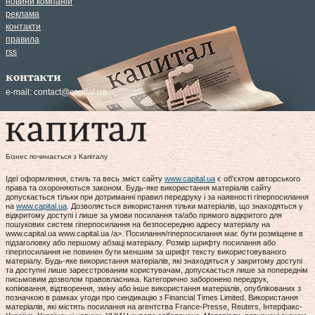
новини компаній
реклама
контакти
правила
rss
контакти
e-mail:
contact@capital.ua
Бізнес починається з Капіталу
Ідеї оформлення, стиль та весь зміст сайту
www.capital.ua
є об'єктом авторського
права та охороняються законом. Будь-яке використання матеріалів сайту
допускається тільки при дотриманні правил передруку і за наявності гіперпосилання
на
www.capital.ua
. Дозволяється використання тільки матеріалів, що знаходяться у
відкритому доступі і лише за умови посилання та/або прямого відкритого для
пошукових систем гіперпосилання на безпосередню адресу матеріалу на
www.capital.ua www.capital.ua /a>. Посилання/гіперпосилання має бути розміщене в
підзаголовку або першому абзаці матеріалу. Розмір шрифту посилання або
гіперпосилання не повинен бути меншим за шрифт тексту використовуваного
матеріалу. Будь-яке використання матеріалів, які знаходяться у закритому доступі
та доступні лише зареєстрованим користувачам, допускається лише за попереднім
письмовим дозволом правовласника. Категорично заборонено передрук,
копіювання, відтворення, зміну або інше використання матеріалів, опублікованих з
позначкою в рамках угоди про синдикацію з Financial Times Limited. Використання
матеріалів, які містять посилання на агентства France-Presse, Reuters, Інтерфакс-