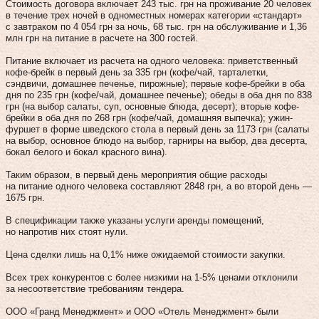
Стоимость договора включает 243 тыс. грн на проживание 20 человек
в течение трех ночей в одноместных номерах категории «стандарт»
с завтраком по 4 054 грн за ночь, 68 тыс. грн на обслуживание и 1,36
млн грн на питание в расчете на 300 гостей.
Питание включает из расчета на одного человека: приветственный
кофе-брейк в первый день за 335 грн (кофе/чай, тарталетки,
сэндвичи, домашнее печенье, пирожные); первые кофе-брейки в оба
дня по 235 грн (кофе/чай, домашнее печенье); обеды в оба дня по 838
грн (на выбор салаты, суп, основные блюда, десерт); вторые кофе-
брейки в оба дня по 268 грн (кофе/чай, домашняя выпечка); ужин-
фуршет в форме шведского стола в первый день за 1173 грн (салаты
на выбор, основное блюдо на выбор, гарниры на выбор, два десерта,
бокал белого и бокал красного вина).
Таким образом, в первый день мероприятия общие расходы
на питание одного человека составляют 2848 грн, а во второй день —
1675 грн.
В спецификации также указаны услуги аренды помещений,
но напротив них стоят нули.
Цена сделки лишь на 0,1% ниже ожидаемой стоимости закупки.
Всех трех конкурентов с более низкими на 1-5% ценами отклонили
за несоответствие требованиям тендера.
ООО «Гранд Менеджмент» и ООО «Отель Менеджмент» были