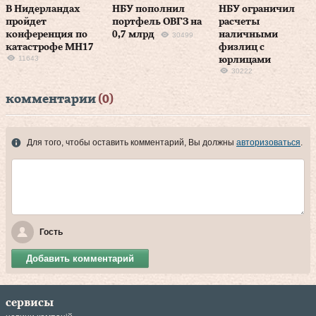
В Нидерландах
НБУ пополнил
НБУ ограничил
пройдет
портфель ОВГЗ на
расчеты
конференция по
0,7 млрд
наличными
30499
катастрофе MH17
физлиц с
11643
юрлицами
30222
комментарии
(0)
Для того, чтобы оставить комментарий, Вы должны
авторизоваться
.
Гость
Добавить комментарий
сервисы