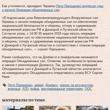
Как уточняется, президент Украины
Петр Порошенко подписал указ
о начале Операции объединенных сил
.
«Я подписываю указ Верховнокомандующего Вооруженных сил
Украины о начале операции объединенных сил по обеспечению
национальной безопасности и обороны, отпору и сдерживанию
вооруженной агрессии РФ в Донецкой и Луганской областях.
Согласно указу, с 14:00 30 апреля 2018 года начать операцию
объединенных сил по обеспечению национальной безопасности
и обороны, отпору и сдерживанию вооруженной агрессии РФ
в Донецкой и Луганской областях в соответствии с планом операции
объединенных сил», — сказал Порошенко.
Ранее сообщалось, что на Донбассе в понедельник начинается
операция Объединенных сил. Отметим, ее особенности прописаны
в законе о реинтеграции Донбасса. Так, руководство операцией
Объединенных сил в Донецкой и Луганской областях возлагается
на командующего Объединенного оперативного штаба ВСУ Сергея
Наев.
Петр Порошенко
,
армия
,
Донбасс
,
кризис на юго-востоке
,
военные
,
АТО
,
война
,
оккупированные территории
,
ООС
материалы по теме