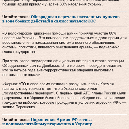
помощи армии приняли участие 80% населения Украины.
Читайте также:
Обнародован перечень населенных пунктов
в зоне боевых действий в связи с началом ООС
«В волонтерском движении помощи армии приняли участие 80%
населения Украины. Это помогло нам продержаться и дало время для
восстановления и налаживания системы военного обеспечения,
системы логистики, пищевого обеспечения армии», — подчеркнул
глава государства.
При этом глава государства официально объявил о старте операции
Объединенных сил на Донбассе. В то же время президент отметил,
что за четыре года антитеррористическая операция выполнила
поставленные задачи.
«Формат АТО в свое время позволил разрушить планы Кремля
навязать миру тезисы о том, что в Украине состоялся
„государственный переворот“. С первых дней АТО планы России были
разрушены, а в Украине было обеспечено свободное волеизъявление
граждан на выборах, которые проходили в условиях агрессии РФ», —
заявил Порошенко.
Читайте также:
Порошенко: Армия РФ готова
к полномасштабному вторжению в Украину