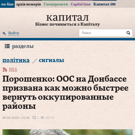
on-line
архів номерів
Спецпроекти
Capital time
Капитал 500
Бізнес починається з Капіталу
Войти
разделы
політика
сигналы
RSS
Порошенко: ООС на Донбассе
призвана как можно быстрее
вернуть оккупированные
районы
30.04.2018 / 15:24
1
36708