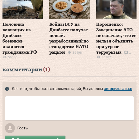
Половина
Бойцы ВСУ на
Порошенко:
воюющих на
Донбассе получат
Завершение АТО
Донбассе
новый,
не означает, что ее
боевиков
разработанный по
нельзя объявить
являются
стандартам НАТО
при угрозе
гражданами РФ
рацион
терроризма
35498
1
56030
36787
комментарии
(1)
Для того, чтобы оставить комментарий, Вы должны
авторизоваться
.
Гость