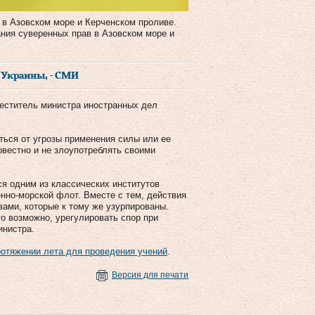
 в Азовском море и Керченском проливе.
ания суверенных прав в Азовском море и
 Украины, - СМИ
меститель министра иностранных дел
аться от угрозы применения силы или ее
овестно и не злоупотреблять своими
я одним из классических институтов
енно-морской флот. Вместе с тем, действия
ами, которые к тому же узурпированы.
то возможно, урегулировать спор при
инистра.
ротяжении лета для проведения учений
.
Версия для печати