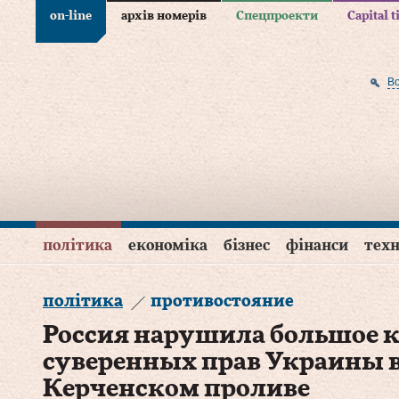
on-line
архів номерів
Спецпроекти
Capital 
В
політика
економіка
бізнес
фінанси
техн
політика
противостояние
Россия нарушила большое 
суверенных прав Украины в
Керченском проливе