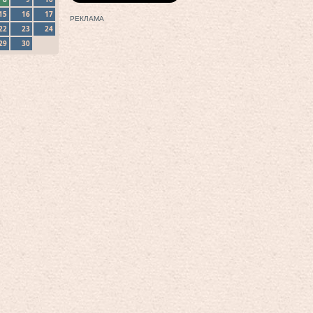
15
16
17
РЕКЛАМА
22
23
24
29
30