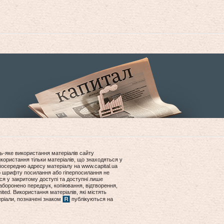
ь-яке використання матеріалів сайту
користання тільки матеріалів, що знаходяться у
посередню адресу матеріалу на www.capital.ua
ір шрифту посилання або гіперпосилання не
ся у закритому доступі та доступні лише
боронено передрук, копіювання, відтворення,
ited. Використання матеріалів, які містять
еріали, позначені знаком
публікуються на