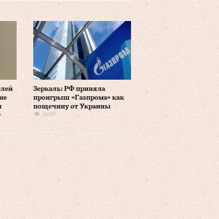
елей
Зеркаль: РФ приняла
не
проигрыш «Газпрома» как
и
пощечину от Украины
24367
Ф