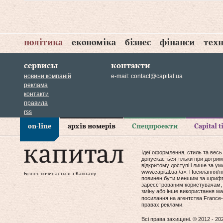
політика
економіка
бізнес
фінанси
техн
сервисы
контакти
новини компаній
e-mail:
contact@capital.ua
реклама
контакти
правила
rss
on-line
архів номерів
Спецпроекти
Capital 
Ідеї оформлення, стиль та весь
допускається тільки при дотрим
відкритому доступі і лише за у
www.capital.ua /a>. Посилання/
Бізнес починається з Капіталу
повинен бути меншим за шрифт т
зареєстрованим користувачам, 
зміну або інше використання мат
посилання на агентства France-
правах реклами.
Всі права захищені. © 2012 - 20