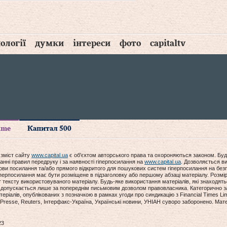
ології
думки
інтереси
фото
capitaltv
time
Капитал 500
 зміст сайту
www.capital.ua
є об'єктом авторського права та охороняються законом. Буд
анні правил передруку і за наявності гіперпосилання на
www.capital.ua
. Дозволяється ви
мови посилання та/або прямого відкритого для пошукових систем гіперпосилання на без
гіперпосилання має бути розміщене в підзаголовку або першому абзаці матеріалу. Розм
ексту використовуваного матеріалу. Будь-яке використання матеріалів, які знаходять
допускається лише за попереднім письмовим дозволом правовласника. Категорично за
еріалів, опублікованих з позначкою в рамках угоди про синдикацію з Financial Times Lim
Presse, Reuters, Інтерфакс-Україна, Українські новини, УНІАН суворо заборонено. Мат
23