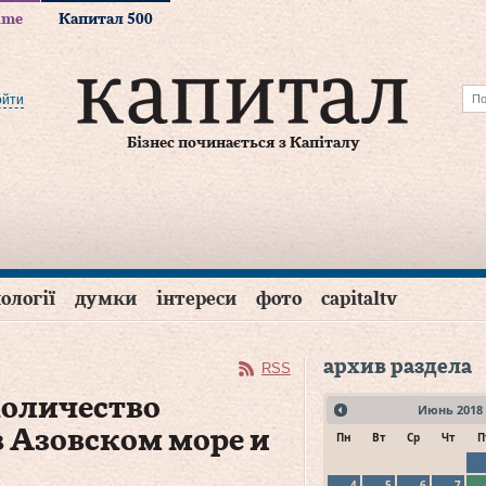
time
Капитал 500
ойти
Бізнес починається з Капіталу
ології
думки
інтереси
фото
capitaltv
архив раздела
RSS
количество
Июнь
2018
 Азовском море и
Пн
Вт
Ср
Чт
П
4
5
6
7