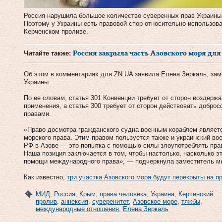
Россия нарушила большое количество суверенных прав Украины
Поэтому у Украины есть правовой спор относительно использов
Керченском проливе.
Читайте также:
Россия закрыла часть Азовского моря для
Об этом в комментариях для ZN.UA заявила Елена Зеркаль, за
Украины.
По ее словам, статья 301 Конвенции требует от сторон воздерж
применения, а статья 300 требует от сторон действовать доброс
правами.
«Право досмотра гражданского судна военным кораблем являетс
морского права. Этим правом пользуется также и украинский во
РФ в Азове — это попытка с помощью силы злоупотреблять прав
Наша позиция заключается в том, чтобы настолько, насколько э
помощи международного права», — подчеркнула заместитель м
Как известно,
три участка Азовского моря будут перекрыты на п
МИД
,
Россия
,
Крым
,
права человека
,
Украина
,
Керченский
пролив
,
аннексия
,
суверенитет
,
Азовское море
,
тяжбы
,
международные отношения
,
Елена Зеркаль