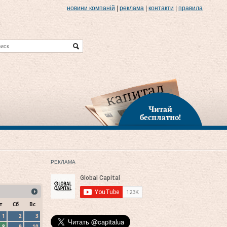
новини компаній
|
реклама
|
контакти
|
правила
Читай
бесплатно!
РЕКЛАМА
т
Сб
Вс
1
2
3
8
9
10