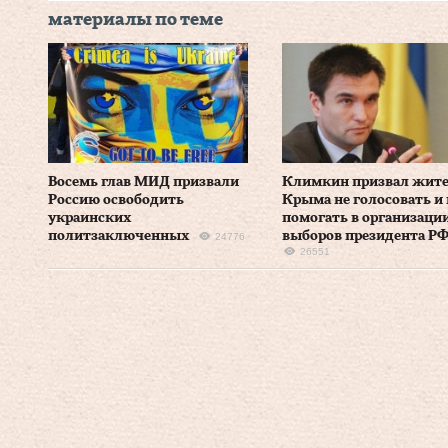
материалы по теме
Восемь глав МИД призвали
Климкин призвал жит
Россию освободить
Крыма не голосовать и 
украинских
помогать в организаци
политзаключенных
выборов президента Р
24776
26551