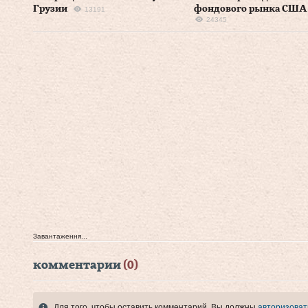
Грузии
фондового рынка США
13191
24345
Завантаження...
комментарии
(0)
Для того, чтобы оставить комментарий, Вы должны
авторизоват