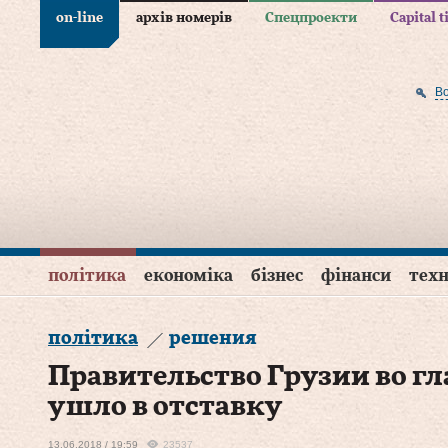
on-line
архів номерів
Спецпроекти
Capital 
В
політика
економіка
бізнес
фінанси
техн
політика
решения
Правительство Грузии во гл
ушло в отставку
13.06.2018 / 19:59
23537