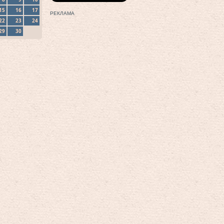
15
16
17
РЕКЛАМА
22
23
24
29
30