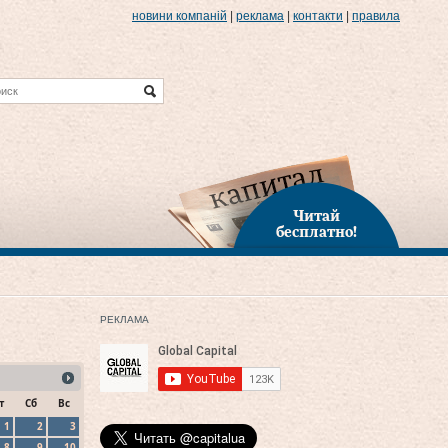
новини компаній
|
реклама
|
контакти
|
правила
Читай
бесплатно!
РЕКЛАМА
т
Сб
Вс
1
2
3
8
9
10