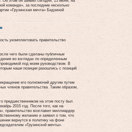
 Об этом он заявил сегодня, 13 июня, на
ной команде», за последние несколько
артии «Грузинская мечта» Бидзиной
ли
ность укомплектовать правительство
после чего были сделаны публичные
дения во взглядах по определенным
 проводимой под моим руководством. В
оторым наши позиции разошлись с позиций
рекращение его полномочий другим путем
ых членов правительства. Таким образом,
Его предшественником на этом посту был
кабрь 2015 год. После того, как на
а», правительство возглавил миллиардер
бственному желанию и заявил о том, что
шении вернутся в политику на фоне
редседателем «Грузинской мечты».