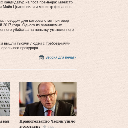
х кандидатур на пост премьера: министр
тия Майя Цкитишвили и министр финансов
та, поводом для которых стал приговор
й 2017 года. Одного из обвиняемых
енного убийства на попытку умышленного
иси вышли тысячи людей с требованиями
нерального прокурора.
Версия для печати
азвал
Правительство Чехии ушло
в отставку
8422