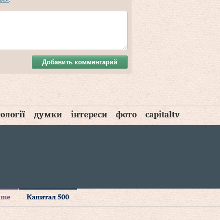
Добавить комментарий
ології
думки
інтереси
фото
capitaltv
time
Капитал 500