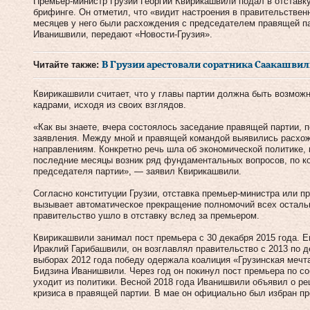
Премьер-министр Грузии Георгий Квирикашвили подал в отставку.
брифинге. Он отметил, что «видит настроения в правительствен
месяцев у него были расхождения с председателем правящей п
Иванишвили, передают «Новости-Грузия».
Читайте также:
В Грузии арестовали соратника Саакашви
Квирикашвили считает, что у главы партии должна быть возмож
кадрами, исходя из своих взглядов.
«Как вы знаете, вчера состоялось заседание правящей партии, 
заявления. Между мной и правящей командой выявились расхож
направлениям. Конкретно речь шла об экономической политике,
последние месяцы возник ряд фундаментальных вопросов, по к
председателя партии», — заявил Квирикашвили.
Согласно конституции Грузии, отставка премьер-министра или п
вызывает автоматическое прекращение полномочий всех остальн
правительство ушло в отставку вслед за премьером.
Квирикашвили занимал пост премьера с 30 декабря 2015 года. 
Ираклий Гарибашвили, он возглавлял правительство с 2013 по де
выборах 2012 года победу одержала коалиция «Грузинская мечт
Бидзина Иванишвили. Через год он покинул пост премьера по со
уходит из политики. Весной 2018 года Иванишвили объявил о ре
кризиса в правящей партии. В мае он официально был избран п