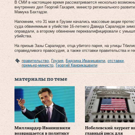
В СМИ в настоящее время рассматривается несколько возможны
внутренних дел Георгий Гахария, министр регионального разви
Мамука Бахтадзе.
Напомним, что 31 мая в Грузии начались массовые акции протес
суда обвиняемым в убийстве 16-летнего Давида Саралидзе зимо
оправдали, а второму обвинение переквалифицировали с умышл
убийства.
На призыв Зазы Саралидзе, отца убитого парня, на улицы Тбил
справедливого правосудия, а также отставки правительства и ге
правительство
,
Грузия
,
Бидзина Иванишвили
,
отставки
,
премьер-министр
,
Георгий Квирикашвили
материалы по теме
Миллиардер Иванишвили
Нобелевский лауреат н
возвращается в политику
главный риск для