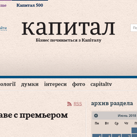
time
Капитал 500
ойти
Бізнес починається з Капіталу
ології
думки
інтереси
фото
capitaltv
архив раздела
RSS
аве с премьером
Июнь
2018
Пн
Вт
Ср
Чт
П
4
5
6
7