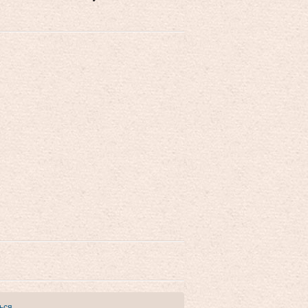
ься
.