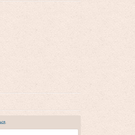
ься
.