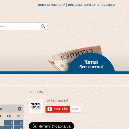
новини компаній
|
реклама
|
контакти
|
правила
Читай
бесплатно!
РЕКЛАМА
8
т
Сб
Вс
1
2
7
8
9