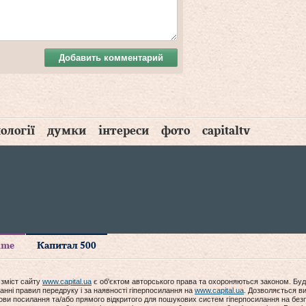
Добавить комментарий
ології
думки
інтереси
фото
capitaltv
time
Капитал 500
 зміст сайту
www.capital.ua
є об'єктом авторського права та охороняються законом. Буд
анні правил передруку і за наявності гіперпосилання на
www.capital.ua
. Дозволяється ви
мови посилання та/або прямого відкритого для пошукових систем гіперпосилання на без