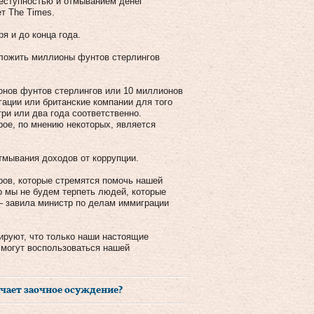
реступностью и отмыванием денег
т The Times.
я и до конца года.
вложить миллионы фунтов стерлингов
онов фунтов стерлингов или 10 миллионов
ации или британские компании для того
ри или два года соответственно.
рое, по мнению некоторых, является
отмывания доходов от коррупции.
ров, которые стремятся помочь нашей
то мы не будем терпеть людей, которые
— завила министр по делам иммиграции
ируют, что только наши настоящие
 могут воспользоваться нашей
ачает заочное осуждение?