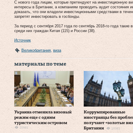
С нового года лицам, которые претендуют на инвестиционную ви
интересы в Британии, а компаниям проводить аудит состояния 
доказать, что они владели инвестиционными средствами в течен
запретят инвестировать в госбонды.
За период с сентября 2017 года по сентябрь 2018-го года такие
среди них граждан Китая (115) и России (38).
Источник
Великобритания
,
виза
материалы по теме
Украина отменила визовый
Коррумпированные
режим еще с одним
иностранцы без пробле
туристическим островом
получают «золотые виз
20981
Британии
10381