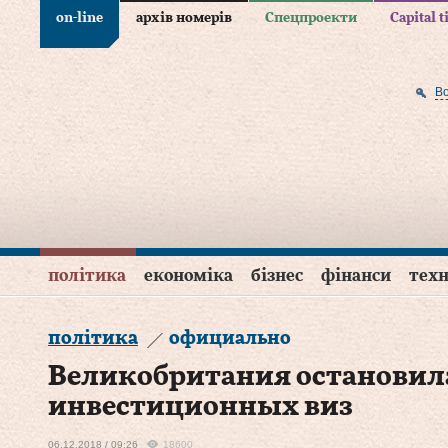
on-line
архів номерів
Спецпроекти
Capital 
В
політика
економіка
бізнес
фінанси
техн
політика
официально
Великобритания остановил
инвестиционных виз
06.12.2018 / 09:26
18600