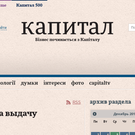
time
Капитал 500
ойти
Бізнес починається з Капіталу
ології
думки
інтереси
фото
capitaltv
архив раздела
RSS
а выдачу
Декабрь
201
Пн
Вт
Ср
Чт
П
3
4
5
6