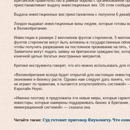
Британское правительство в рамках борьбы с организованной п
приостанавливает выдачу инвестиционных виз. Об этом сообщае
Выдача инвестиционных виз приостановлена с полуночи 6 декабр
Лондон выдавал инвестиционные визы людям, которые готовы 
в Великобританию.
Инвестиции в размере 2 миллионов фунтов стерлингов, 5 милли
фунтов стерлингов могут быть вложены в государственные облиг
чтобы получить разрешение на постоянное проживание на пять, т
Заявители могут подать заявку на британское гражданство, кото
конечной целью богатых иностранных мигрантов.
Критики инструмента говорят, что его можно использовать для 
«Великобритания всегда будет открытой для настоящих инвесто
экономике и бизнесу расти. Однако нам следует дать понять, ч
не играют по правилам, и пытаются злоупотреблять системой» 
Кэролайн Ноукс.
«Именно поэтому я предложила эти новые меры, которые гарант
инвесторы, которые намерены поддерживать бизнес в Британии,
иммиграционной системой» — сказала она.
Читайте также:
Суд готовит приговор Януковичу. Что озн