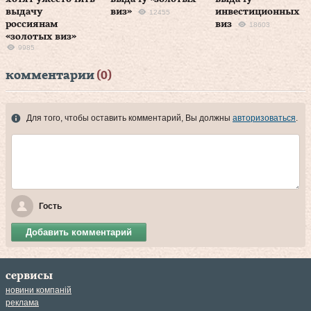
выдачу
виз»
инвестиционных
12455
россиянам
виз
18603
«золотых виз»
9985
комментарии
(0)
Для того, чтобы оставить комментарий, Вы должны
авторизоваться
.
Гость
Добавить комментарий
сервисы
новини компаній
реклама