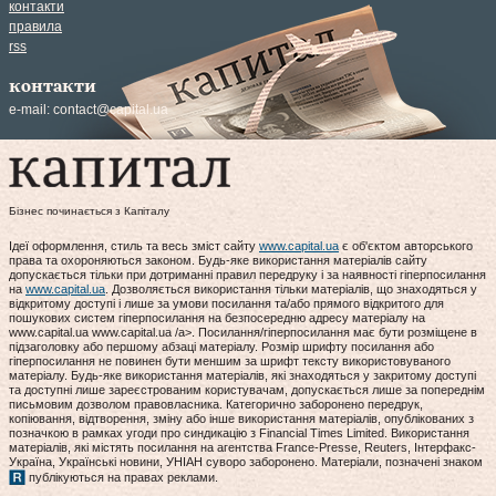
контакти
правила
rss
контакти
e-mail:
contact@capital.ua
Бізнес починається з Капіталу
Ідеї оформлення, стиль та весь зміст сайту
www.capital.ua
є об'єктом авторського
права та охороняються законом. Будь-яке використання матеріалів сайту
допускається тільки при дотриманні правил передруку і за наявності гіперпосилання
на
www.capital.ua
. Дозволяється використання тільки матеріалів, що знаходяться у
відкритому доступі і лише за умови посилання та/або прямого відкритого для
пошукових систем гіперпосилання на безпосередню адресу матеріалу на
www.capital.ua www.capital.ua /a>. Посилання/гіперпосилання має бути розміщене в
підзаголовку або першому абзаці матеріалу. Розмір шрифту посилання або
гіперпосилання не повинен бути меншим за шрифт тексту використовуваного
матеріалу. Будь-яке використання матеріалів, які знаходяться у закритому доступі
та доступні лише зареєстрованим користувачам, допускається лише за попереднім
письмовим дозволом правовласника. Категорично заборонено передрук,
копіювання, відтворення, зміну або інше використання матеріалів, опублікованих з
позначкою в рамках угоди про синдикацію з Financial Times Limited. Використання
матеріалів, які містять посилання на агентства France-Presse, Reuters, Інтерфакс-
Україна, Українські новини, УНІАН суворо заборонено. Матеріали, позначені знаком
публікуються на правах реклами.