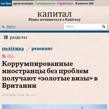
on-line
архів номерів
Спецпроекти
Capital time
Капитал 500
Бізнес починається з Капіталу
Войти
разделы
політика
резонанс
RSS
Коррумпированные
иностранцы без проблем
получают «золотые визы» в
Британии
21.07.2019 / 12:26
10382