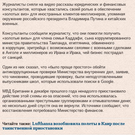
Журналисты сняли на видео рассказы юридических и финансовых
консультантов, которые хвастались своей ролью в обеспечении
«золотых виз» для иностранных клиентов-миллионеров, упоминая
окружение российского президента Владимира Путина и китайских
военных.
Консультанты сообщили журналисту, что они помогли получить
«золотые визы» для члена семьи Каддафи, сына коррумпированного
министра правительства Таиланда, египтянина, обвиненного
в коррупции, эритрейца с возможными связями с военными сделками
в Анголе и миллионеров из Ирана и Ирака, чей бизнес пострадал
от санкций.
Один из них сказал, что «было проще простого» обойти
антикоррупционные проверки Министерства внутренних дел, заявив,
что чиновники, проводившие проверку, были неподготовленными
выпускниками школ, которые использовали поиски в Google.
МВД Британии в декабре прошлого года ненадолго приостановило
действие этой схемы из-за опасений, что она использовалась
организованными преступными группировками и отмывателями денег,
но несколько дней спустя она ее вернули. Источники сообщают, что
восстановления потребовало Министерство финансов.
Читайте также:
Lufthansa возобновила полеты в Каир после
таинственной приостановки