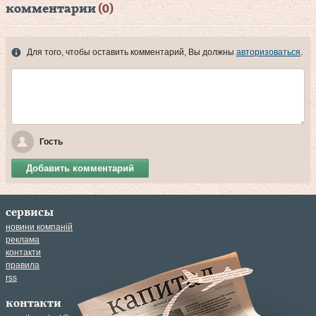
комментарии
(0)
Для того, чтобы оставить комментарий, Вы должны
авторизоваться
.
Гость
Добавить комментарий
сервисы
новини компаній
реклама
контакти
правила
rss
контакти