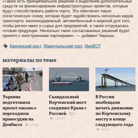
«Также есть принципиальное решение о выделении дополнительных
средств на финансирование инфраструктурных проектов, которые
будут способствовать работе порта. Это обеспечит такую
логистическую схему, которая будет задействовать несколько видов
транспорта: железнодорожный, автомобильный и морской для того,
чтобы регион имел и сырье для предприятий, и также отгружалась
готовая продукция. Несколько таких согласованных решений будет
принято с иностранными партнерами», — добавил Черныш.
Керченский мост
,
Мариупольский порт
,
МинВОТ
материалы по теме
Украина
Скандальный
В России
подготовила
Керченский мост
пообещали
проект закона о
соединил Крым с
начать движение
переходном
Россией
по Керченскому
4
119737
правосудии на
мосту в конце
Донбассе
следующего года
27882
8535