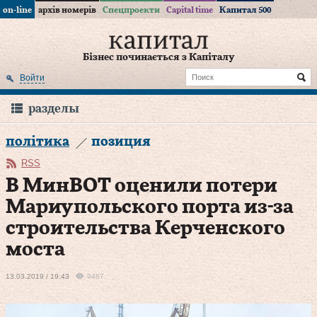
on-line
архів номерів
Спецпроекти
Capital time
Капитал 500
Бізнес починається з Капіталу
Войти
разделы
політика
позиция
RSS
В МинВОТ оценили потери
Мариупольского порта из-за
строительства Керченского
моста
13.03.2019 / 19:43
9487