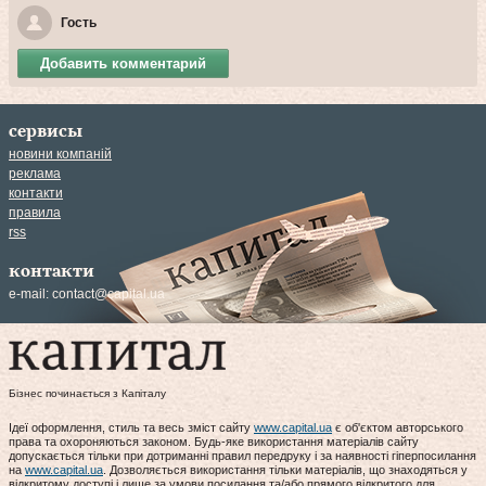
Гость
Добавить комментарий
сервисы
новини компаній
реклама
контакти
правила
rss
контакти
e-mail:
contact@capital.ua
Бізнес починається з Капіталу
Ідеї оформлення, стиль та весь зміст сайту
www.capital.ua
є об'єктом авторського
права та охороняються законом. Будь-яке використання матеріалів сайту
допускається тільки при дотриманні правил передруку і за наявності гіперпосилання
на
www.capital.ua
. Дозволяється використання тільки матеріалів, що знаходяться у
відкритому доступі і лише за умови посилання та/або прямого відкритого для