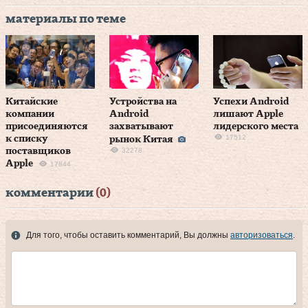
материалы по теме
Китайские
Устройства на
Успехи Android
компании
Android
лишают Apple
присоединяются
захватывают
лидерского места
17512
к списку
рынок Китая
поставщиков
32278
Apple
17844
комментарии
(0)
Для того, чтобы оставить комментарий, Вы должны
авторизоваться
.