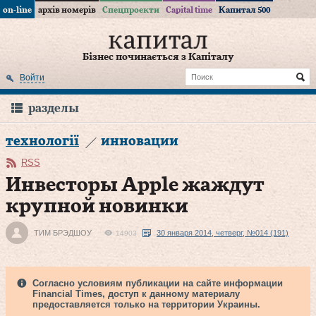
on-line
архів номерів
Спецпроекти
Capital time
Капитал 500
Бізнес починається з Капіталу
Войти
разделы
технології
инновации
RSS
Инвесторы Apple жаждут
крупной новинки
ТИМ БРЭДШОУ
30 января 2014, четверг, №014 (191)
14903
Согласно условиям публикации на сайте информации
Financial Times, доступ к данному материалу
предоставляется только на территории Украины.