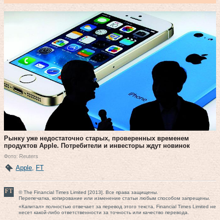
Рынку уже недостаточно старых, проверенных временем
продуктов Apple. Потребители и инвесторы ждут новинок
Фото: Reuters
Apple
,
FT
© The Financial Times Limited [2013]. Все права защищены.
Перепечатка, копирование или изменение статьи любым способом запрещены.
«Капитал» полностью отвечает за перевод этого текста, Financial Times Limited не
несет какой-либо ответственности за точность или качество перевода.