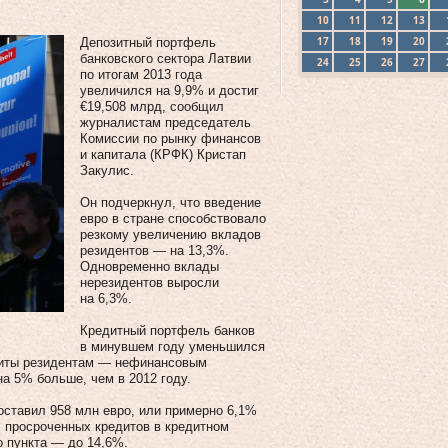
10
11
12
13
17
18
19
20
Депозитный портфель
банковского сектора Латвии
24
25
26
27
по итогам 2013 года
увеличился на 9,9% и достиг
€19,508 млрд, сообщил
журналистам председатель
Комиссии по рынку финансов
и капитала (КРФК) Кристап
Закулис.
Он подчеркнул, что введение
евро в стране способствовало
резкому увеличению вкладов
резидентов — на 13,3%.
Одновременно вклады
нерезидентов выросли
на 6,3%.
Кредитный портфель банков
в минувшем году уменьшился
едиты резидентам — нефинансовым
а 5% больше, чем в 2012 году.
ставил 958 млн евро, или примерно 6,1%
с просроченных кредитов в кредитном
о пункта — до 14,6%.