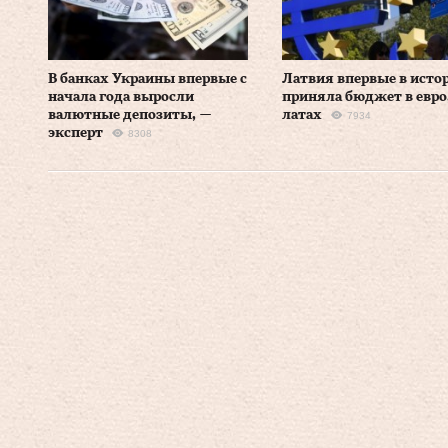
В банках Украины впервые с
Латвия впервые в исто
начала года выросли
приняла бюджет в евро,
валютные депозиты, —
латах
7934
эксперт
8308