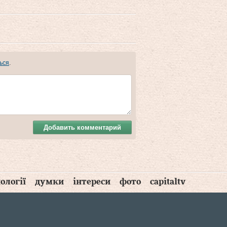
ься
.
Добавить комментарий
ології
думки
інтереси
фото
capitaltv