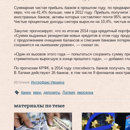
Суммарная чистая прибыль банков в прошлом году, по предвари
евро, что на 41,4% больше, чем в 2012 году. Прибыль получили
иностранных банков, активы которых составляют почти 95% акти
Чистые процентные доходы сектора выросли на 10,4%, чистые 
Закулис прогнозирует, что по итогам 2014 года кредитный портф
«Сумма выданных резидентам новых кредитов в этом году продо
с продолжением очищения балансов и списания банками потеря
сохранится на нынешнем уровне», — сказал он.
«Один из вызовов этого года — попытаться сохранить сумму пр
стремительно выросшую в конце прошлого года», — добавил гла
По прогнозам КРФК, в 2014 году способность банков получать п
В Латвии действуют 26 банков, в том числе 9 филиалов иностра
Источник:
Интерфакс-Украина
банки
,
евро
,
депозиты
,
Латвия
,
еврозона
материалы по теме