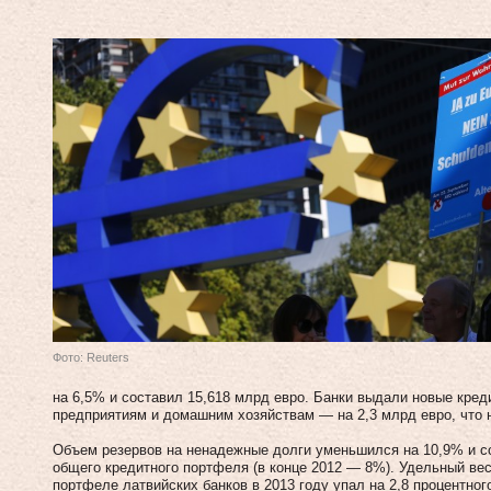
Фото: Reuters
на 6,5% и составил 15,618 млрд евро. Банки выдали новые кр
предприятиям и домашним хозяйствам — на 2,3 млрд евро, что н
Объем резервов на ненадежные долги уменьшился на 10,9% и со
общего кредитного портфеля (в конце 2012 — 8%). Удельный ве
портфеле латвийских банков в 2013 году упал на 2,8 процентног