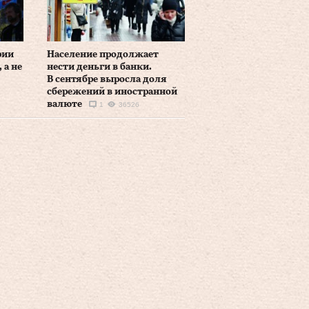
рии
Население продолжает
 а не
нести деньги в банки.
В сентябре выросла доля
сбережений в иностранной
валюте
1
36526