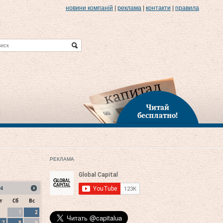
новини компаній
|
реклама
|
контакти
|
правила
Читай
бесплатно!
РЕКЛАМА
4
т
Сб
Вс
1
2
7
8
9