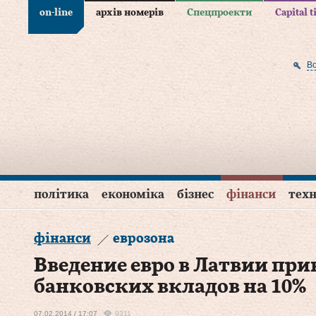
on-line
архів номерів
Спецпроекти
Capital 
В
політика
економіка
бізнес
фінанси
техн
фінанси
еврозона
Введение евро в Латвии при
банковских вкладов на 10%
07.02.2014 / 17:07
9311