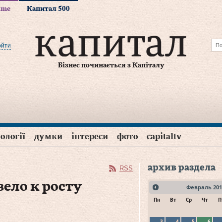
time
Капитал 500
ойти
Бізнес починається з Капіталу
ології
думки
інтереси
фото
capitaltv
архив раздела
RSS
вело к росту
Февраль
201
Пн
Вт
Ср
Чт
П
3
4
5
6