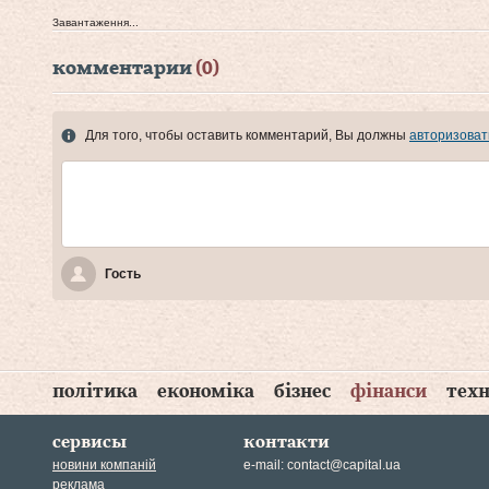
Завантаження...
комментарии
(0)
Для того, чтобы оставить комментарий, Вы должны
авторизоват
Гость
політика
економіка
бізнес
фінанси
техн
сервисы
контакти
новини компаній
e-mail:
contact@capital.ua
реклама