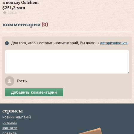
в пользу Ostchem
$251,2 млн
30519
комментарии
(0)
Для того, чтобы оставить комментарий, Вы должны
авторизоваться
.
Гость
Добавить комментарий
сервисы
новини компаній
реклама
контакти
правила