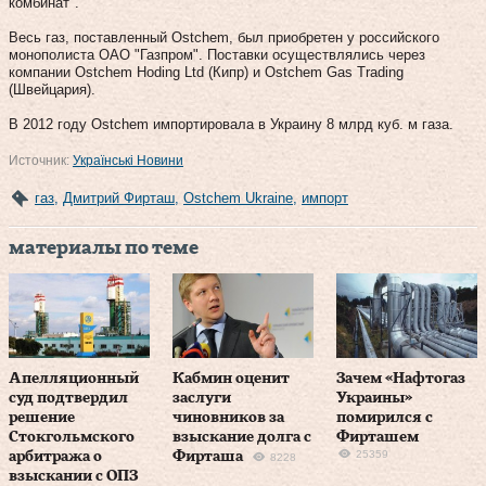
комбинат".
Весь газ, поставленный Ostchem, был приобретен у российского
монополиста ОАО "Газпром". Поставки осуществлялись через
компании Ostchem Hoding Ltd (Кипр) и Ostchem Gas Trading
(Швейцария).
В 2012 году Ostchem импортировала в Украину 8 млрд куб. м газа.
Источник:
Українські Новини
газ
,
Дмитрий Фирташ
,
Ostchem Ukraine
,
импорт
материалы по теме
Апелляционный
Кабмин оценит
Зачем «Нафтогаз
суд подтвердил
заслуги
Украины»
решение
чиновников за
помирился с
Стокгольмского
взыскание долга с
Фирташем
25359
арбитража о
Фирташа
8228
взыскании с ОПЗ