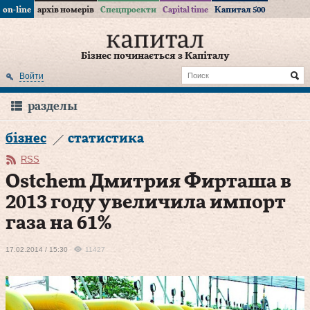
on-line
архів номерів
Спецпроекти
Capital time
Капитал 500
Бізнес починається з Капіталу
Войти
разделы
бізнес
статистика
RSS
Ostchem Дмитрия Фирташа в
2013 году увеличила импорт
газа на 61%
17.02.2014 / 15:30
11427