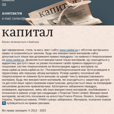
rss
контакти
e-mail:
contact@capital.ua
Бізнес починається з Капіталу
Ідеї оформлення, стиль та весь зміст сайту
www.capital.ua
є об'єктом авторського
права та охороняються законом. Будь-яке використання матеріалів сайту
допускається тільки при дотриманні правил передруку і за наявності гіперпосилання
на
www.capital.ua
. Дозволяється використання тільки матеріалів, що знаходяться у
відкритому доступі і лише за умови посилання та/або прямого відкритого для
пошукових систем гіперпосилання на безпосередню адресу матеріалу на
www.capital.ua www.capital.ua /a>. Посилання/гіперпосилання має бути розміщене в
підзаголовку або першому абзаці матеріалу. Розмір шрифту посилання або
гіперпосилання не повинен бути меншим за шрифт тексту використовуваного
матеріалу. Будь-яке використання матеріалів, які знаходяться у закритому доступі
та доступні лише зареєстрованим користувачам, допускається лише за попереднім
письмовим дозволом правовласника. Категорично заборонено передрук,
копіювання, відтворення, зміну або інше використання матеріалів, опублікованих з
позначкою в рамках угоди про синдикацію з Financial Times Limited. Використання
матеріалів, які містять посилання на агентства France-Presse, Reuters, Інтерфакс-
Україна, Українські новини, УНІАН суворо заборонено. Матеріали, позначені знаком
публікуються на правах реклами.
Всі права захищені. © 2012 - 2023