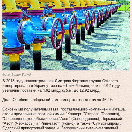
Фото: Вадим Голуб
В 2013 году подконтрольная Дмитрию Фирташу группа Ostchem
импортировала в Украину газа на 61,5% больше, чем в 2012 году,
увеличив поставки на 4,92 млрд куб.м, до 12,92 млрд.
Доля Ostchem в общем объеме импорта газа достигла 46,2%.
Основными получателями газа, поставляемого компанией Фирташа,
стали предприятия азотной химии: "Концерн "Стирол" (Горловка),
"Северодонецкое объединение "Азот" (Северодонецк), Черкасский
"Азот" (Черкассы) и "Ривнеазот" (Ровно), а также "Сумыхимпром",
Одесский припортовый завод и "Запорожский титано-магниевый