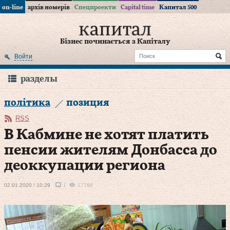
on-line
архів номерів
Спецпроекти
Capital time
Капитал 500
Бізнес починається з Капіталу
Войти
разделы
політика
позиция
RSS
В Кабмине не хотят платить
пенсии жителям Донбасса до
деоккупации региона
02.01.2020 / 10:29
1
17768