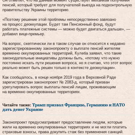
Он отметил, что на данный момент существует механизм получения
пенсий, который требует для получателей выезда на подконтрольную
правительству Украины территорию.
«Поэтому решение этой проблемы непосредственно завязано
на процесс деоккупации. Будет там Пенсионный фонд, будут
работать платежные системы — можно будет двигаться дальше», —
добавил вице-премьер.
На вопрос, скептически ли в таком случае он относится к недавно
зарегистрированному законопроекту о выплате пенсий жителям
временно оккупированных территорий, Кулеба заявил, что такие
законодательные инициативы должны быть, «потому что нужно
постоянно искать пути решения вопроса, но я считаю, что этот вопрос
реально может быть решен только в контексте деоккупации».
Как сообщалось, в конце ноября 2019 года в Верховной Раде
зарегистрирован законопроект № 2083-д, который призван
урегулировать вопрос выплаты пенсий лицам, проживающим
на временно оккупированных территориях.
Читайте также:
Трамп призвал Францию, Германию и НАТО
дать денег Украине
Законопроект предусматривает предоставление людям, которые
жили на временно оккупированных территориях и не могли платить
страховые взносы, права докупить стаж без применения санкций.