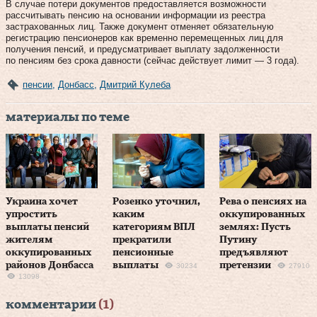
В случае потери документов предоставляется возможности
рассчитывать пенсию на основании информации из реестра
застрахованных лиц. Также документ отменяет обязательную
регистрацию пенсионеров как временно перемещенных лиц для
получения пенсий, и предусматривает выплату задолженности
по пенсиям без срока давности (сейчас действует лимит — 3 года).
пенсии
,
Донбасс
,
Дмитрий Кулеба
материалы по теме
Украина хочет
Розенко уточнил,
Рева о пенсиях на
упростить
каким
оккупированных
выплаты пенсий
категориям ВПЛ
землях: Пусть
жителям
прекратили
Путину
оккупированных
пенсионные
предъявляют
районов Донбасса
выплаты
претензии
30234
27910
13098
комментарии
(1)