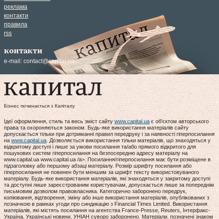
реклама
контакти
правила
rss
контакти
e-mail:
contact@capital.ua
Бізнес починається з Капіталу
Ідеї оформлення, стиль та весь зміст сайту
www.capital.ua
є об'єктом авторського
права та охороняються законом. Будь-яке використання матеріалів сайту
допускається тільки при дотриманні правил передруку і за наявності гіперпосилання
на
www.capital.ua
. Дозволяється використання тільки матеріалів, що знаходяться у
відкритому доступі і лише за умови посилання та/або прямого відкритого для
пошукових систем гіперпосилання на безпосередню адресу матеріалу на
www.capital.ua www.capital.ua /a>. Посилання/гіперпосилання має бути розміщене в
підзаголовку або першому абзаці матеріалу. Розмір шрифту посилання або
гіперпосилання не повинен бути меншим за шрифт тексту використовуваного
матеріалу. Будь-яке використання матеріалів, які знаходяться у закритому доступі
та доступні лише зареєстрованим користувачам, допускається лише за попереднім
письмовим дозволом правовласника. Категорично заборонено передрук,
копіювання, відтворення, зміну або інше використання матеріалів, опублікованих з
позначкою в рамках угоди про синдикацію з Financial Times Limited. Використання
матеріалів, які містять посилання на агентства France-Presse, Reuters, Інтерфакс-
Україна, Українські новини, УНІАН суворо заборонено. Матеріали, позначені знаком