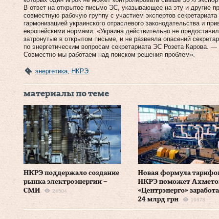
В ответ на открытое письмо ЭС, указывающее на эту и другие 
совместную рабочую группу с участием экспертов секретариата 
гармонизацией украинского отраслевого законодательства и при
европейскими нормами. «Украина действительно не предоставил
затронутые в открытом письме, и не развеяла опасений секрета
по энергетическим вопросам секретариата ЭС Розета Карова. —
Совместно мы работаем над поиском решения проблем».
энергетика
,
НКРЭ
материалы по теме
НКРЭ поддержало создание
Новая формула тарифо
рынка электроэнергии –
НКРЭ поможет Ахмето
СМИ
«Центрэнерго» заработ
24504
24 млрд грн
19678