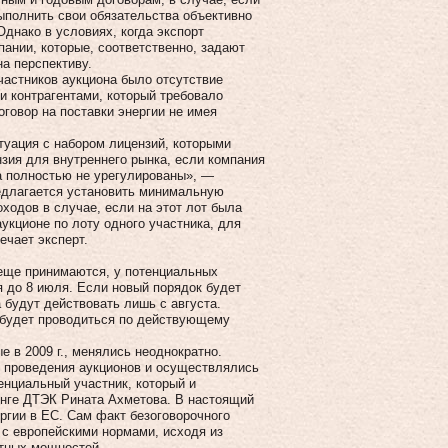
ыполнить свои обязательства объективно
днако в условиях, когда экспорт
ании, которые, соответственно, задают
на перспективу.
частников аукциона было отсутствие
и контрагентами, который требовало
оговор на поставки энергии не имея
туация с набором лицензий, которыми
зия для внутреннего рынка, если компания
ка полностью не урегулированы», —
редлагается установить минимальную
ходов в случае, если на этот лот была
аукционе по лоту одного участника, для
ечает эксперт.
 еще принимаются, у потенциальных
я до 8 июля. Если новый порядок будет
 будут действовать лишь с августа.
, будет проводиться по действующему
 в 2009 г., менялись неоднократно.
о проведения аукционов и осуществлялись
енциальный участник, который и
инге ДТЭК Рината Ахметова. В настоящий
гии в ЕС. Сам факт безоговорочного
 с европейскими нормами, исходя из
ртных мощностей.