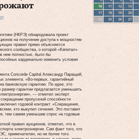
грожают
10
11
12
13
17
18
19
20
37)
24
25
26
27
гетике (НКРЭ) обнародовала проект
ционов на получение доступа к мощностям
вующих правил прямо объясняется
еского сообщества, о которой «Капитал»
 в нем полностью, было бы
способных кардинально изменить условия
ента Concorde Capital Александр Паращий,
х элемента. «Во-первых, гарантийный
на банковскую гарантию. По идее, это
 размер гарантии предлагается уменьшить
электроэнергии», — отметил эксперт.
м сокращении пропускной способности
заключил годовой контракт. «Сокращения,
семи, кто выкупил сечения. Это поставит
ия, тем самим уменьшив спрос на годовые
откой правил аукционов, отметил, что в
спорта электроэнергии. Сам факт того, что
С, примечателен, но не более того.
ным и годовым договорам, в случае, если