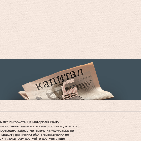
ь-яке використання матеріалів сайту
користання тільки матеріалів, що знаходяться у
посередню адресу матеріалу на www.capital.ua
ір шрифту посилання або гіперпосилання не
ся у закритому доступі та доступні лише