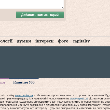
Добавить комментарий
ології
думки
інтереси
фото
capitaltv
time
Капитал 500
 зміст сайту
www.capital.ua
є об'єктом авторського права та охороняються законом. Буд
анні правил передруку і за наявності гіперпосилання на
www.capital.ua
. Дозволяється ви
мови посилання та/або прямого відкритого для пошукових систем гіперпосилання на без
гіперпосилання має бути розміщене в підзаголовку або першому абзаці матеріалу. Розм
ексту використовуваного матеріалу. Будь-яке використання матеріалів, які знаходять