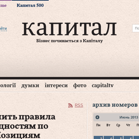
time
Капитал 500
ойти
Бізнес починається з Капіталу
ології
думки
інтереси
фото
capitaltv
архив номеров
RSS
нить правила
Июнь
2013
щностям по
Пн
Вт
Ср
Чт
П
 Позициям
3
4
5
6