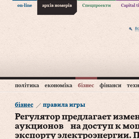
on-line
архів номерів
Спецпроекти
Capital 
В
політика
економіка
бізнес
фінанси
техн
бізнес
правила игры
Регулятор предлагает изме
аукционов на доступ к мо
экспорту электроэнергии.