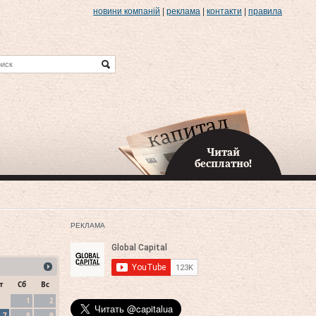
новини компаній
|
реклама
|
контакти
|
правила
Читай
бесплатно!
РЕКЛАМА
т
Сб
Вс
1
2
7
8
9