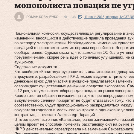
монополиста новации не у
РОМАН КОЗАЧЕНКО
11 июня 2013, вторник, №037 (0
9245
Национальная комиссия, осуществляющая регулирование в энер
изменений, вносящихся в действующие правила проведения аук
по экспорту электроэнергии. Необходимость изменения сущест
ситуацией с несоответствием их нормам европейского Энергетич
сообщал ранее. Однако сказать, что замечания ЭС были учтены
преувеличением, скорее речь идет о точечных улучшениях, не 
аукционов.
Содержание документа
Как сообщил «Капиталу» руководитель аналитического департам
в документе, разработанном НКРЭ, можно выделить три ключевы
денежный взнос для участия в аукционе предлагается заменить 
освобождает существенные денежные средства экспортера. Сам
в 12 раз, что уменьшает «барьер для входа» на рынок экспорта 
Кроме того, он обратил внимание на то, что при непредвиденно
выкупленного сечения приоритет не будет отдаваться тому, кто 
соответственно, будут пропорционально распределяться между в
покупателя годового и месячного контракта в одинаковые услов
контракты», — считает Александр Паращий.
В то же время источник «Капитала», ранее занимавшийся разраб
целом проект не способен поменять расстановку сил на рынке эк
НКРЭ действительно отреагировала на замечания Секретариата Э
Предложение распределять риски между экспортерами по месяч