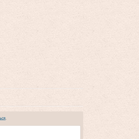
ься
.