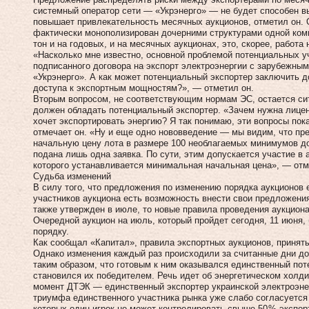
системный оператор сети — «Укрэнерго» — не будет способен в
повышает привлекательность месячных аукционов, отметил он. О
фактически монополизирован дочерними структурами одной комп
тон и на годовых, и на месячных аукционах, это, скорее, работа 
«Насколько мне известно, основной проблемой потенциальных у
подписанного договора на экспорт электроэнергии с зарубежным
«Укрэнерго». А как может потенциальный экспортер заключить д
доступа к экспортным мощностям?», — отметил он.
Вторым вопросом, не соответствующим нормам ЭС, остается си
должен обладать потенциальный экспортер. «Зачем нужна лицен
хочет экспортировать энергию? Я так понимаю, эти вопросы по
отмечает он. «Ну и еще одно нововведение — мы видим, что п
начальную цену лота в размере 100 необлагаемых минимумов до
подана лишь одна заявка. По сути, этим допускается участие в 
которого устанавливается минимальная начальная цена», — отм
Судьба изменений
В силу того, что предложения по изменению порядка аукционов
участников аукциона есть возможность внести свои предложени
также утвержден в июле, то новые правила проведения аукциона
Очередной аукцион на июль, который пройдет сегодня, 11 июня
порядку.
Как сообщал «Капитал», правила экспортных аукционов, принятые
Однако изменения каждый раз происходили за считанные дни д
таким образом, что готовым к ним оказывался единственный пот
становился их победителем. Речь идет об энергетическом холд
момент ДТЭК — единственный экспортер украинской электроэнер
триумфа единственного участника рынка уже слабо согласуется
которых один игрок не может контролировать свыше 50 % экспо