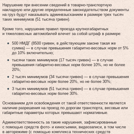
Нарушение при внесении сведений в товарно-транспортную
накладную или другие определенные законодательством документы
на груз будут наказывать админвзысканием в размере трех тысяч
таких минимумов (51 тысяча гривен).
Кроме того, нарушение правил проезда крупногабаритных
и тяжеловесных автомобилей влечет за собой штраф в размере:
500 НМДГ (8500 гривен, в действующем законе такая же
сумма) — в случае превышения габаритно-весовых норм от 5%
до 10% включительно;
тысячи таких минимумов (17 тысяч гривен) — в случае
превышения габаритно-весовых норм более 10%, но не более
20%;
2 тысяч минимумов (34 тысячи гривен) — в случае превышения
габаритно-весовых норм более 20%, но не более 30%;
3 тысяч минимумов (51 тысяча гривен) — в случае превышения
габаритно-весовых норм более 30%.
Основанием для освобождения от такой ответственности является
наличие разрешения на проезд по дорогам транспорта, весовые или
габаритные параметры которых превышают нормативные.
Админответственность за такие нарушения, зафиксированные
с помощью средств фото- и киносъемки, видеозаписи, в том числе
в авторежиме (с помощью комплекса технических средств