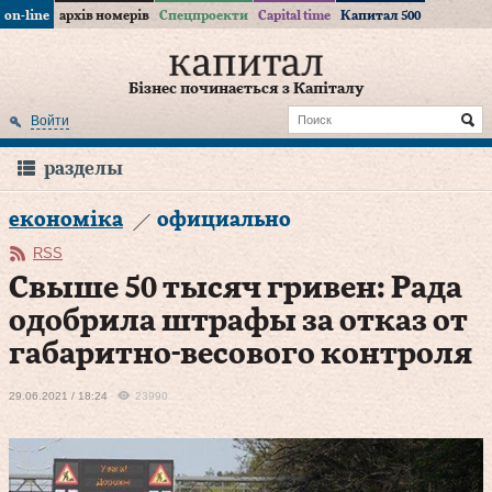
on-line
архів номерів
Спецпроекти
Capital time
Капитал 500
Бізнес починається з Капіталу
Войти
разделы
економіка
официально
RSS
Свыше 50 тысяч гривен: Рада
одобрила штрафы за отказ от
габаритно-весового контроля
29.06.2021 / 18:24
23990