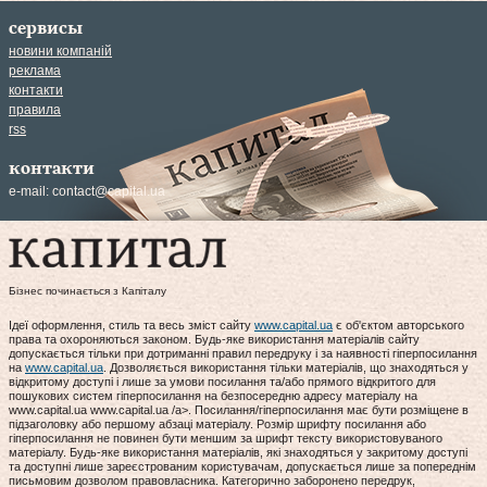
сервисы
новини компаній
реклама
контакти
правила
rss
контакти
e-mail:
contact@capital.ua
Бізнес починається з Капіталу
Ідеї оформлення, стиль та весь зміст сайту
www.capital.ua
є об'єктом авторського
права та охороняються законом. Будь-яке використання матеріалів сайту
допускається тільки при дотриманні правил передруку і за наявності гіперпосилання
на
www.capital.ua
. Дозволяється використання тільки матеріалів, що знаходяться у
відкритому доступі і лише за умови посилання та/або прямого відкритого для
пошукових систем гіперпосилання на безпосередню адресу матеріалу на
www.capital.ua www.capital.ua /a>. Посилання/гіперпосилання має бути розміщене в
підзаголовку або першому абзаці матеріалу. Розмір шрифту посилання або
гіперпосилання не повинен бути меншим за шрифт тексту використовуваного
матеріалу. Будь-яке використання матеріалів, які знаходяться у закритому доступі
та доступні лише зареєстрованим користувачам, допускається лише за попереднім
письмовим дозволом правовласника. Категорично заборонено передрук,