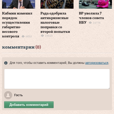
Кабмин изменил
Рада одобрила
ВР уволила 7
порядок
антикризисные
членов совета
осуществления
налоговые
НБУ
14776
габаритно-
поправки со
весового
второй попытки
15610
контроля
6853
комментарии
(0)
Для того, чтобы оставить комментарий, Вы должны
авторизоваться
.
Гость
Добавить комментарий