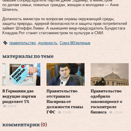
бывший сопредседатель партии Джем Эздемир, а министром
по делам семьи, пожилых граждан, женщин и молодежи — Анне
Шпигель.
Должность министра по вопросам охраны окружающей среды,
защиты природы, ядерной безопасности и защиты прав потребителей
займет Штеффи Лемке. А нынешняя вице-председатель Бундестага
Клаудиа Рот станет статсминистром по культуре и СМИ.
правительство
,
должность
,
Союз-90/зеленые
материалы по теме
В Германии две
Правительство
Правительство
ведущие партии
отстранило
одобрило
разделяет 1%
Насирова от
законопроект о
22975
должности главы
госконтроле
ГФС
бизнеса
23265
12526
комментарии
(0)