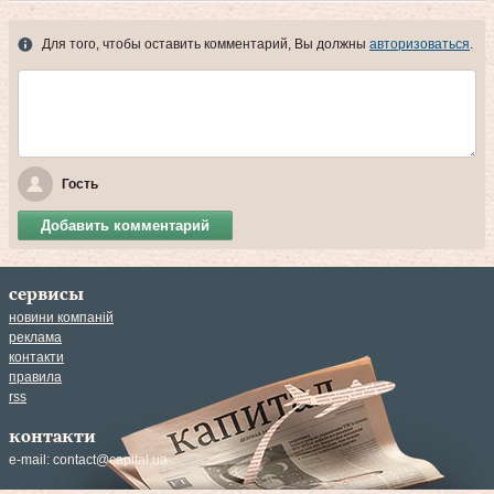
Для того, чтобы оставить комментарий, Вы должны
авторизоваться
.
Гость
Добавить комментарий
сервисы
новини компаній
реклама
контакти
правила
rss
контакти
e-mail:
contact@capital.ua