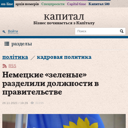
on-line
архів номерів
Спецпроекти
Capital time
Капитал 500
Бізнес починається з Капіталу
Войти
разделы
політика
кадровая политика
RSS
Немецкие «зеленые»
разделили должности в
правительстве
26.11.2021 / 19:29
32235