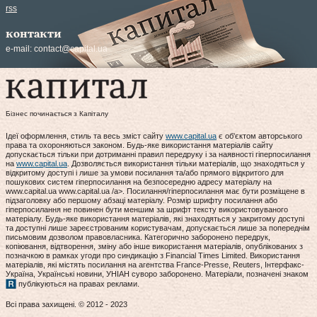
rss
контакти
e-mail:
contact@capital.ua
Бізнес починається з Капіталу
Ідеї оформлення, стиль та весь зміст сайту
www.capital.ua
є об'єктом авторського
права та охороняються законом. Будь-яке використання матеріалів сайту
допускається тільки при дотриманні правил передруку і за наявності гіперпосилання
на
www.capital.ua
. Дозволяється використання тільки матеріалів, що знаходяться у
відкритому доступі і лише за умови посилання та/або прямого відкритого для
пошукових систем гіперпосилання на безпосередню адресу матеріалу на
www.capital.ua www.capital.ua /a>. Посилання/гіперпосилання має бути розміщене в
підзаголовку або першому абзаці матеріалу. Розмір шрифту посилання або
гіперпосилання не повинен бути меншим за шрифт тексту використовуваного
матеріалу. Будь-яке використання матеріалів, які знаходяться у закритому доступі
та доступні лише зареєстрованим користувачам, допускається лише за попереднім
письмовим дозволом правовласника. Категорично заборонено передрук,
копіювання, відтворення, зміну або інше використання матеріалів, опублікованих з
позначкою в рамках угоди про синдикацію з Financial Times Limited. Використання
матеріалів, які містять посилання на агентства France-Presse, Reuters, Інтерфакс-
Україна, Українські новини, УНІАН суворо заборонено. Матеріали, позначені знаком
публікуються на правах реклами.
Всі права захищені. © 2012 - 2023