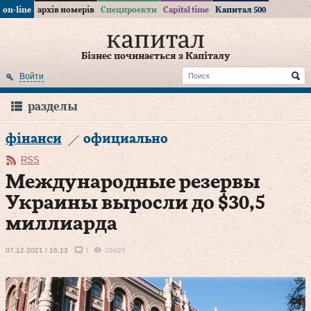
on-line
архів номерів
Спецпроекти
Capital time
Капитал 500
Бізнес починається з Капіталу
Войти
разделы
фінанси
официально
RSS
Международные резервы
Украины выросли до $30,5
миллиарда
07.12.2021 / 16:13
1
29425