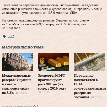
Также влияла переоценка финансовых инструментов (вследствие
изменения рыночной стоимости и курсов валют). В прошлом месяце
их стоимость уменьшилась на 135,6 млн дол. США.
Напомним, международные резервы Украины по состоянию
на 1 ноября составили $29,65 млрд, на 3,3% больше, чем
на 1 октября.
ЗВР
материалы по теме
Международные
Эксперты МЭРТ
Порошенко
резервы Украины
прогнозируют
похвастался в
в январе
рост ЗВР до $27
США
снизились сразу
млрд в 2016 году
золотовалютными
10267
на 5,3%
резервами
32958
Украины
27690