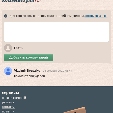
комментарии
(1)
Для того, чтобы оставить комментарий, Вы должны
авторизоваться
.
Гость
Добавить комментарий
Vladimir Bezpalko
08 декабря 2021, 06:44
Комментарий удален
сервисы
новини компаній
реклама
контакти
правила