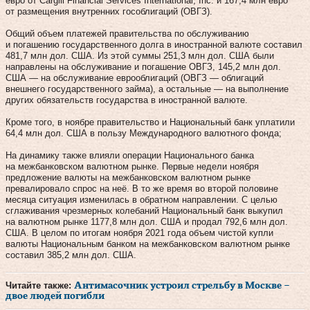
евро от Cargill Financial Services International, Inc. и 167,4 млн евро
от размещения внутренних гособлигаций (ОВГЗ).
Общий объем платежей правительства по обслуживанию
и погашению государственного долга в иностранной валюте составил
481,7 млн дол. США. Из этой суммы 251,3 млн дол. США были
направлены на обслуживание и погашение ОВГЗ, 145,2 млн дол.
США — на обслуживание еврооблигаций (ОВГЗ — облигаций
внешнего государственного займа), а остальные — на выполнение
других обязательств государства в иностранной валюте.
Кроме того, в ноябре правительство и Национальный банк уплатили
64,4 млн дол. США в пользу Международного валютного фонда;
На динамику также влияли операции Национального банка
на межбанковском валютном рынке. Первые недели ноября
предложение валюты на межбанковском валютном рынке
превалировало спрос на неё. В то же время во второй половине
месяца ситуация изменилась в обратном направлении. С целью
сглаживания чрезмерных колебаний Национальный банк выкупил
на валютном рынке 1177,8 млн дол. США и продал 792,6 млн дол.
США. В целом по итогам ноября 2021 года объем чистой купли
валюты Национальным банком на межбанковском валютном рынке
составил 385,2 млн дол. США.
Читайте также:
Антимасочник устроил стрельбу в Москве –
двое людей погибли