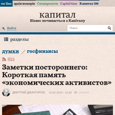
on-line
архів номерів
Спецпроекти
Capital time
Капитал 500
Бізнес починається з Капіталу
Войти
разделы
думки
госфинансы
RSS
Заметки постороннего:
Короткая память
«экономических активистов»
ДМИТРИЙ ДЖАНГИРОВ
15.02.2022 / 10:00
1449468