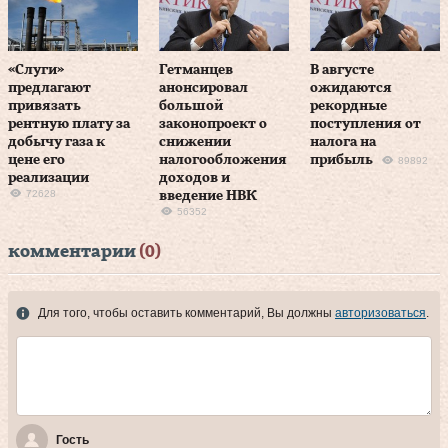
«Слуги»
Гетманцев
В августе
предлагают
анонсировал
ожидаются
привязать
большой
рекордные
рентную плату за
законопроект о
поступления от
добычу газа к
снижении
налога на
цене его
налогообложения
прибыль
89892
реализации
доходов и
72628
введение НВК
56352
комментарии
(0)
Для того, чтобы оставить комментарий, Вы должны
авторизоваться
.
Гость