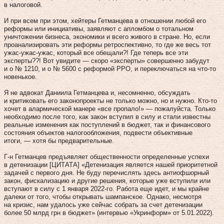
в налоговой.
И при всем при этом, хейтеры Гетманцева в отношении любой его
реформы или инициативы, заявляют с апломбом о тотальном
уничтожении бизнеса, экономики и всего живого в стране. Но, если
проанализировать эти реформы ретроспективно, то где же весь тот
ужас-ужас-ужас, который все обещали?! Где теперь все эти
эксперты??! Вот увидите — скоро «эксперты» совершенно забудут
и о № 1210, и о № 5600 с реформой РРО, и переключаться на что-то
новенькое.
Я не адвокат Даниила Гетманцева и, несомненно, обсуждать
и критиковать его законопроекты не только можно, но и нужно. Кто-то
хочет в алармической манере «все пропало!» — пожалуйста. Только
необходимо после того, как закон вступил в силу и стали известны
реальные изменения как поступлений в бюджет, так и финансового
состояния объектов налогообложения, подвести объективные
итоги, — хотя бы предварительные.
Г-н Гетманцев предъявляет общественности определенные успехи
в детенизации [ЦИТАТА] «Детенизация является нашей приоритетной
задачей с первого дня. Не буду перечислять здесь антиофшорный
закон, фискализацию и другие решения, которые уже вступили или
вступают в силу с 1 января 2022-го. Работа еще идет, и мы крайне
далеки от того, чтобы открывать шампанское. Однако, несмотря
на кризис, нам удалось уже сейчас собрать за счет детенизации
более 50 млрд грн в бюджет» (интервью «Укринформ» от 5.01.2022).