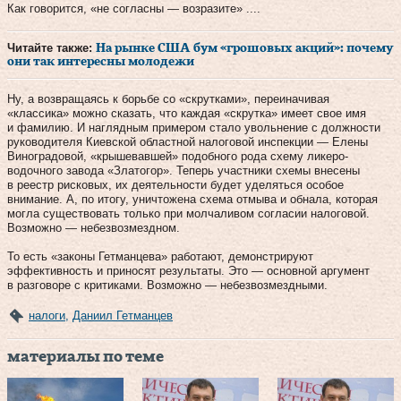
Как говорится, «не согласны — возразите» ....
Читайте также:
На рынке США бум «грошовых акций»: почему
они так интересны молодежи
Ну, а возвращаясь к борьбе со «скрутками», переиначивая
«классика» можно сказать, что каждая «скрутка» имеет свое имя
и фамилию. И наглядным примером стало увольнение с должности
руководителя Киевской областной налоговой инспекции — Елены
Виноградовой, «крышевавшей» подобного рода схему ликеро-
водочного завода «Златогор». Теперь участники схемы внесены
в реестр рисковых, их деятельности будет уделяться особое
внимание. А, по итогу, уничтожена схема отмыва и обнала, которая
могла существовать только при молчаливом согласии налоговой.
Возможно — небезвозмездном.
То есть «законы Гетманцева» работают, демонстрируют
эффективность и приносят результаты. Это — основной аргумент
в разговоре с критиками. Возможно — небезвозмездными.
налоги
,
Даниил Гетманцев
материалы по теме