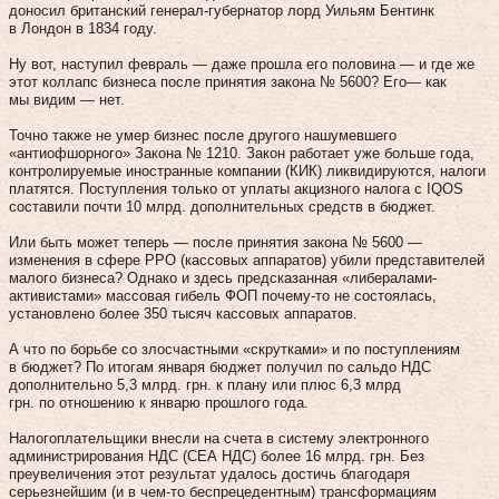
доносил британский генерал-губернатор лорд Уильям Бентинк
в Лондон в 1834 году.
Ну вот, наступил февраль — даже прошла его половина — и где же
этот коллапс бизнеса после принятия закона № 5600? Его— как
мы видим — нет.
Точно также не умер бизнес после другого нашумевшего
«антиофшорного» Закона № 1210. Закон работает уже больше года,
контролируемые иностранные компании (КИК) ликвидируются, налоги
платятся. Поступления только от уплаты акцизного налога с IQOS
составили почти 10 млрд. дополнительных средств в бюджет.
Или быть может теперь — после принятия закона № 5600 —
изменения в сфере РРО (кассовых аппаратов) убили представителей
малого бизнеса? Однако и здесь предсказанная «либералами-
активистами» массовая гибель ФОП почему-то не состоялась,
установлено более 350 тысяч кассовых аппаратов.
А что по борьбе со злосчастными «скрутками» и по поступлениям
в бюджет? По итогам января бюджет получил по сальдо НДС
дополнительно 5,3 млрд. грн. к плану или плюс 6,3 млрд
грн. по отношению к январю прошлого года.
Налогоплательщики внесли на счета в систему электронного
администрирования НДС (СЕА НДС) более 16 млрд. грн. Без
преувеличения этот результат удалось достичь благодаря
серьезнейшим (и в чем-то беспрецедентным) трансформациям