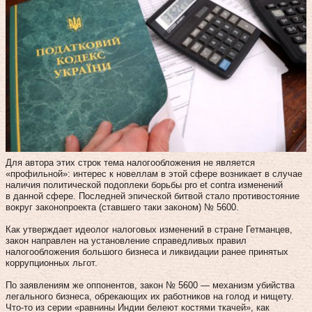
Для автора этих строк тема налогообложения не является
«профильной»: интерес к новеллам в этой сфере возникает в случае
наличия политической подоплеки борьбы pro et contra изменений
в данной сфере. Последней эпической битвой стало противостояние
вокруг законопроекта (ставшего таки законом) № 5600.
Как утверждает идеолог налоговых изменений в стране Гетманцев,
закон направлен на установление справедливых правил
налогообложения большого бизнеса и ликвидации ранее принятых
коррупционных льгот.
По заявлениям же оппонентов, закон № 5600 — механизм убийства
легального бизнеса, обрекающих их работников на голод и нищету.
Что-то из серии «равнины Индии белеют костями ткачей», как