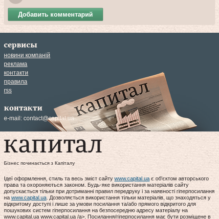
Добавить комментарий
сервисы
новини компаній
реклама
контакти
правила
rss
контакти
e-mail:
contact@capital.ua
Бізнес починається з Капіталу
Ідеї оформлення, стиль та весь зміст сайту
www.capital.ua
є об'єктом авторського
права та охороняються законом. Будь-яке використання матеріалів сайту
допускається тільки при дотриманні правил передруку і за наявності гіперпосилання
на
www.capital.ua
. Дозволяється використання тільки матеріалів, що знаходяться у
відкритому доступі і лише за умови посилання та/або прямого відкритого для
пошукових систем гіперпосилання на безпосередню адресу матеріалу на
www.capital.ua www.capital.ua /a>. Посилання/гіперпосилання має бути розміщене в