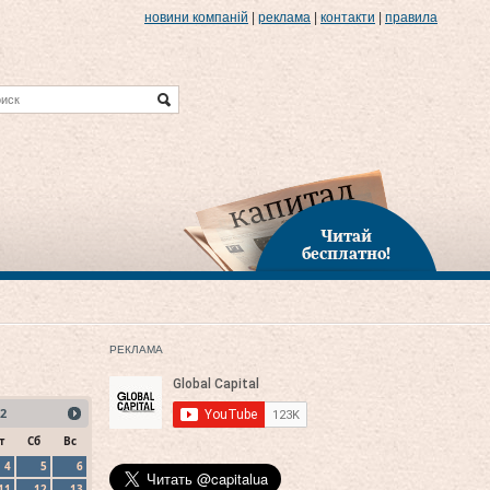
новини компаній
|
реклама
|
контакти
|
правила
Читай
бесплатно!
РЕКЛАМА
2
т
Сб
Вс
4
5
6
11
12
13