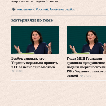
возросли за последние 48 часов.
отношения с Россией
,
Анналена Бербок
материалы по теме
Бербок заявила, что
Глава МИД Германии
Украину нереально принять
сравнила прекращение
в ЕС за несколько месяцев
подачи энергоносителе
64216
РФ в Украину с танково
атакой
37238