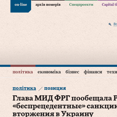
on-line
архів номерів
Спецпроекти
Capital 
В
політика
економіка
бізнес
фінанси
техн
політика
позиция
Глава МИД ФРГ пообещала 
«беспрецедентные» санкции
вторжения в Украину