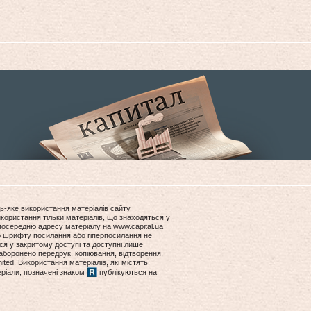
ь-яке використання матеріалів сайту
користання тільки матеріалів, що знаходяться у
посередню адресу матеріалу на www.capital.ua
ір шрифту посилання або гіперпосилання не
ся у закритому доступі та доступні лише
боронено передрук, копіювання, відтворення,
ited. Використання матеріалів, які містять
еріали, позначені знаком
публікуються на