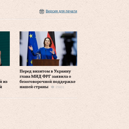
Версия для печати
Перед визитом в Украину
глава МИД ФРГ заявила о
й из
безоговорочной поддержке
й
нашей страны
25903