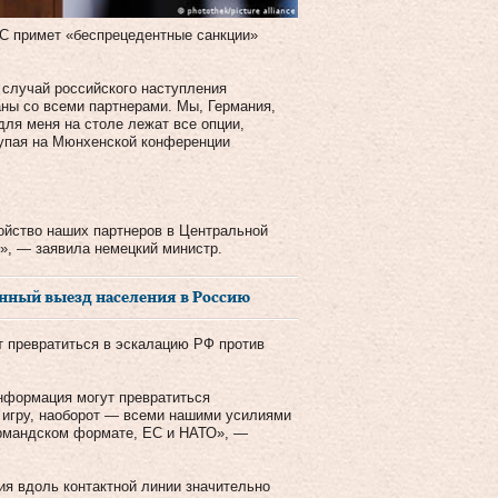
С примет «беспрецедентные санкции»
 случай российского наступления
аны со всеми партнерами. Мы, Германия,
для меня на столе лежат все опции,
тупая на Мюнхенской конференции
ойство наших партнеров в Центральной
», — заявила немецкий министр.
нный выезд населения в Россию
т превратиться в эскалацию РФ против
информация могут превратиться
у игру, наоборот — всеми нашими усилиями
ормандском формате, ЕС и НАТО», —
ия вдоль контактной линии значительно