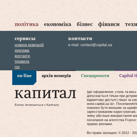
політика
економіка
бізнес
фінанси
техн
сервисы
контакти
новини компаній
e-mail:
contact@capital.ua
реклама
контакти
правила
rss
on-line
архів номерів
Спецпроекти
Capital 
Ідеї оформлення, стиль та весь
допускається тільки при дотрим
відкритому доступі і лише за у
www.capital.ua /a>. Посилання/
Бізнес починається з Капіталу
повинен бути меншим за шрифт т
зареєстрованим користувачам, 
зміну або інше використання мат
посилання на агентства France-
правах реклами.
Всі права захищені. © 2012 - 20