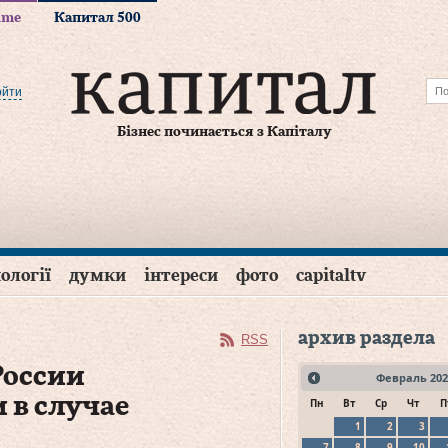
time
Капитал 500
ойти
Бізнес починається з Капіталу
ології
думки
інтереси
фото
capitaltv
архив раздела
RSS
России
Февраль
202
 в случае
Пн
Вт
Ср
Чт
П
1
2
3
7
8
9
10