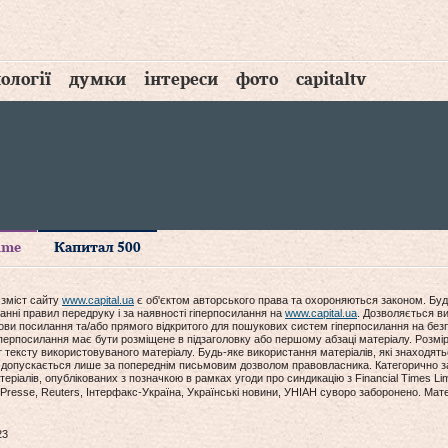
ології
думки
інтереси
фото
capitaltv
time
Капитал 500
 зміст сайту
www.capital.ua
є об'єктом авторського права та охороняються законом. Буд
анні правил передруку і за наявності гіперпосилання на
www.capital.ua
. Дозволяється ви
мови посилання та/або прямого відкритого для пошукових систем гіперпосилання на без
гіперпосилання має бути розміщене в підзаголовку або першому абзаці матеріалу. Розм
ексту використовуваного матеріалу. Будь-яке використання матеріалів, які знаходять
допускається лише за попереднім письмовим дозволом правовласника. Категорично за
еріалів, опублікованих з позначкою в рамках угоди про синдикацію з Financial Times Lim
Presse, Reuters, Інтерфакс-Україна, Українські новини, УНІАН суворо заборонено. Мат
23