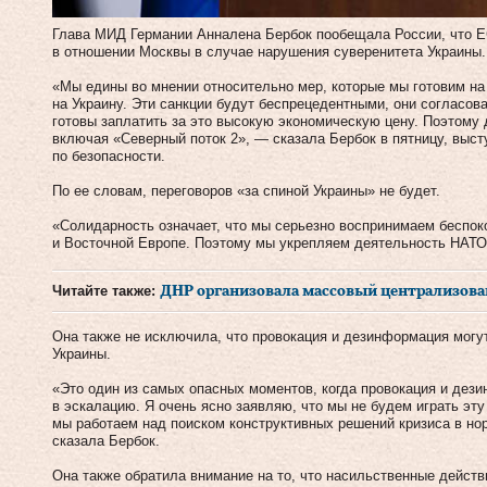
Глава МИД Германии Анналена Бербок пообещала России, что Е
в отношении Москвы в случае нарушения суверенитета Украины.
«Мы едины во мнении относительно мер, которые мы готовим на
на Украину. Эти санкции будут беспрецедентными, они согласов
готовы заплатить за это высокую экономическую цену. Поэтому 
включая «Северный поток 2», — сказала Бербок в пятницу, выс
по безопасности.
По ее словам, переговоров «за спиной Украины» не будет.
«Солидарность означает, что мы серьезно воспринимаем беспок
и Восточной Европе. Поэтому мы укрепляем деятельность НАТО
Читайте также:
ДНР организовала массовый централизова
Она также не исключила, что провокация и дезинформация могу
Украины.
«Это один из самых опасных моментов, когда провокация и дез
в эскалацию. Я очень ясно заявляю, что мы не будем играть эт
мы работаем над поиском конструктивных решений кризиса в н
сказала Бербок.
Она также обратила внимание на то, что насильственные действ