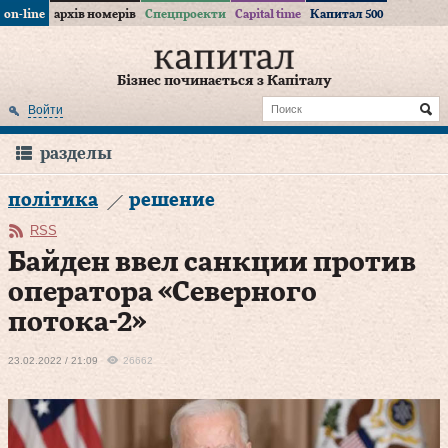
on-line
архів номерів
Спецпроекти
Capital time
Капитал 500
Бізнес починається з Капіталу
Войти
разделы
політика
решение
RSS
Байден ввел санкции против
оператора «Северного
потока-2»
23.02.2022 / 21:09
26662