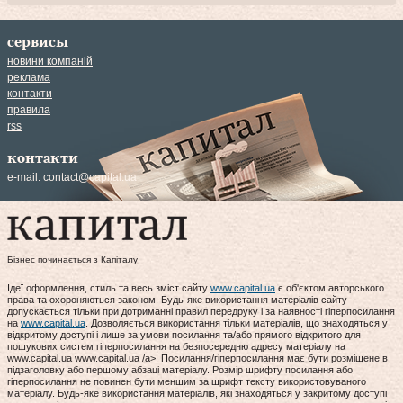
сервисы
новини компаній
реклама
контакти
правила
rss
контакти
e-mail:
contact@capital.ua
Бізнес починається з Капіталу
Ідеї оформлення, стиль та весь зміст сайту
www.capital.ua
є об'єктом авторського
права та охороняються законом. Будь-яке використання матеріалів сайту
допускається тільки при дотриманні правил передруку і за наявності гіперпосилання
на
www.capital.ua
. Дозволяється використання тільки матеріалів, що знаходяться у
відкритому доступі і лише за умови посилання та/або прямого відкритого для
пошукових систем гіперпосилання на безпосередню адресу матеріалу на
www.capital.ua www.capital.ua /a>. Посилання/гіперпосилання має бути розміщене в
підзаголовку або першому абзаці матеріалу. Розмір шрифту посилання або
гіперпосилання не повинен бути меншим за шрифт тексту використовуваного
матеріалу. Будь-яке використання матеріалів, які знаходяться у закритому доступі