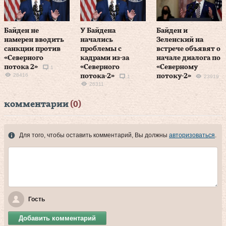
Байден не
У Байдена
Байден и
намерен вводить
начались
Зеленский на
санкции против
проблемы с
встрече объявят о
«Северного
кадрами из-за
начале диалога по
потока 2»
«Северного
«Северному
1
28416
потока-2»
потоку-2»
1
23919
26311
комментарии
(0)
Для того, чтобы оставить комментарий, Вы должны
авторизоваться
.
Гость
Добавить комментарий