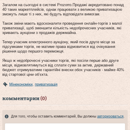
Загалом на сьогодні в системі Prozorro.Продажі акредитовано понад
40 таких маркетплейсів, однак працювати з великою приватизацією
зможуть лише ті з них, які будуть відповідати вимогам.
Також зміни мають вдосконалити проведення онлайн-торгів з малої
приватизації, щоб зменшити кількість недоброчесних учасників, які
зривають аукціони з продажів держмайна.
Тепер учасник електронного аукціону, який посів друге місце за
підсумками торгів, не матиме права відмовитися від очікування
рішення щодо першого переможця.
Якщо ж недоброчесні учасники торгів, які посіли перше або друге
місця, відмовлятимуться від сплати суми за актив, державний
бюджет отримуватиме гарантійні внески обох учасників - майже 40%
від стартової ціни обʼєкта.
Мінекономіки
,
приватизація
комментарии
(0)
Для того, чтобы оставить комментарий, Вы должны
авторизоваться
.