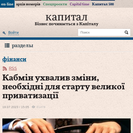
on-line
архів номерів
Спецпроекти
Capital time
Капитал 500
Бізнес починається з Капіталу
Войти
разделы
фінанси
RSS
Кабмін ухвалив зміни,
необхідні для старту великої
приватизації
19.07.2023 / 15:05
61478