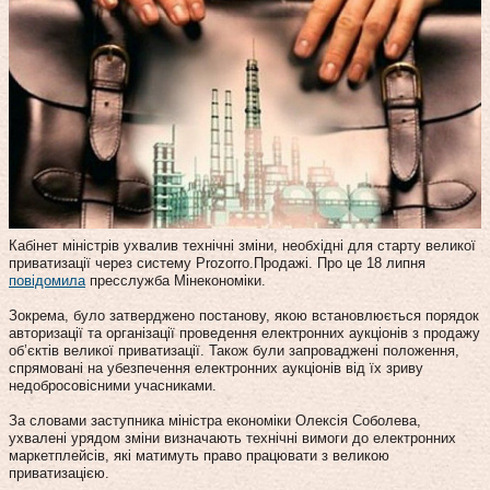
Кабінет міністрів ухвалив технічні зміни, необхідні для старту великої
приватизації через систему Prozorro.Продажі. Про це 18 липня
повідомила
пресслужба Мінекономіки.
Зокрема, було затверджено постанову, якою встановлюється порядок
авторизації та організації проведення електронних аукціонів з продажу
об’єктів великої приватизації. Також були запроваджені положення,
спрямовані на убезпечення електронних аукціонів від їх зриву
недобросовісними учасниками.
За словами заступника міністра економіки Олексія Соболева,
ухвалені урядом зміни визначають технічні вимоги до електронних
маркетплейсів, які матимуть право працювати з великою
приватизацією.