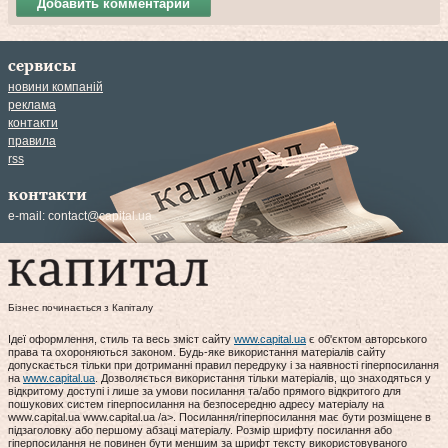
Добавить комментарий
сервисы
новини компаній
реклама
контакти
правила
rss
контакти
e-mail:
contact@capital.ua
Бізнес починається з Капіталу
Ідеї оформлення, стиль та весь зміст сайту
www.capital.ua
є об'єктом авторського
права та охороняються законом. Будь-яке використання матеріалів сайту
допускається тільки при дотриманні правил передруку і за наявності гіперпосилання
на
www.capital.ua
. Дозволяється використання тільки матеріалів, що знаходяться у
відкритому доступі і лише за умови посилання та/або прямого відкритого для
пошукових систем гіперпосилання на безпосередню адресу матеріалу на
www.capital.ua www.capital.ua /a>. Посилання/гіперпосилання має бути розміщене в
підзаголовку або першому абзаці матеріалу. Розмір шрифту посилання або
гіперпосилання не повинен бути меншим за шрифт тексту використовуваного