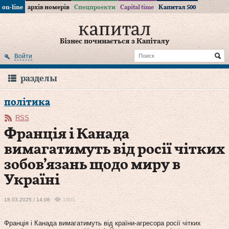
on-line
архів номерів
Спецпроекти
Capital time
Капитал 500
Бізнес починається з Капіталу
Войти
разделы
політика
RSS
Франція і Канада
вимагатимуть від росії чітких
зобов’язань щодо миру в
Україні
18.03.2025 / 14:06
1501
Франція і Канада вимагатимуть від країни-агресора росії чітких