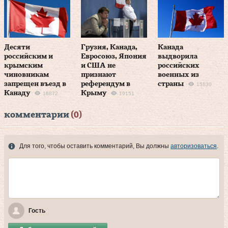
Десяти
Грузия, Канада,
Канада
российским и
Евросоюз, Япония
выдворила
крымским
и США не
российских
чиновникам
признают
военных из
запрещен въезд в
референдум в
страны
15830
Канаду
Крыму
16872
19151
комментарии
(0)
Для того, чтобы оставить комментарий, Вы должны
авторизоваться
.
Гость