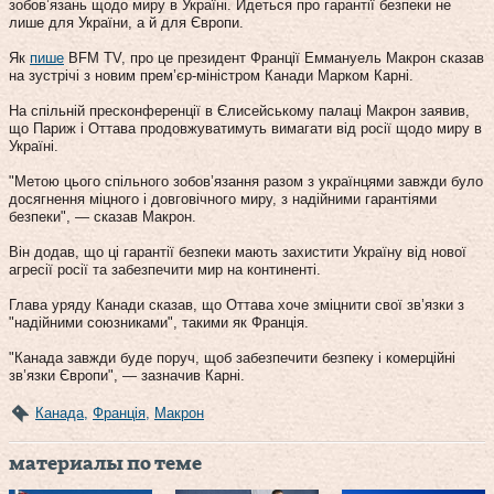
зобов’язань щодо миру в Україні. Йдеться про гарантії безпеки не
лише для України, а й для Європи.
Як
пише
BFM TV, про це президент Франції Еммануель Макрон сказав
на зустрічі з новим прем’єр-міністром Канади Марком Карні.
На спільній пресконференції в Єлисейському палаці Макрон заявив,
що Париж і Оттава продовжуватимуть вимагати від росії щодо миру в
Україні.
"Метою цього спільного зобов’язання разом з українцями завжди було
досягнення міцного і довговічного миру, з надійними гарантіями
безпеки", — сказав Макрон.
Він додав, що ці гарантії безпеки мають захистити Україну від нової
агресії росії та забезпечити мир на континенті.
Глава уряду Канади сказав, що Оттава хоче зміцнити свої зв’язки з
"надійними союзниками", такими як Франція.
"Канада завжди буде поруч, щоб забезпечити безпеку і комерційні
зв’язки Європи", — зазначив Карні.
Канада
,
Франція
,
Макрон
материалы по теме