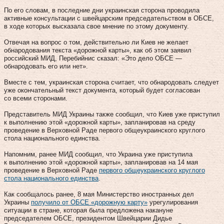
По его словам, в последние дни украинская сторона проводила
активные консультации с швейцарским председательством в ОБСЕ,
в ходе которых высказала свое мнение по этому документу.
Отвечая на вопрос о том, действительно ли Киев не желает
обнародования текста «дорожной карты», как об этом заявил
российский МИД, Перебийнис сказал: «Это дело ОБСЕ —
обнародовать его или нет».
Вместе с тем, украинская сторона считает, что обнародовать следует
уже окончательный текст документа, который будет согласован
со всеми сторонами.
Представитель МИД Украины также сообщил, что Киев уже приступил
к выполнению этой «дорожной карты», запланировав на среду
проведение в Верховной Раде первого общеукраинского круглого
стола национального единства.
Напомним, ранее МИД сообщил, что Украина уже приступила
к выполнению этой «дорожной карты», запланировав на 14 мая
проведение в Верховной Раде
первого общеукраинского круглого
стола национального единства
.
Как сообщалось ранее, 8 мая Министерство иностранных дел
Украины
получило от ОБСЕ «дорожную карту»
урегулирования
ситуации в стране, которая была предложена накануне
председателем ОБСЕ, президентом Швейцарии Дидье