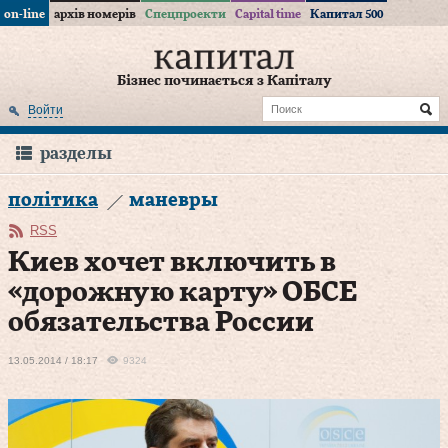
on-line
архів номерів
Спецпроекти
Capital time
Капитал 500
Бізнес починається з Капіталу
Войти
разделы
політика
маневры
RSS
Киев хочет включить в
«дорожную карту» ОБСЕ
обязательства России
13.05.2014 / 18:17
9324