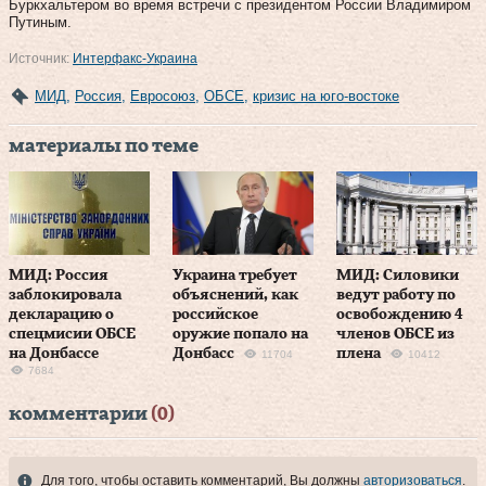
Буркхальтером во время встречи с президентом России Владимиром
Путиным.
Источник:
Интерфакс-Украина
МИД
,
Россия
,
Евросоюз
,
ОБСЕ
,
кризис на юго-востоке
материалы по теме
МИД: Россия
Украина требует
МИД: Силовики
заблокировала
объяснений, как
ведут работу по
декларацию о
российское
освобождению 4
спецмисии ОБСЕ
оружие попало на
членов ОБСЕ из
на Донбассе
Донбасс
плена
11704
10412
7684
комментарии
(0)
Для того, чтобы оставить комментарий, Вы должны
авторизоваться
.