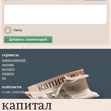
Гость
Добавить комментарий
сервисы
новини компаній
реклама
контакти
правила
rss
контакти
e-mail:
contact@capital.ua