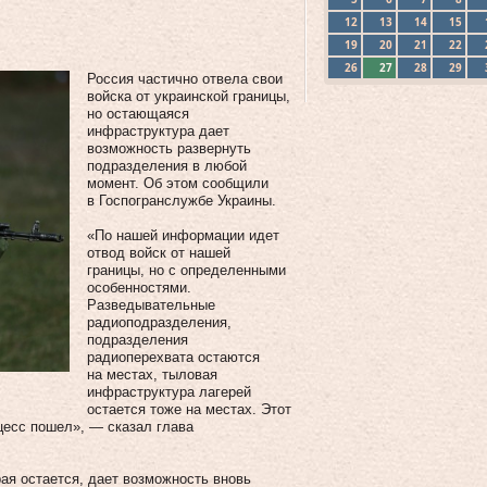
12
13
14
15
19
20
21
22
26
27
28
29
Россия частично отвела свои
войска от украинской границы,
но остающаяся
инфраструктура дает
возможность развернуть
подразделения в любой
момент. Об этом сообщили
в Госпогранслужбе Украины.
«По нашей информации идет
отвод войск от нашей
границы, но с определенными
особенностями.
Разведывательные
радиоподразделения,
подразделения
радиоперехвата остаются
на местах, тыловая
инфраструктура лагерей
остается тоже на местах. Этот
оцесс пошел», — сказал глава
ая остается, дает возможность вновь