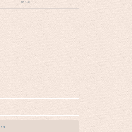
9318
ься
.