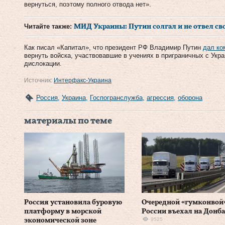
вернуться, поэтому полного отвода нет».
Читайте также:
МИД Украины: Путин солгал и не отвел св
Как писал «Капитал», что президент РФ Владимир Путин
дал ко
вернуть войска, участвовавшие в учениях в приграничных с Укра
дислокации.
Источник:
Интерфакс-Украина
Россия
,
Украина
,
Госпогранслужба
,
агрессия
,
оборона
материалы по теме
Россия установила буровую
Очередной «гумконвой»
платформу в морской
России въехал на Донба
9525
экономической зоне