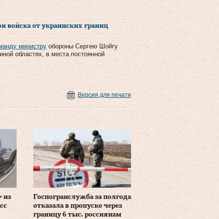
ои войска от украинских границ
манду министру
обороны Сергею Шойгу
иной областях, в места постоянной
Версия для печати
 из
Госпогранслужба за полгода
сс
отказала в пропуске через
границу 6 тыс. россиянам