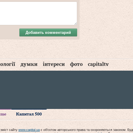
Добавить комментарий
ології
думки
інтереси
фото
capitaltv
time
Капитал 500
 зміст сайту
www.capital.ua
є об'єктом авторського права та охороняються законом. Буд