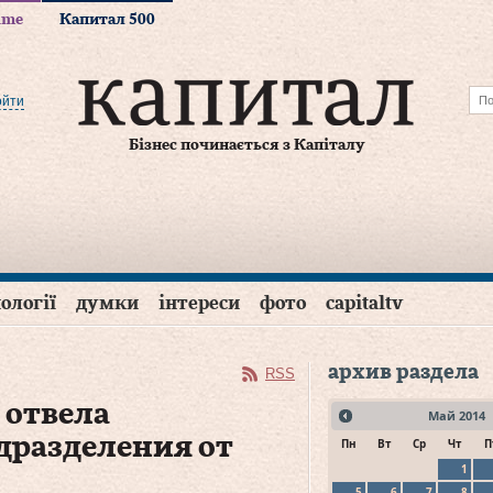
time
Капитал 500
ойти
Бізнес починається з Капіталу
ології
думки
інтереси
фото
capitaltv
архив раздела
RSS
 отвела
Май
2014
дразделения от
Пн
Вт
Ср
Чт
П
1
5
6
7
8