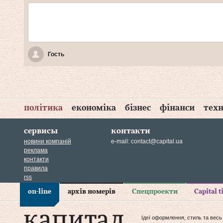
Гость
політика
економіка
бізнес
фінанси
техн
сервисы
контакти
новини компаній
e-mail:
contact@capital.ua
реклама
контакти
правила
rss
on-line
архів номерів
Спецпроекти
Capital 
Ідеї оформлення, стиль та весь