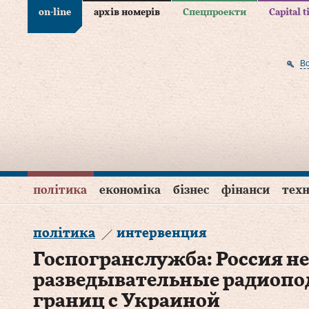
on-line
архів номерів
Спецпроекти
Capital 
В
політика
економіка
бізнес
фінанси
техн
політика
интервенция
Госпогранслужба: Россия не
разведывательные радиопо
границ с Украиной