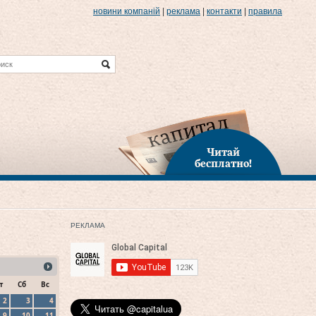
новини компаній
|
реклама
|
контакти
|
правила
Читай
бесплатно!
РЕКЛАМА
т
Сб
Вс
2
3
4
9
10
11