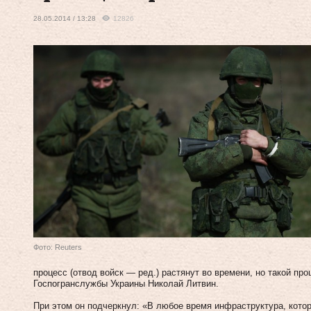
28.05.2014 / 13:28
12826
Фото: Reuters
процесс (отвод войск — ред.) растянут во времени, но такой пр
Госпогранслужбы Украины Николай Литвин.
При этом он подчеркнул: «В любое время инфраструктура, котор