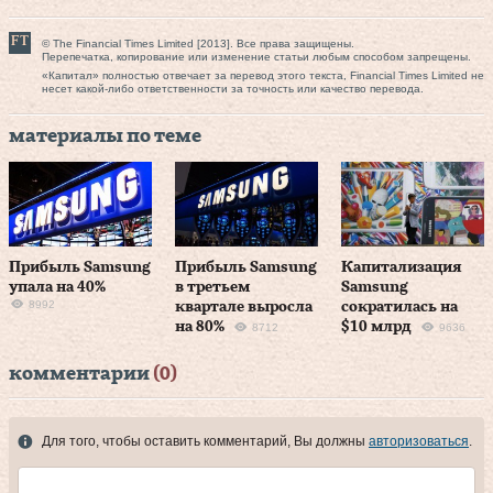
© The Financial Times Limited [2013]. Все права защищены.
Перепечатка, копирование или изменение статьи любым способом запрещены.
«Капитал» полностью отвечает за перевод этого текста, Financial Times Limited не
несет какой-либо ответственности за точность или качество перевода.
материалы по теме
Прибыль Samsung
Прибыль Samsung
Капитализация
упала на 40%
в третьем
Samsung
8992
квартале выросла
сократилась на
на 80%
$10 млрд
8712
9636
комментарии
(0)
Для того, чтобы оставить комментарий, Вы должны
авторизоваться
.