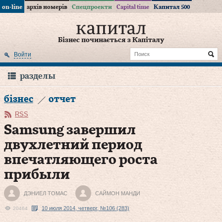
on-line
архів номерів
Спецпроекти
Capital time
Капитал 500
Бізнес починається з Капіталу
Войти
разделы
бізнес
отчет
RSS
Samsung завершил
двухлетний период
впечатляющего роста
прибыли
ДЭНИЕЛ ТОМАС
САЙМОН МАНДИ
10 июля 2014, четверг, №106 (283)
20464