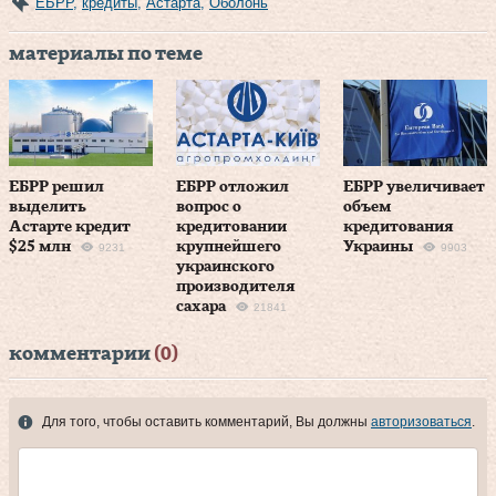
ЕБРР
,
кредиты
,
Астарта
,
Оболонь
материалы по теме
ЕБРР решил
ЕБРР отложил
ЕБРР увеличивает
выделить
вопрос о
объем
Астарте кредит
кредитовании
кредитования
$25 млн
крупнейшего
Украины
9231
9903
украинского
производителя
сахара
21841
комментарии
(0)
Для того, чтобы оставить комментарий, Вы должны
авторизоваться
.