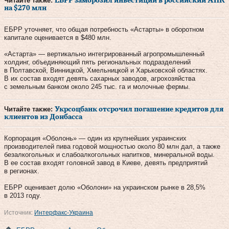
Читайте также:
ЕБРР заморозил инвестиции в российский АПК
на $270 млн
ЕБРР уточняет, что общая потребность «Астарты» в оборотном
капитале оценивается в $480 млн.
«Астарта» — вертикально интегрированный агропромышленный
холдинг, объединяющий пять региональных подразделений
в Полтавской, Винницкой, Хмельницкой и Харьковской областях.
В их состав входят девять сахарных заводов, агрохозяйства
с земельным банком около 245 тыс. га и молочные фермы.
Читайте также:
Укрсоцбанк отсрочил погашение кредитов для
клиентов из Донбасса
Корпорация «Оболонь» — один из крупнейших украинских
производителей пива годовой мощностью около 80 млн дал, а также
безалкогольных и слабоалкогольных напитков, минеральной воды.
В ее состав входят головной завод в Киеве, девять предприятий
в регионах.
ЕБРР оценивает долю «Оболони» на украинском рынке в 28,5%
в 2013 году.
Источник:
Интерфакс-Украина