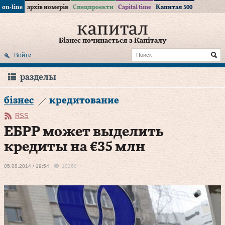
on-line
архів номерів
Спецпроекти
Capital time
Капитал 500
Бізнес починається з Капіталу
Войти
разделы
бізнес
кредитование
RSS
ЕБРР может выделить
кредиты на €35 млн
05.08.2014 / 19:54
10260